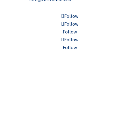
Follow
Follow
Follow
Follow
Follow
Inkluzivnost
Politika privatnosti
Kontakt
© 2023, Turizambih.ba. All right reserved.