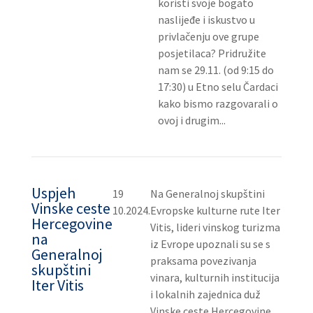
koristi svoje bogato
naslijeđe i iskustvo u
privlačenju ove grupe
posjetilaca? Pridružite
nam se 29.11. (od 9:15 do
17:30) u Etno selu Čardaci
kako bismo razgovarali o
ovoj i drugim...
Uspjeh
19
Na Generalnoj skupštini
Vinske ceste
10.2024.
Evropske kulturne rute Iter
Hercegovine
Vitis, lideri vinskog turizma
na
iz Evrope upoznali su se s
Generalnoj
praksama povezivanja
skupštini
vinara, kulturnih institucija
Iter Vitis
i lokalnih zajednica duž
Vinske ceste Hercegovine,