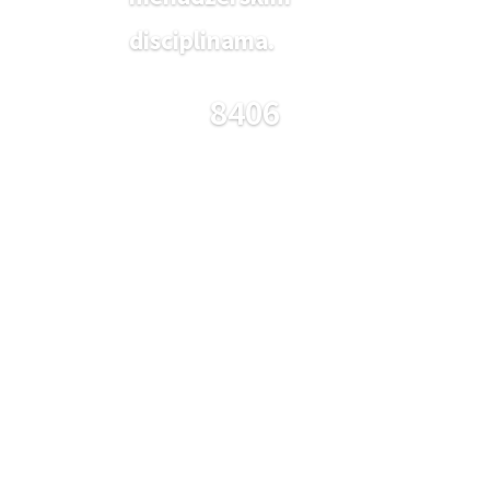
disciplinama.
8406