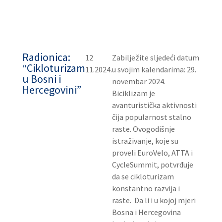
Radionica:
12
Zabilježite sljedeći datum
“Cikloturizam
11.2024.
u svojim kalendarima: 29.
u Bosni i
novembar 2024.
Hercegovini”
Biciklizam je
avanturistička aktivnosti
čija popularnost stalno
raste. Ovogodišnje
istraživanje, koje su
proveli EuroVelo, ATTA i
CycleSummit, potvrđuje
da se cikloturizam
konstantno razvija i
raste. Da li i u kojoj mjeri
Bosna i Hercegovina