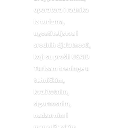
operatera i radnika
iz turizma,
ugostiteljstva i
srodnih djelatnosti,
koji su prošli USAID
Turizam treninge u
tehničkim,
kvalitetnim,
sigurnosnim,
nadzornim i
menadžerskim