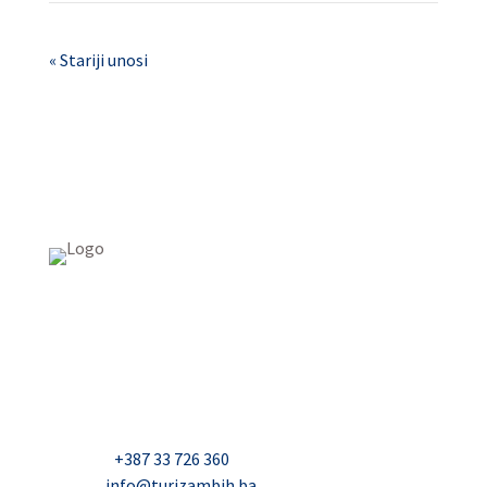
« Stariji unosi
Slotrush
USAID Projekt razvoja održivog turizma u Bosni i
Hercegovini (Turizam)
Džavida Haverića 5, Sarajevo
Milana Tepića 5, Banja Luka
Nadbiskupa Čule 2, Mostar
Telefon:
+387 33 726 360
E-mail:
info@turizambih.ba