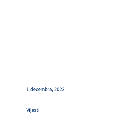
Sjeverne Amerike! (Prijave u
toku)
1 decembra, 2022
Vijesti