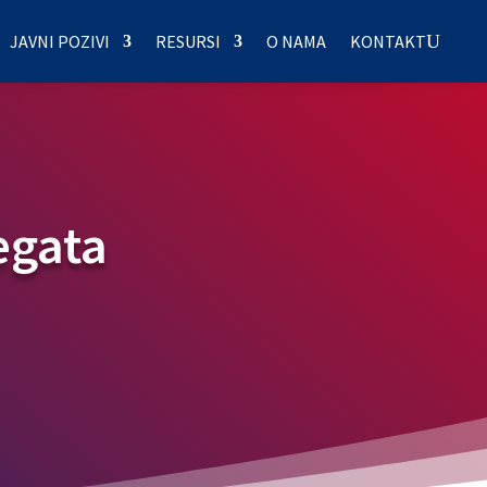
JAVNI POZIVI
RESURSI
O NAMA
KONTAKT
egata