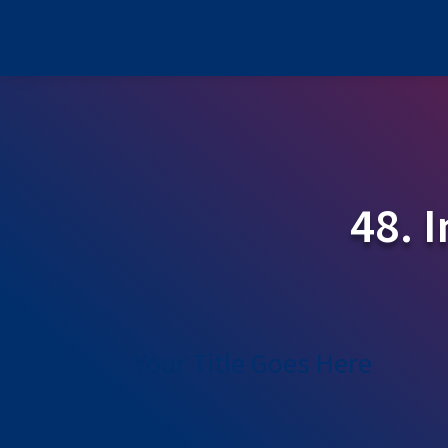
48. 
Your Title Goes Here