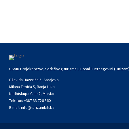
USAID Turizam je podržao posjetu Saraj
USAID Projekt razvoja održivog turizma u Bosni i Hercegovini (Turizam
Džavida Haverića 5, Sarajevo
Milana Tepića 5, Banja Luka
Nadbiskupa Čule 2, Mostar
Telefon:
+387 33 726 360
E-mail:
info@turizambih.ba