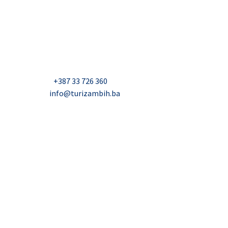
USAID Projekt razvoja održivog turizma u Bosni i
Hercegovini (Turizam)
Džavida Haverića 5, Sarajevo
Milana Tepića 5, Banja Luka
Nadbiskupa Čule 2, Mostar
Telefon:
+387 33 726 360
E-mail:
info@turizambih.ba
Inkluzivnost
Politika privatnosti
Kontakt