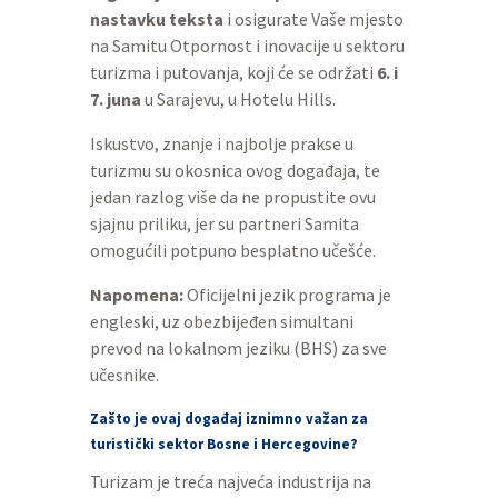
nastavku teksta
i osigurate Vaše mjesto
na Samitu Otpornost i inovacije u sektoru
turizma i putovanja, koji će se održati
6. i
7. juna
u Sarajevu, u Hotelu Hills.
Iskustvo, znanje i najbolje prakse u
turizmu su okosnica ovog događaja, te
jedan razlog više da ne propustite ovu
sjajnu priliku, jer su partneri Samita
omogućili potpuno besplatno učešće.
Napomena:
Oficijelni jezik programa je
engleski, uz obezbijeđen simultani
prevod na lokalnom jeziku (BHS) za sve
učesnike.
Zašto je ovaj događaj iznimno važan za
turistički sektor Bosne i Hercegovine?
Turizam je treća najveća industrija na