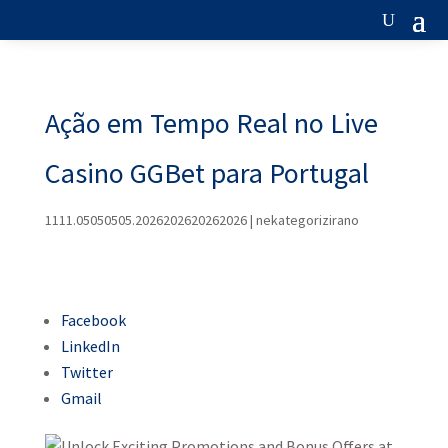
Ação em Tempo Real no Live
Casino GGBet para Portugal
1111.05050505.2026202620262026
|
nekategorizirano
Facebook
LinkedIn
Twitter
Gmail