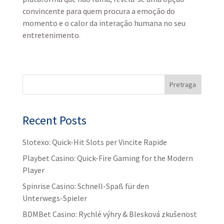
convincente para quem procura a emoção do
momento e o calor da interação humana no seu
entretenimento.
Pretraga
Recent Posts
Slotexo: Quick‑Hit Slots per Vincite Rapide
Playbet Casino: Quick‑Fire Gaming for the Modern
Player
Spinrise Casino: Schnell‑Spaß für den
Unterwegs‑Spieler
BDMBet Casino: Rychlé výhry & Blesková zkušenost