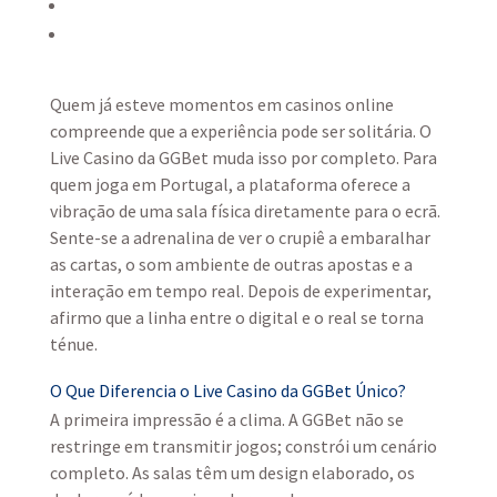
Quem já esteve momentos em casinos online
compreende que a experiência pode ser solitária. O
Live Casino da GGBet muda isso por completo. Para
quem joga em Portugal, a plataforma oferece a
vibração de uma sala física diretamente para o ecrã.
Sente-se a adrenalina de ver o crupiê a embaralhar
as cartas, o som ambiente de outras apostas e a
interação em tempo real. Depois de experimentar,
afirmo que a linha entre o digital e o real se torna
ténue.
O Que Diferencia o Live Casino da GGBet Único?
A primeira impressão é a clima. A GGBet não se
restringe em transmitir jogos; constrói um cenário
completo. As salas têm um design elaborado, os