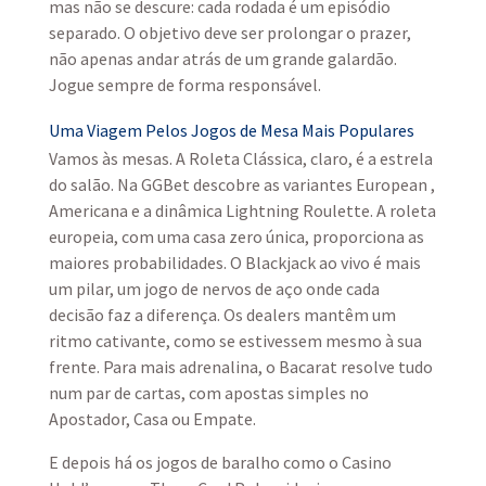
mas não se descure: cada rodada é um episódio
separado. O objetivo deve ser prolongar o prazer,
não apenas andar atrás de um grande galardão.
Jogue sempre de forma responsável.
Uma Viagem Pelos Jogos de Mesa Mais Populares
Vamos às mesas. A Roleta Clássica, claro, é a estrela
do salão. Na GGBet descobre as variantes European ,
Americana e a dinâmica Lightning Roulette. A roleta
europeia, com uma casa zero única, proporciona as
maiores probabilidades. O Blackjack ao vivo é mais
um pilar, um jogo de nervos de aço onde cada
decisão faz a diferença. Os dealers mantêm um
ritmo cativante, como se estivessem mesmo à sua
frente. Para mais adrenalina, o Bacarat resolve tudo
num par de cartas, com apostas simples no
Apostador, Casa ou Empate.
E depois há os jogos de baralho como o Casino