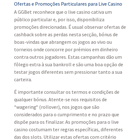
Ofertas e Promoções Particulares para Live Casino
A GGBet reconhece que o live casino cativa um
público particular e, por isso, disponibiliza
promoções direcionadas. É usual observar ofertas de
cashback sobre as perdas nesta secção, bónus de
boas-vindas que abrangem os jogos ao vivo ou
torneios onde concorre por prémios em dinheiro
contra outros jogadores. Estas campanhas dão um
fôlego extra à sua bankroll e são uma boa opção de
testar jogos diferentes sem pressionar tanto a sua
carteira.
É importante consultar os termos e condições de
qualquer bónus. Atente-se nos requisitos de
*wagering* (rollover), nos jogos que são
considerados para o cumprimento e no prazo que
dispõe para os finalizar. As promoções para o live
casino costumam ter regras específicas, diferentes
das dos slots. Utilizar estas ofertas com critério