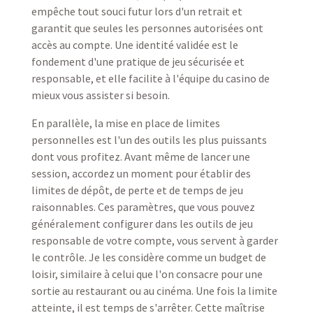
empêche tout souci futur lors d'un retrait et
garantit que seules les personnes autorisées ont
accès au compte. Une identité validée est le
fondement d'une pratique de jeu sécurisée et
responsable, et elle facilite à l'équipe du casino de
mieux vous assister si besoin.
En parallèle, la mise en place de limites
personnelles est l'un des outils les plus puissants
dont vous profitez. Avant même de lancer une
session, accordez un moment pour établir des
limites de dépôt, de perte et de temps de jeu
raisonnables. Ces paramètres, que vous pouvez
généralement configurer dans les outils de jeu
responsable de votre compte, vous servent à garder
le contrôle. Je les considère comme un budget de
loisir, similaire à celui que l'on consacre pour une
sortie au restaurant ou au cinéma. Une fois la limite
atteinte, il est temps de s'arrêter. Cette maîtrise