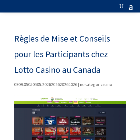
Règles de Mise et Conseils
pour les Participants chez
Lotto Casino au Canada
0909.05050505.2026202620262026
|
nekategorizirano