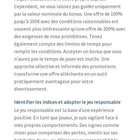
Cependant, ne vous laissez pas guider uniquement
par la valeur nominale du bonus. Une offre de 100%
jusqu'à 200€ avec des conditions raisonnables est
souvent plus intéressante qu'une offre de 200% avec
des exigences de mise prohibitives. Tenez
également compte des limites de temps pour
remplir les conditions. Accepter un bonus que vous
n'aurez pas le temps de jouer est inutile. Une
approche sélective et informée des promotions
transforme une offre alléchante en un outil
pratiquement avantageux pour votre
divertissement.
Identifier les indices et adopter le jeu responsable
Le jeu responsable est la base d'une expérience
positive. En tant que joueur, je suis vigilant face à
mes propres comportements. Des signes comme
miser pour compenser des pertes, mentir sur ses