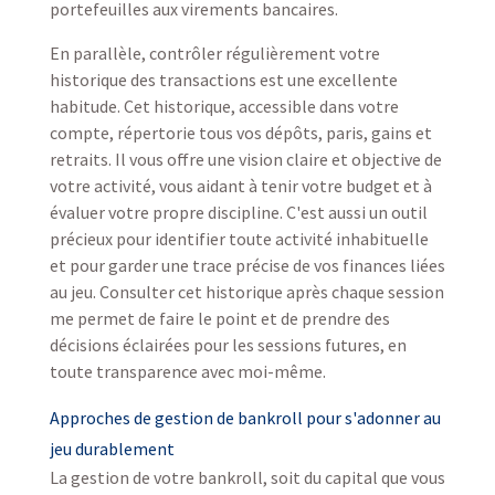
portefeuilles aux virements bancaires.
En parallèle, contrôler régulièrement votre
historique des transactions est une excellente
habitude. Cet historique, accessible dans votre
compte, répertorie tous vos dépôts, paris, gains et
retraits. Il vous offre une vision claire et objective de
votre activité, vous aidant à tenir votre budget et à
évaluer votre propre discipline. C'est aussi un outil
précieux pour identifier toute activité inhabituelle
et pour garder une trace précise de vos finances liées
au jeu. Consulter cet historique après chaque session
me permet de faire le point et de prendre des
décisions éclairées pour les sessions futures, en
toute transparence avec moi-même.
Approches de gestion de bankroll pour s'adonner au
jeu durablement
La gestion de votre bankroll, soit du capital que vous