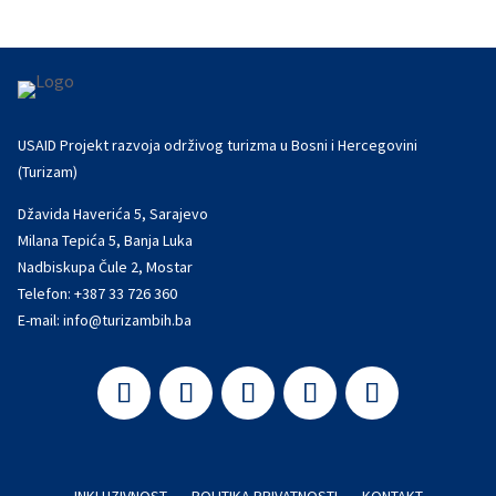
USAID Projekt razvoja održivog turizma u Bosni i Hercegovini
(Turizam)
Džavida Haverića 5, Sarajevo
Milana Tepića 5, Banja Luka
Nadbiskupa Čule 2, Mostar
Telefon:
+387 33 726 360
E-mail:
info@turizambih.ba