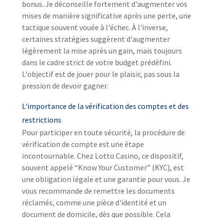
bonus. Je déconseille fortement d'augmenter vos
mises de manière significative après une perte, une
tactique souvent vouée à l'échec. À l'inverse,
certaines stratégies suggèrent d'augmenter
légèrement la mise après un gain, mais toujours
dans le cadre strict de votre budget prédéfini.
L'objectif est de jouer pour le plaisir, pas sous la
pression de devoir gagner.
L'importance de la vérification des comptes et des
restrictions
Pour participer en toute sécurité, la procédure de
vérification de compte est une étape
incontournable. Chez Lotto Casino, ce dispositif,
souvent appelé “Know Your Customer” (KYC), est
une obligation légale et une garantie pour vous. Je
vous recommande de remettre les documents
réclamés, comme une pièce d'identité et un
document de domicile, dès que possible. Cela