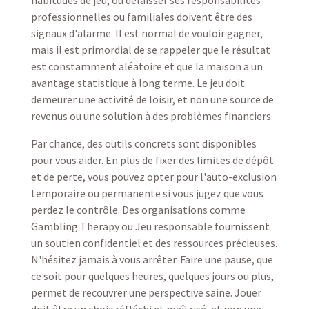
habitudes de jeu, ou délaisser ses responsabilités
professionnelles ou familiales doivent être des
signaux d'alarme. Il est normal de vouloir gagner,
mais il est primordial de se rappeler que le résultat
est constamment aléatoire et que la maison a un
avantage statistique à long terme. Le jeu doit
demeurer une activité de loisir, et non une source de
revenus ou une solution à des problèmes financiers.
Par chance, des outils concrets sont disponibles
pour vous aider. En plus de fixer des limites de dépôt
et de perte, vous pouvez opter pour l'auto-exclusion
temporaire ou permanente si vous jugez que vous
perdez le contrôle. Des organisations comme
Gambling Therapy ou Jeu responsable fournissent
un soutien confidentiel et des ressources précieuses.
N'hésitez jamais à vous arrêter. Faire une pause, que
ce soit pour quelques heures, quelques jours ou plus,
permet de recouvrer une perspective saine. Jouer