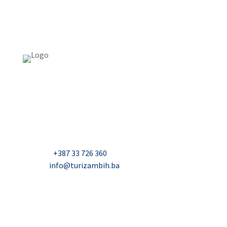
USAID Projekt razvoja održivog turizma u Bosni i
Hercegovini (Turizam)
Džavida Haverića 5, Sarajevo
Milana Tepića 5, Banja Luka
Nadbiskupa Čule 2, Mostar
Telefon:
+387 33 726 360
E-mail:
info@turizambih.ba