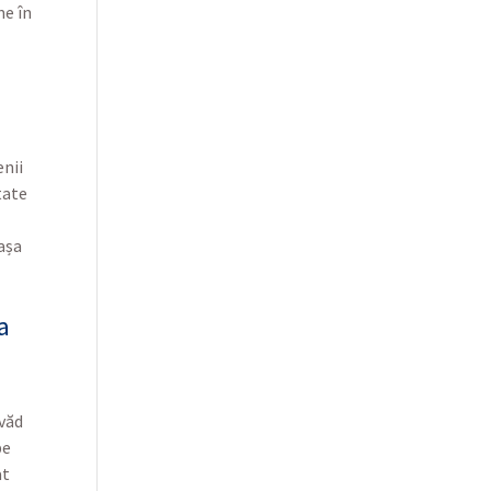
me în
enii
tate
 așa
a
 văd
pe
at