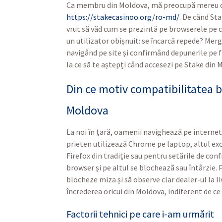
Ca membru din Moldova, mă preocupă mereu c
https://stakecasinoo.org/ro-md/
. De când Sta
vrut să văd cum se prezintă pe browserele pe c
un utilizator obișnuit: se încarcă repede? Merg
navigând pe site și confirmând depunerile pe fie
la ce să te aștepți când accesezi pe Stake din 
Din ce motiv compatibilitatea b
Moldova
La noi în țară, oamenii navighează pe internet d
prieten utilizează Chrome pe laptop, altul excl
Firefox din tradiție sau pentru setările de con
browser și pe altul se blochează sau întârzie. 
blocheze miza și să observe clar dealer-ul la l
încrederea oricui din Moldova, indiferent de ce
Factorii tehnici pe care i-am urmărit