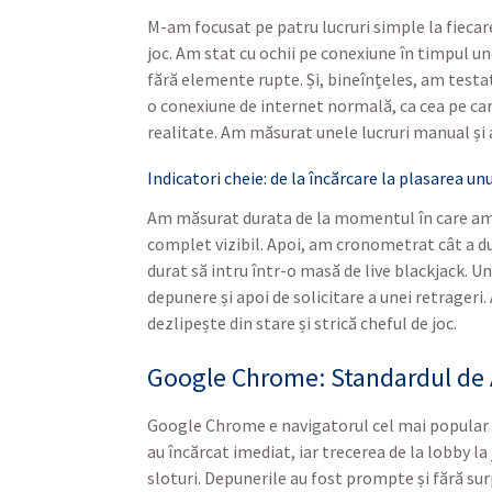
M-am focusat pe patru lucruri simple la fiecare
joc. Am stat cu ochii pe conexiune în timpul un
fără elemente rupte. Și, bineînțeles, am testat
o conexiune de internet normală, ca cea pe car
realitate. Am măsurat unele lucruri manual și 
Indicatori cheie: de la încărcare la plasarea unu
Am măsurat durata de la momentul în care am 
complet vizibil. Apoi, am cronometrat cât a d
durat să intru într-o masă de live blackjack. U
depunere și apoi de solicitare a unei retrageri.
dezlipește din stare și strică cheful de joc.
Google Chrome: Standardul de 
Google Chrome e navigatorul cel mai popular î
au încărcat imediat, iar trecerea de la lobby la 
sloturi. Depunerile au fost prompte și fără sur