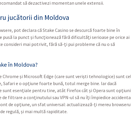
 recomandat să dezactivezi momentan unele extensii.
tru jucătorii din Moldova
owsere, pot declara că Stake Casino se descurcă foarte bine în
pusă la punct și funcționează fără dificultăți serioase pe orice ai
 ce consideri mai potrivit, fără să-ți pui probleme că nu o să
ake în Moldova?
e Chrome și Microsoft Edge (care sunt veriști tehnologice) sunt ce
 Safari e o opțiune foarte bună, totul merge bine. Iar dacă
e sunt esențiale pentru tine, atât Firefox cât și Opera sunt opțiuni
e de filtrare a conținutului sau VPN-ul să nu îți împiedice accidenta
e cont de opțiune, un sfat universal: actualizează-ți mereu browserul
de regulă, și mai multă rapiditate.