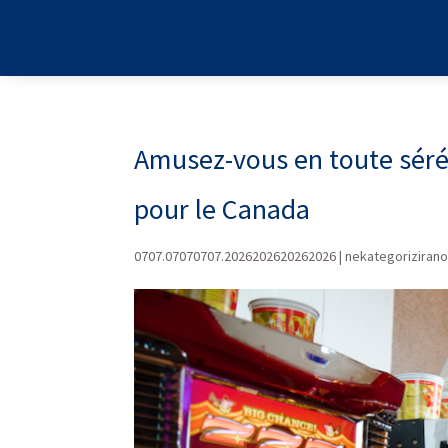
Amusez-vous en toute sérén
pour le Canada
0707.07070707.2026202620262026
|
nekategoriziran