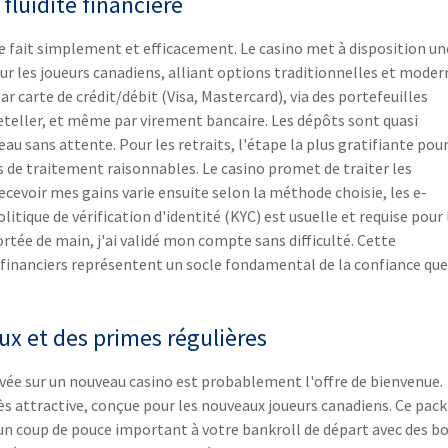
 fluidité financière
e fait simplement et efficacement. Le casino met à disposition un
les joueurs canadiens, alliant options traditionnelles et moder
r carte de crédit/débit (Visa, Mastercard), via des portefeuilles
teller, et même par virement bancaire. Les dépôts sont quasi
au sans attente. Pour les retraits, l'étape la plus gratifiante pou
s de traitement raisonnables. Le casino promet de traiter les
cevoir mes gains varie ensuite selon la méthode choisie, les e-
litique de vérification d'identité (KYC) est usuelle et requise pour 
rtée de main, j'ai validé mon compte sans difficulté. Cette
s financiers représentent un socle fondamental de la confiance qu
eux et des primes régulières
ivée sur un nouveau casino est probablement l'offre de bienvenue.
rès attractive, conçue pour les nouveaux joueurs canadiens. Ce pac
un coup de pouce important à votre bankroll de départ avec des b