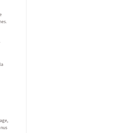
e
nes.
r
la
e
kage,
onus