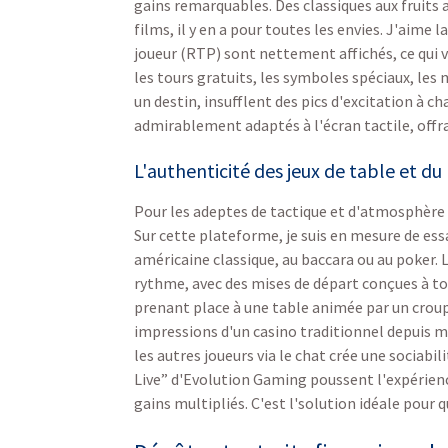
gains remarquables. Des classiques aux fruits
films, il y en a pour toutes les envies. J'aime 
joueur (RTP) sont nettement affichés, ce qui
les tours gratuits, les symboles spéciaux, les
un destin, insufflent des pics d'excitation à c
admirablement adaptés à l'écran tactile, offr
L'authenticité des jeux de table et du 
Pour les adeptes de tactique et d'atmosphère au
Sur cette plateforme, je suis en mesure de es
américaine classique, au baccara ou au poker. 
rythme, avec des mises de départ conçues à tous
prenant place à une table animée par un croup
impressions d'un casino traditionnel depuis m
les autres joueurs via le chat crée une socia
Live” d'Evolution Gaming poussent l'expérienc
gains multipliés. C'est l'solution idéale pour