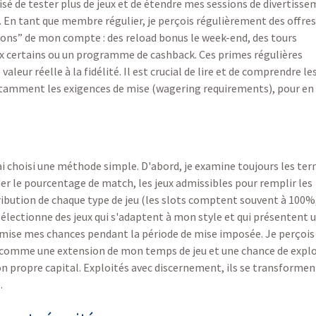
isé de tester plus de jeux et de étendre mes sessions de divertiss
à. En tant que membre régulier, je perçois régulièrement des offre
ons” de mon compte : des reload bonus le week-end, des tours
rix certains ou un programme de cashback. Ces primes régulières
eur réelle à la fidélité. Il est crucial de lire et de comprendre le
otamment les exigences de mise (wagering requirements), pour en
i choisi une méthode simple. D'abord, je examine toujours les te
der le pourcentage de match, les jeux admissibles pour remplir les
tribution de chaque type de jeu (les slots comptent souvent à 100%,
 sélectionne des jeux qui s'adaptent à mon style et qui présentent 
imise mes chances pendant la période de mise imposée. Je perçois
comme une extension de mon temps de jeu et une chance de expl
on propre capital. Exploités avec discernement, ils se transformen
.