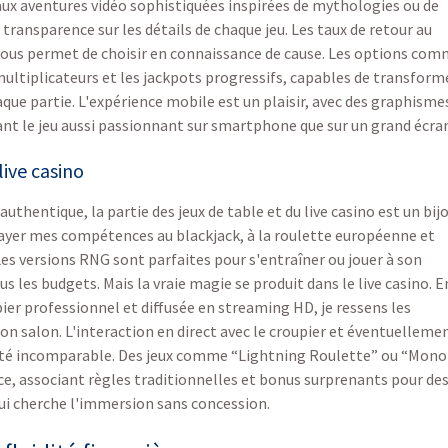
 aux aventures vidéo sophistiquées inspirées de mythologies ou de
la transparence sur les détails de chaque jeu. Les taux de retour au
 vous permet de choisir en connaissance de cause. Les options co
 multiplicateurs et les jackpots progressifs, capables de transform
haque partie. L'expérience mobile est un plaisir, avec des graphisme
ant le jeu aussi passionnant sur smartphone que sur un grand écra
live casino
thentique, la partie des jeux de table et du live casino est un bijo
sayer mes compétences au blackjack, à la roulette européenne et
Les versions RNG sont parfaites pour s'entraîner ou jouer à son
 les budgets. Mais la vraie magie se produit dans le live casino. E
ier professionnel et diffusée en streaming HD, je ressens les
on salon. L'interaction en direct avec le croupier et éventuelleme
bilité incomparable. Des jeux comme “Lightning Roulette” ou “Mon
e, associant règles traditionnelles et bonus surprenants pour de
 qui cherche l'immersion sans concession.