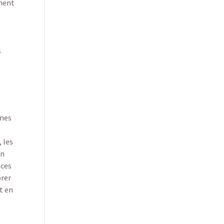
ement
s
s
rmes
 les
un
 ces
orer
t en