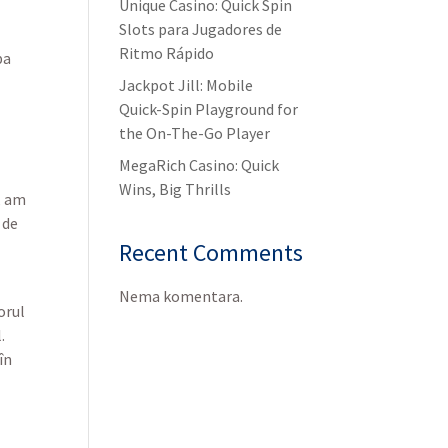
Unique Casino: Quick Spin
Slots para Jugadores de
Ritmo Rápido
pa
Jackpot Jill: Mobile
Quick‑Spin Playground for
the On‑The‑Go Player
MegaRich Casino: Quick
Wins, Big Thrills
, am
 de
Recent Comments
Nema komentara.
orul
.
în