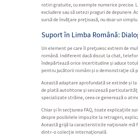
rotiri gratuite, cu exemple numerice precise. L
excludere sau să setezi praguri de depunere. A
sursă de învățare prețioasă, nu doar un simplu 
Suport în Limba Română: Dialo
Un element pe care îl prețuiesc extrem de mult
română. Indiferent dacă discut la chat, telefo
îndepărtează orice incertitudine și aduce totu
pentru jucătorii români și o demonstrație că 
Această adaptare aprofundată se extinde și la
de plată autohtone și sesizează particularități
specializate străine, ceea ce generează o atm
Chiar și în secțiunea FAQ, toate explicațiile 
despre posibilele impozite la retrageri, explic
Această grijă la caracteristicile naționale mă
dintr-o colecție internațională.