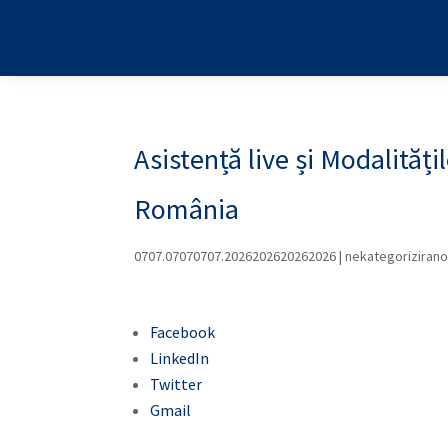
Asistență live și Modalităț
România
0707.07070707.2026202620262026
|
nekategoriziran
Facebook
LinkedIn
Twitter
Gmail