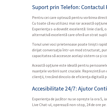
Suport prin Telefon: Contactul 
Pentru cei care optează pentru vorbirea direct
Cu toate că eu utilizez mai rar această opțiun
Experiența s-a dovedit excelentă: linie clară, 
alternativă excelentă care oferă un strat sup
Tonul unei voci prietenoase poate liniști rapid
dirijat conversația într-un mod structurat, pu
capacitatea să acceseze același sistem ca și co
Această opțiune este ideală pentru persoanele
nuanțele vorbirii sunt cruciale. Reprezintă un 
clienții, trecând dincolo de eficiența digital
Accesibilitate 24/7: Ajutor Cont
Experiența de jucător nu se oprește la ora 5, ia
Live Chat-ul, operează non-stop, 24 de ore pe 