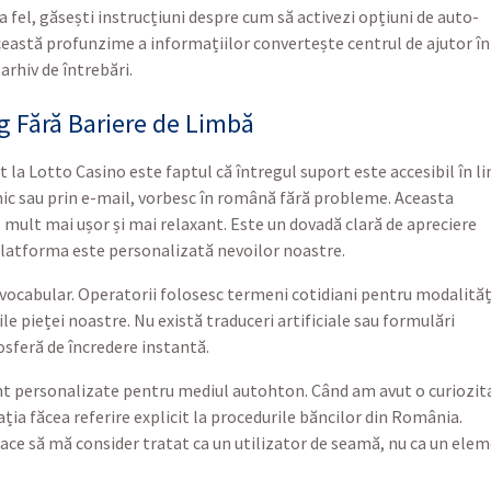
a fel, găsești instrucțiuni despre cum să activezi opțiuni de auto-
ceastă profunzime a informațiilor convertește centrul de ajutor î
arhiv de întrebări.
g Fără Bariere de Limbă
 la Lotto Casino este faptul că întregul suport este accesibil în l
nic sau prin e-mail, vorbesc în română fără probleme. Aceasta
l mult mai ușor și mai relaxant. Este un dovadă clară de apreciere
platforma este personalizată nevoilor noastre.
 vocabular. Operatorii folosesc termeni cotidiani pentru modalităț
le pieței noastre. Nu există traduceri artificiale sau formulări
osferă de încredere instantă.
sunt personalizate pentru mediul autohton. Când am avut o curiozit
ația făcea referire explicit la procedurile băncilor din România.
 face să mă consider tratat ca un utilizator de seamă, nu ca un ele