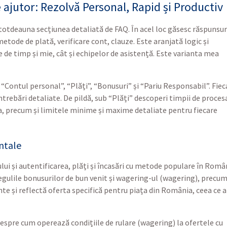
 ajutor: Rezolvă Personal, Rapid și Productiv
ntotdeauna secțiunea detaliată de FAQ. În acel loc găsesc răspunsur
etode de plată, verificare cont, clauze. Este aranjată logic și
 de timp și mie, cât și echipelor de asistență. Este varianta mea
Contul personal”, “Plăți”, “Bonusuri” și “Pariu Responsabil”. Fiec
trebări detaliate. De pildă, sub “Plăți” descoperi timpii de proces
a, precum și limitele minime și maxime detaliate pentru fiecare
ntale
lui și autentificarea, plăți și încasări cu metode populare în Româ
regulile bonusurilor de bun venit și wagering-ul (wagering), precum
ente și reflectă oferta specifică pentru piața din România, ceea ce 
espre cum operează condițiile de rulare (wagering) la ofertele cu