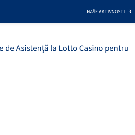
NAŠE AKTIVNOSTI
ile de Asistență la Lotto Casino pentru
o