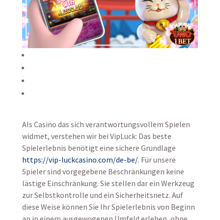
Als Casino das sich verantwortungsvollem Spielen
widmet, verstehen wir bei VipLuck: Das beste
Spielerlebnis benötigt eine sichere Grundlage
https://vip-luckcasino.com/de-be/
. Für unsere
Spieler sind vorgegebene Beschränkungen keine
lästige Einschränkung. Sie stellen dar ein Werkzeug
zur Selbstkontrolle und ein Sicherheitsnetz. Auf
diese Weise können Sie Ihr Spielerlebnis von Beginn
an in einem ausgewogenen Umfeld erleben, ohne