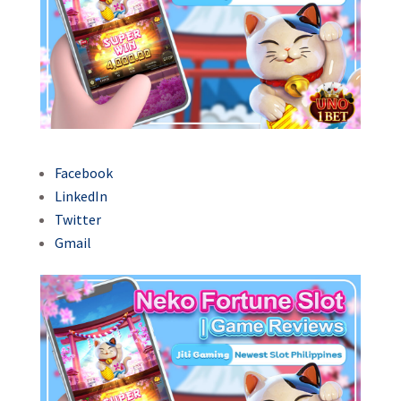
Facebook
LinkedIn
Twitter
Gmail