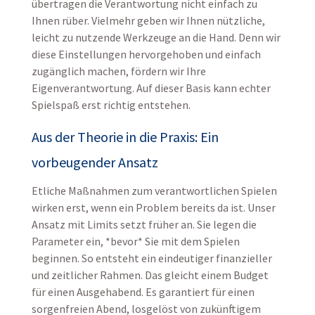
übertragen die Verantwortung nicht einfach zu
Ihnen rüber. Vielmehr geben wir Ihnen nützliche,
leicht zu nutzende Werkzeuge an die Hand. Denn wir
diese Einstellungen hervorgehoben und einfach
zugänglich machen, fördern wir Ihre
Eigenverantwortung. Auf dieser Basis kann echter
Spielspaß erst richtig entstehen.
Aus der Theorie in die Praxis: Ein
vorbeugender Ansatz
Etliche Maßnahmen zum verantwortlichen Spielen
wirken erst, wenn ein Problem bereits da ist. Unser
Ansatz mit Limits setzt früher an. Sie legen die
Parameter ein, *bevor* Sie mit dem Spielen
beginnen. So entsteht ein eindeutiger finanzieller
und zeitlicher Rahmen. Das gleicht einem Budget
für einen Ausgehabend. Es garantiert für einen
sorgenfreien Abend, losgelöst von zukünftigem