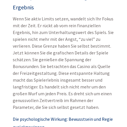
Ergebnis
Wenn Sie aktiv Limits setzen, wandelt sich Ihr Fokus
mit der Zeit. Er rückt ab vom rein finanziellen
Ergebnis, hin zum Unterhaltungswert des Spiels. Sie
spielen nicht mehr mit der Angst, “zu viel” zu
verlieren. Diese Grenze haben Sie selbst bestimmt.
Jetzt können Sie die grafischen Details der Spiele
schätzen. Sie genießen die Spannung der
Bonusrunden. Sie betrachten das Casino als Quelle
der Freizeitgestaltung. Diese entspannte Haltung
macht das Spielerlebnis insgesamt besser und
langfristiger. Es handelt sich nicht mehr um den
großen Wurf um jeden Preis. Es dreht sich um einen
genussvollen Zeitvertreib im Rahmen der
Parameter, die Sie sich selbst gesetzt haben.
Die psychologische Wirkung: Bewusstsein und Regie