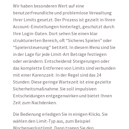
Wir haben besonderen Wert auf eine
benutzerfreundliche und problemlose Verwaltung
Ihrer Limits gesetzt. Der Prozess ist gezielt in Ihren
Account-Einstellungen hinterlegt, geschützt durch
Ihre Login-Daten. Dort sehen Sie einen klar
strukturierten Bereich, oft “Sicheres Spielen” oder
“Spielersteuerung” betitelt. In diesem Menü sind Sie
in der Lage für jede Limit-Art Beträge festlegen
oder verändern. Entscheidend: Steigerungen oder
das komplette Entfernen von Limits sind verbunden
mit einer Karenzzeit. In der Regel sind das 24
Stunden. Diese geringe Wartezeit ist eine gezielte
Sicherheitsmaßnahme. Sie soll impulsiven
Entscheidungen entgegenwirken und bietet Ihnen
Zeit zum Nachdenken.
Die Bedienung erledigen Sie in einigen Klicks. Sie
wählen den Limit-Typ aus, zum Beispiel
Wochenverlustlimit. Dann tragen Sie den