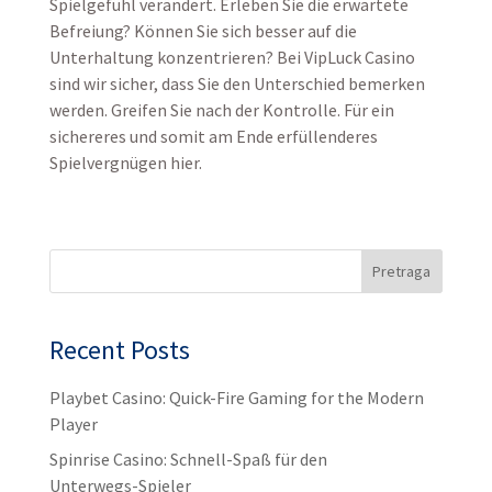
Spielgefühl verändert. Erleben Sie die erwartete
Befreiung? Können Sie sich besser auf die
Unterhaltung konzentrieren? Bei VipLuck Casino
sind wir sicher, dass Sie den Unterschied bemerken
werden. Greifen Sie nach der Kontrolle. Für ein
sichereres und somit am Ende erfüllenderes
Spielvergnügen hier.
Pretraga
Recent Posts
Playbet Casino: Quick‑Fire Gaming for the Modern
Player
Spinrise Casino: Schnell‑Spaß für den
Unterwegs‑Spieler