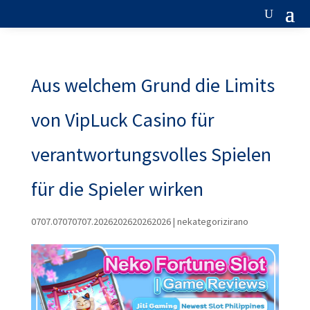
Aus welchem Grund die Limits
von VipLuck Casino für
verantwortungsvolles Spielen
für die Spieler wirken
0707.07070707.2026202620262026
|
nekategorizirano