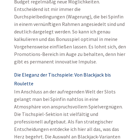
Budget regelmäßig neue Möglichkeiten.
Entscheidend ist mir immer die
Durchspielbedingungen (Wagerung), die bei Spinfin
in einem vernünftigen Rahmen angesiedelt sind und
deutlich dargelegt werden. So kann ich genau
kalkulieren und das Bonusspiel optimal in meine
Vorgehensweise einfließen lassen. Es lohnt sich, den
Promotions-Bereich im Auge zu behalten, denn hier
gibt es permanent innovative Impulse.
Die Eleganz der Tischspiele: Von Blackjack bis
Roulette
Im Anschluss an der aufregenden Welt der Slots
gelangt man bei Spinfin nahtlos in eine
Atmosphäre von anspruchsvollem Spielvergnügen.
Die Tischspiel-Sektion ist vielfältig und
professionell aufgebaut. Als Fan strategischer
Entscheidungen entdecke ich hier all das, was das
Herz begehrt. Die Auswahl an Blackjack-Varianten