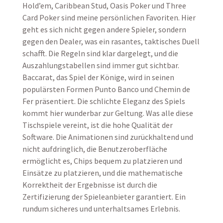
Hold’em, Caribbean Stud, Oasis Poker und Three
Card Poker sind meine persönlichen Favoriten. Hier
geht es sich nicht gegen andere Spieler, sondern
gegen den Dealer, was ein rasantes, taktisches Duell
schafft. Die Regeln sind klar dargelegt, und die
Auszahlungstabellen sind immer gut sichtbar.
Baccarat, das Spiel der Könige, wird in seinen
populärsten Formen Punto Banco und Chemin de
Fer präsentiert. Die schlichte Eleganz des Spiels
kommt hier wunderbar zur Geltung. Was alle diese
Tischspiele vereint, ist die hohe Qualität der
Software. Die Animationen sind zurückhaltend und
nicht aufdringlich, die Benutzeroberfläche
ermöglicht es, Chips bequem zu platzieren und
Einsätze zu platzieren, und die mathematische
Korrektheit der Ergebnisse ist durch die
Zertifizierung der Spieleanbieter garantiert. Ein
rundum sicheres und unterhaltsames Erlebnis.