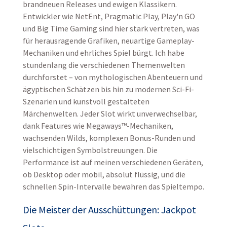
brandneuen Releases und ewigen Klassikern.
Entwickler wie NetEnt, Pragmatic Play, Play'n GO
und Big Time Gaming sind hier stark vertreten, was
für herausragende Grafiken, neuartige Gameplay-
Mechaniken und ehrliches Spiel bürgt. Ich habe
stundenlang die verschiedenen Themenwelten
durchforstet – von mythologischen Abenteuern und
ägyptischen Schätzen bis hin zu modernen Sci-Fi-
Szenarien und kunstvoll gestalteten
Märchenwelten. Jeder Slot wirkt unverwechselbar,
dank Features wie Megaways™-Mechaniken,
wachsenden Wilds, komplexen Bonus-Runden und
vielschichtigen Symbolstreuungen. Die
Performance ist auf meinen verschiedenen Geräten,
ob Desktop oder mobil, absolut flüssig, und die
schnellen Spin-Intervalle bewahren das Spieltempo.
Die Meister der Ausschüttungen: Jackpot