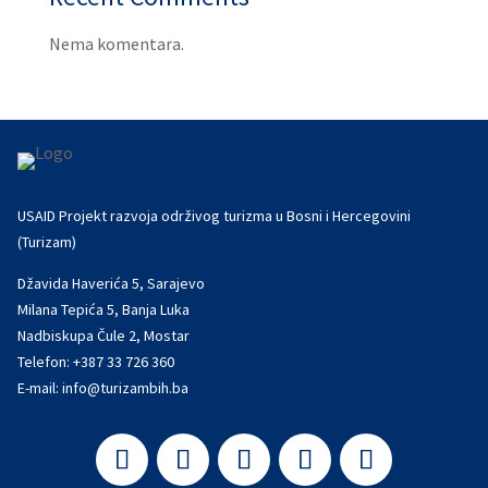
Nema komentara.
USAID Projekt razvoja održivog turizma u Bosni i Hercegovini
(Turizam)
Džavida Haverića 5, Sarajevo
Milana Tepića 5, Banja Luka
Nadbiskupa Čule 2, Mostar
Telefon:
+387 33 726 360
E-mail:
info@turizambih.ba