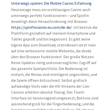
Unterwegs spielen: Die Mobile Casino Erfahrung
Heutzutage muss ein erstklassiges Casino auch
unterwegs perfekt funktionieren – und Spinfin
bewältigt diese Herausforderung mit Bravour
https://spinfincasino.eu.com/de-de/
. Ich besitze die
Plattform gründlich auf meinem Smartphone und
Tablet geprüft und bin begeistert. Es gibt keine
eigene App zum Download, stattdessen setzt man
auf eine verbesserte mobile Webseite, die direkt
über den Browser funktioniert. Der große Nutzen:
Keine Updates nötig und unverzüglicher Zugriff auf
das gesamte Spielportfolio. Die Bedienung ist
einfach, die Menüs sind intelligent angeordnet, und
die Spiele öffnen blitzschnell. Selbst grafisch
aufwändige Slots oder die HD-Streams der Live-
Casinos arbeiten absolut flüssig. Das Touch-
Interface ist hervorragend umgesetzt; Buttons sind
ausreichend groß für die Fingerbedienung, und die
Spielsteuerung fühlt sich natürlich an. Ob ich nun