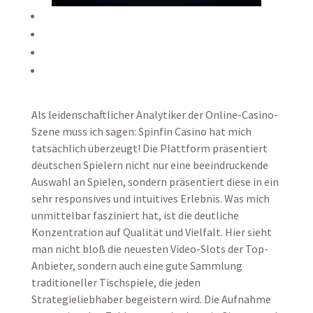
Als leidenschaftlicher Analytiker der Online-Casino-
Szene muss ich sagen: Spinfin Casino hat mich
tatsächlich überzeugt! Die Plattform präsentiert
deutschen Spielern nicht nur eine beeindruckende
Auswahl an Spielen, sondern präsentiert diese in ein
sehr responsives und intuitives Erlebnis. Was mich
unmittelbar fasziniert hat, ist die deutliche
Konzentration auf Qualität und Vielfalt. Hier sieht
man nicht bloß die neuesten Video-Slots der Top-
Anbieter, sondern auch eine gute Sammlung
traditioneller Tischspiele, die jeden
Strategieliebhaber begeistern wird. Die Aufnahme