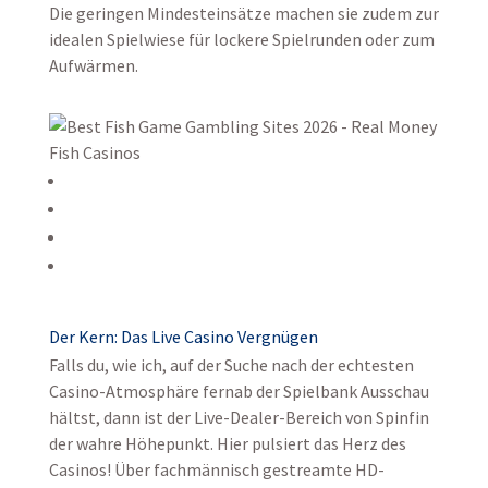
Die geringen Mindesteinsätze machen sie zudem zur
idealen Spielwiese für lockere Spielrunden oder zum
Aufwärmen.
Der Kern: Das Live Casino Vergnügen
Falls du, wie ich, auf der Suche nach der echtesten
Casino-Atmosphäre fernab der Spielbank Ausschau
hältst, dann ist der Live-Dealer-Bereich von Spinfin
der wahre Höhepunkt. Hier pulsiert das Herz des
Casinos! Über fachmännisch gestreamte HD-