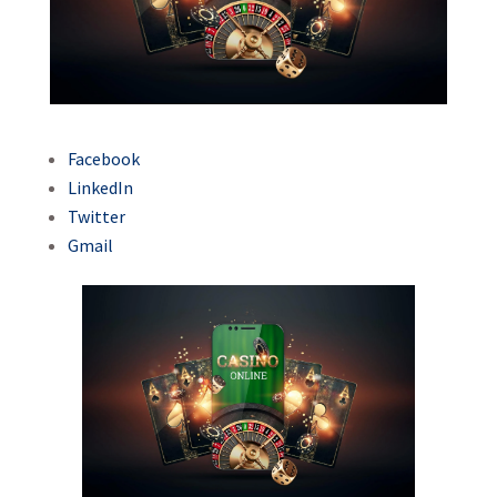
Facebook
LinkedIn
Twitter
Gmail