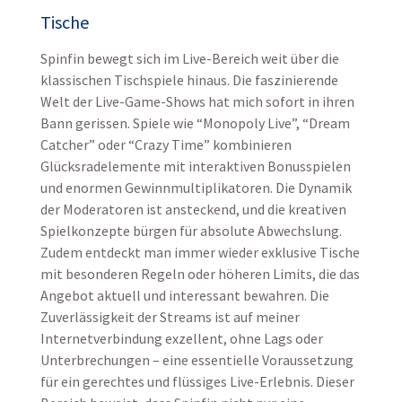
Tische
Spinfin bewegt sich im Live-Bereich weit über die
klassischen Tischspiele hinaus. Die faszinierende
Welt der Live-Game-Shows hat mich sofort in ihren
Bann gerissen. Spiele wie “Monopoly Live”, “Dream
Catcher” oder “Crazy Time” kombinieren
Glücksradelemente mit interaktiven Bonusspielen
und enormen Gewinnmultiplikatoren. Die Dynamik
der Moderatoren ist ansteckend, und die kreativen
Spielkonzepte bürgen für absolute Abwechslung.
Zudem entdeckt man immer wieder exklusive Tische
mit besonderen Regeln oder höheren Limits, die das
Angebot aktuell und interessant bewahren. Die
Zuverlässigkeit der Streams ist auf meiner
Internetverbindung exzellent, ohne Lags oder
Unterbrechungen – eine essentielle Voraussetzung
für ein gerechtes und flüssiges Live-Erlebnis. Dieser