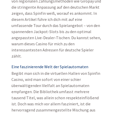
von regionalen Zahlungsmethoden wie Giropay und
die stringente Anpassung auf den deutschen Markt
zeigen, dass Spinfin weiß, worauf es ankommt. In
diesem Artikel führe ich dich mit auf eine
umfassende Tour durch das Spielangebot – von den
spannenden Jackpot-Slots bis zu den optimal
angepassten Live-Dealer-Tischen. Du kannst sehen,
warum dieses Casino für mich zu den
interessantesten Adressen für deutsche Spieler
zählt.
Eine faszinierende Welt der Spielautomaten
Begibt man sich in die virtuellen Hallen von Spinfin
Casino, wird man sofort von einer schier
überwältigenden Vielfalt an Spielautomaten
empfangen. Die Bibliothek umfasst mehrere
tausend Titel, was allein schon respekteinflößend
ist. Doch was mich vor allem fasziniert, ist die
hervorragend zusammengestellte Mischung aus