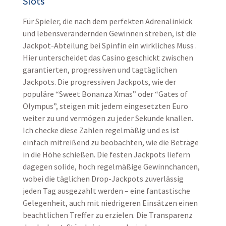
Slots
Für Spieler, die nach dem perfekten Adrenalinkick
und lebensverändernden Gewinnen streben, ist die
Jackpot-Abteilung bei Spinfin ein wirkliches Muss .
Hier unterscheidet das Casino geschickt zwischen
garantierten, progressiven und tagtäglichen
Jackpots. Die progressiven Jackpots, wie der
populäre “Sweet Bonanza Xmas” oder “Gates of
Olympus”, steigen mit jedem eingesetzten Euro
weiter zu und vermögen zu jeder Sekunde knallen.
Ich checke diese Zahlen regelmäßig und es ist
einfach mitreißend zu beobachten, wie die Beträge
in die Höhe schießen. Die festen Jackpots liefern
dagegen solide, hoch regelmäßige Gewinnchancen,
wobei die täglichen Drop-Jackpots zuverlässig
jeden Tag ausgezahlt werden – eine fantastische
Gelegenheit, auch mit niedrigeren Einsätzen einen
beachtlichen Treffer zu erzielen. Die Transparenz