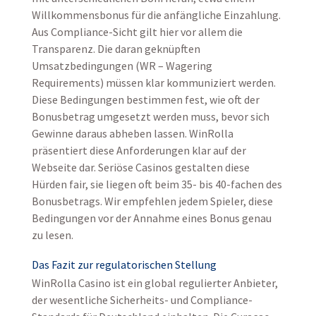
Willkommensbonus für die anfängliche Einzahlung.
Aus Compliance-Sicht gilt hier vor allem die
Transparenz. Die daran geknüpften
Umsatzbedingungen (WR – Wagering
Requirements) müssen klar kommuniziert werden.
Diese Bedingungen bestimmen fest, wie oft der
Bonusbetrag umgesetzt werden muss, bevor sich
Gewinne daraus abheben lassen. WinRolla
präsentiert diese Anforderungen klar auf der
Webseite dar. Seriöse Casinos gestalten diese
Hürden fair, sie liegen oft beim 35- bis 40-fachen des
Bonusbetrags. Wir empfehlen jedem Spieler, diese
Bedingungen vor der Annahme eines Bonus genau
zu lesen.
Das Fazit zur regulatorischen Stellung
WinRolla Casino ist ein global regulierter Anbieter,
der wesentliche Sicherheits- und Compliance-