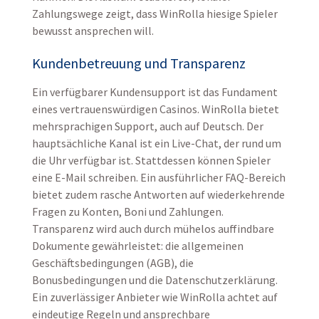
Zahlungswege zeigt, dass WinRolla hiesige Spieler
bewusst ansprechen will.
Kundenbetreuung und Transparenz
Ein verfügbarer Kundensupport ist das Fundament
eines vertrauenswürdigen Casinos. WinRolla bietet
mehrsprachigen Support, auch auf Deutsch. Der
hauptsächliche Kanal ist ein Live-Chat, der rund um
die Uhr verfügbar ist. Stattdessen können Spieler
eine E-Mail schreiben. Ein ausführlicher FAQ-Bereich
bietet zudem rasche Antworten auf wiederkehrende
Fragen zu Konten, Boni und Zahlungen.
Transparenz wird auch durch mühelos auffindbare
Dokumente gewährleistet: die allgemeinen
Geschäftsbedingungen (AGB), die
Bonusbedingungen und die Datenschutzerklärung.
Ein zuverlässiger Anbieter wie WinRolla achtet auf
eindeutige Regeln und ansprechbare