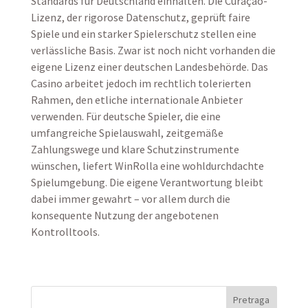
Standards für Deutschland einhalten. Die Curaçao-
Lizenz, der rigorose Datenschutz, geprüft faire
Spiele und ein starker Spielerschutz stellen eine
verlässliche Basis. Zwar ist noch nicht vorhanden die
eigene Lizenz einer deutschen Landesbehörde. Das
Casino arbeitet jedoch im rechtlich tolerierten
Rahmen, den etliche internationale Anbieter
verwenden. Für deutsche Spieler, die eine
umfangreiche Spielauswahl, zeitgemäße
Zahlungswege und klare Schutzinstrumente
wünschen, liefert WinRolla eine wohldurchdachte
Spielumgebung. Die eigene Verantwortung bleibt
dabei immer gewahrt – vor allem durch die
konsequente Nutzung der angebotenen
Kontrolltools.
Pretraga