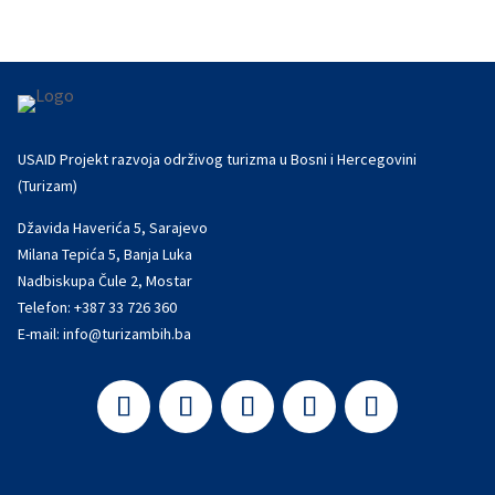
USAID Projekt razvoja održivog turizma u Bosni i Hercegovini
(Turizam)
Džavida Haverića 5, Sarajevo
Milana Tepića 5, Banja Luka
Nadbiskupa Čule 2, Mostar
Telefon:
+387 33 726 360
E-mail:
info@turizambih.ba