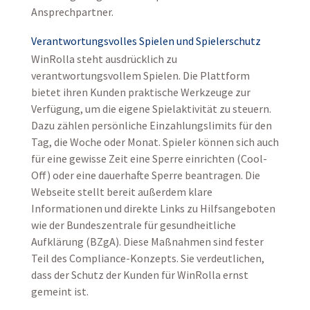
Ansprechpartner.
Verantwortungsvolles Spielen und Spielerschutz
WinRolla steht ausdrücklich zu
verantwortungsvollem Spielen. Die Plattform
bietet ihren Kunden praktische Werkzeuge zur
Verfügung, um die eigene Spielaktivität zu steuern.
Dazu zählen persönliche Einzahlungslimits für den
Tag, die Woche oder Monat. Spieler können sich auch
für eine gewisse Zeit eine Sperre einrichten (Cool-
Off) oder eine dauerhafte Sperre beantragen. Die
Webseite stellt bereit außerdem klare
Informationen und direkte Links zu Hilfsangeboten
wie der Bundeszentrale für gesundheitliche
Aufklärung (BZgA). Diese Maßnahmen sind fester
Teil des Compliance-Konzepts. Sie verdeutlichen,
dass der Schutz der Kunden für WinRolla ernst
gemeint ist.