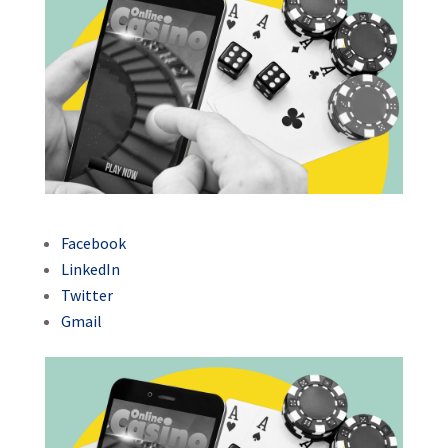
Facebook
LinkedIn
Twitter
Gmail