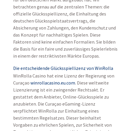
betrachten genau auf die zentralen Themen: die
offizielle Glücksspiellizenz, die Einhaltung des
deutschen Glücksspielstaatsvertrags, die
Absicherung von Zahlungen, den Kundenschutz und
das Konzept für nachhaltiges Spielen. Diese
Faktoren sind keine einfachen Formalien. Sie bilden
die Basis für ein faire und zuverlässiges Spielerlebnis
in einem der restriktivsten Märkte Europas.
Die entscheidende Glücksspiellizenz von WinRolla
WinRolla Casino hat eine Lizenz der Regierung von
Curaçao
winrollacasino.eu.com
. Diese weltweite
Lizenzierung ist ein zwingender Rechtsakt. Er
gestattet dem Anbieter, Online-Glücksspiele zu
anzubieten. Die Curaçao eGaming-Lizenz
verpflichtet WinRolla zur Einhaltung eines
bestimmten Regelsatzes. Dieser beinhaltet
Vorgaben zu ehrlichen Spielen, zur Sicherheit von