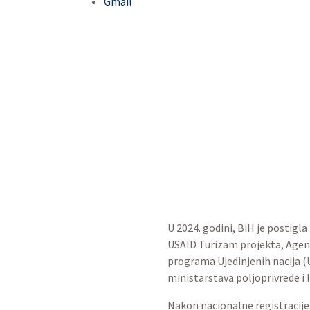
Gmail
U 2024. godini, zaj
zaštićenim oznakama p
U 2024. godini, BiH je postigl
USAID Turizam projekta, Agenc
programa Ujedinjenih nacija (U
ministarstava poljoprivrede i 
Nakon nacionalne registracije,