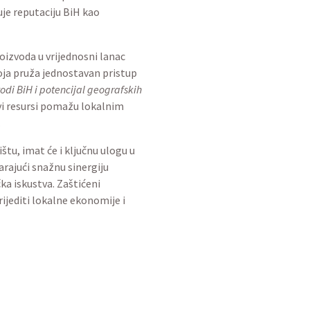
uje reputaciju BiH kao
oizvoda u vrijednosni lanac
koja pruža jednostavan pristup
odi BiH i potencijal geografskih
Ovi resursi pomažu lokalnim
.
tu, imat će i ključnu ulogu u
arajući snažnu sinergiju
ka iskustva. Zaštićeni
ijediti lokalne ekonomije i