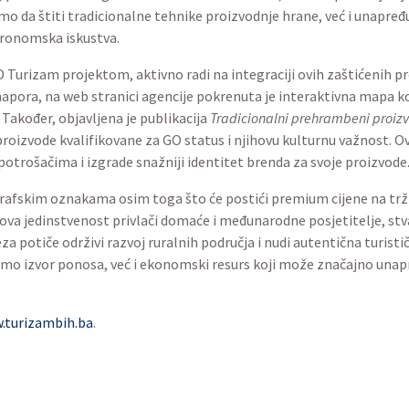
amo da štiti tradicionalne tehnike proizvodnje hrane, već i unapređ
tronomska iskustva.
 Turizam projektom, aktivno radi na integraciji ovih zaštićenih pr
 napora, na web stranici agencije pokrenuta je interaktivna mapa 
Također, objavljena je publikacija
Tradicionalni prehrambeni proizv
 proizvode kvalifikovane za GO status i njihovu kulturnu važnost. 
otrošačima i izgrade snažniji identitet brenda za svoje proizvode
grafskim oznakama osim toga što će postići premium cijene na tržiš
ova jedinstvenost privlači domaće i međunarodne posjetitelje, stv
a potiče održivi razvoj ruralnih područja i nudi autentična turistič
mo izvor ponosa, već i ekonomski resurs koji može značajno unapr
w
.turizambih
.ba
.