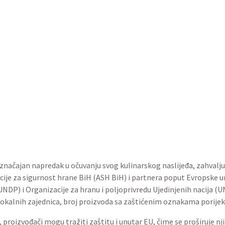
ednički napori doveli su do značajnog povećanja broja gastronomski
orijekla, čime je poboljšana njihova tržišna vidljivost i integraci
turističkog sektora.
a značajan napredak u očuvanju svog kulinarskog naslijeđa, zahval
ije za sigurnost hrane BiH (ASH BiH) i partnera poput Evropske u
NDP) i Organizacije za hranu i poljoprivredu Ujedinjenih nacija (U
lokalnih zajednica, broj proizvoda sa zaštićenim oznakama porijekl
 proizvođači mogu tražiti zaštitu i unutar EU, čime se proširuje nji