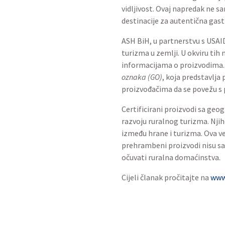
vidljivost. Ovaj napredak ne s
destinacije za autentična gas
ASH BiH, u partnerstvu s USAID
turizma u zemlji. U okviru tih
informacijama o proizvodima. 
oznaka (GO)
, koja predstavlja
proizvođačima da se povežu s p
Certificirani proizvodi sa geo
razvoju ruralnog turizma. Njih
između hrane i turizma. Ova vez
prehrambeni proizvodi nisu sa
očuvati ruralna domaćinstva.
Cijeli članak pročitajte na
ww