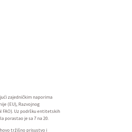
h delicija iz BiH sa
ja u lanac vrijednosti
jujući zajedničkim naporima
nije (EU), Razvojnog
N FAO). Uz podršku entitetskih
a porastao je sa 7 na 20.
hovo tržišno prisustvo i