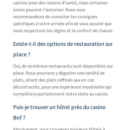
casinos pour des raisons d'santé, mais certaines
zones peuvent l'autoriser. Nous vous
recommandons de consulter les consignes
spécifiques à votre arrivée afin de vous assurer que
nous respectons les règles et le confort de chacun.
Existe-t-il des options de restauration sur
place ?
Oui, de nombreux restaurants sont disponibles sur
place. Nous pourrons y déguster une variété de
plats, allant des plats raffinés aux en-cas
décontractés, pour une expérience inoubliable qui
complétera parfaitement notre visite au casino.
Puis-je trouver un hôtel près du casino
Bof ?
Absolument, vous trouverez plusieurs hôtels à