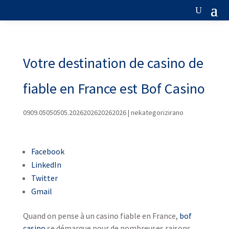
Votre destination de casino de
fiable en France est Bof Casino
0909.05050505.2026202620262026
|
nekategorizirano
Facebook
LinkedIn
Twitter
Gmail
Quand on pense à un casino fiable en France,
bof
casino
se démarque pour de nombreuses raisons.