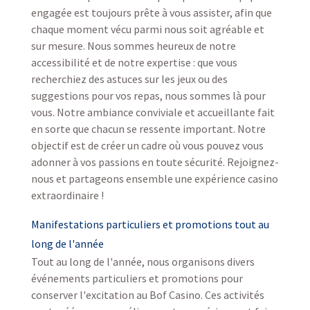
engagée est toujours prête à vous assister, afin que
chaque moment vécu parmi nous soit agréable et
sur mesure. Nous sommes heureux de notre
accessibilité et de notre expertise : que vous
recherchiez des astuces sur les jeux ou des
suggestions pour vos repas, nous sommes là pour
vous. Notre ambiance conviviale et accueillante fait
en sorte que chacun se ressente important. Notre
objectif est de créer un cadre où vous pouvez vous
adonner à vos passions en toute sécurité. Rejoignez-
nous et partageons ensemble une expérience casino
extraordinaire !
Manifestations particuliers et promotions tout au
long de l'année
Tout au long de l'année, nous organisons divers
événements particuliers et promotions pour
conserver l'excitation au Bof Casino. Ces activités