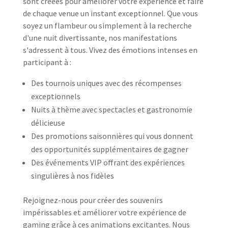
sont créées pour améliorer votre expérience et faire
de chaque venue un instant exceptionnel. Que vous
soyez un flambeur ou simplement à la recherche
d'une nuit divertissante, nos manifestations
s'adressent à tous. Vivez des émotions intenses en
participant à :
Des tournois uniques avec des récompenses
exceptionnels
Nuits à thème avec spectacles et gastronomie
délicieuse
Des promotions saisonnières qui vous donnent
des opportunités supplémentaires de gagner
Des événements VIP offrant des expériences
singulières à nos fidèles
Rejoignez-nous pour créer des souvenirs
impérissables et améliorer votre expérience de
gaming grâce à ces animations excitantes. Nous