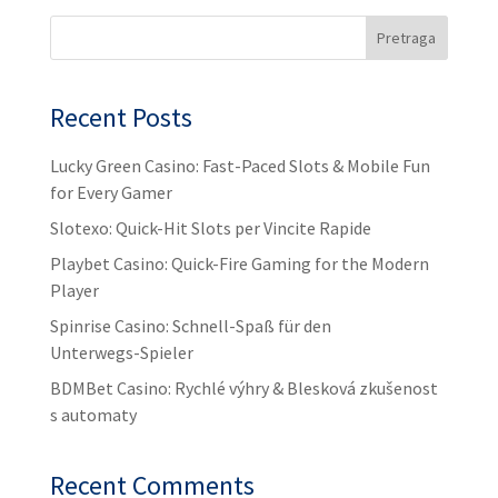
Pretraga
Recent Posts
Lucky Green Casino: Fast‑Paced Slots & Mobile Fun
for Every Gamer
Slotexo: Quick‑Hit Slots per Vincite Rapide
Playbet Casino: Quick‑Fire Gaming for the Modern
Player
Spinrise Casino: Schnell‑Spaß für den
Unterwegs‑Spieler
BDMBet Casino: Rychlé výhry & Blesková zkušenost
s automaty
Recent Comments