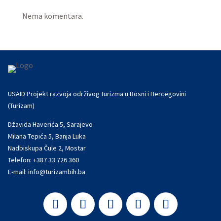
Nema komentara.
USAID Projekt razvoja održivog turizma u Bosni i Hercegovini
(Turizam)
Džavida Haverića 5, Sarajevo
Milana Tepića 5, Banja Luka
Nadbiskupa Čule 2, Mostar
Telefon:
+387 33 726 360
E-mail:
info@turizambih.ba