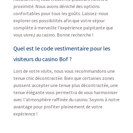
proximité. Nous avons déniché des options
confortables pour tous les goûts. Laissez-nous
explorer ces possibilités afin que votre séjour
complète à merveille l'expérience palpitante que
vous vivrez au casino. Bonne recherche !
Quel est le code vestimentaire pour les
visiteurs du casino Bof ?
Lors de votre visite, nous vous recommandons une
tenue chic décontractée. Bien que certaines zones
puissent accepter une tenue plus décontractée, une
tenue élégante vous permettra de vous harmoniser
avec l'atmosphère raffinée du casino. Soyons à notre
avantage pour profiter pleinement de votre
expérience !