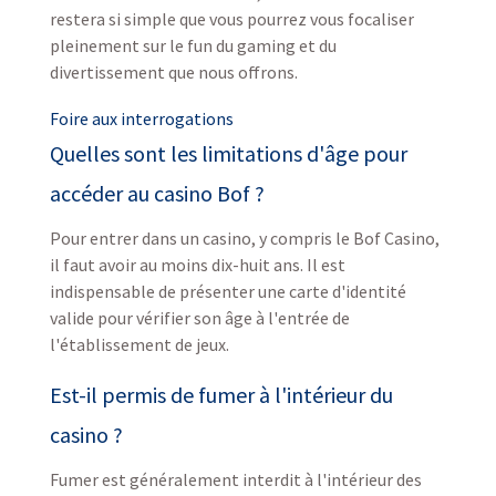
restera si simple que vous pourrez vous focaliser
pleinement sur le fun du gaming et du
divertissement que nous offrons.
Foire aux interrogations
Quelles sont les limitations d'âge pour
accéder au casino Bof ?
Pour entrer dans un casino, y compris le Bof Casino,
il faut avoir au moins dix-huit ans. Il est
indispensable de présenter une carte d'identité
valide pour vérifier son âge à l'entrée de
l'établissement de jeux.
Est-il permis de fumer à l'intérieur du
casino ?
Fumer est généralement interdit à l'intérieur des