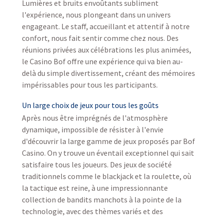
Lumières et bruits envoûtants subliment
l'expérience, nous plongeant dans un univers
engageant. Le staff, accueillant et attentif à notre
confort, nous fait sentir comme chez nous. Des
réunions privées aux célébrations les plus animées,
le Casino Bof offre une expérience qui va bien au-
delà du simple divertissement, créant des mémoires
impérissables pour tous les participants.
Un large choix de jeux pour tous les goûts
Après nous être imprégnés de l'atmosphère
dynamique, impossible de résister à l'envie
d'découvrir la large gamme de jeux proposés par Bof
Casino. On y trouve un éventail exceptionnel qui sait
satisfaire tous les joueurs. Des jeux de société
traditionnels comme le blackjack et la roulette, où
la tactique est reine, à une impressionnante
collection de bandits manchots à la pointe de la
technologie, avec des thèmes variés et des