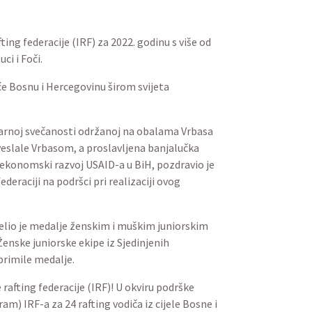
ing federacije (IRF) za 2022. godinu s više od
ci i Foči.
 će Bosnu i Hercegovinu širom svijeta
larnoj svečanosti održanoj na obalama Vrbasa
u veslale Vrbasom, a proslavljena banjalučka
a ekonomski razvoj USAID-a u BiH, pozdravio je
eraciji na podršci pri realizaciji ovog
jelio je medalje ženskim i muškim juniorskim
Ženske juniorske ekipe iz Sjedinjenih
primile medalje.
afting federacije (IRF)! U okviru podrške
m) IRF-a za 24 rafting vodiča iz cijele Bosne i