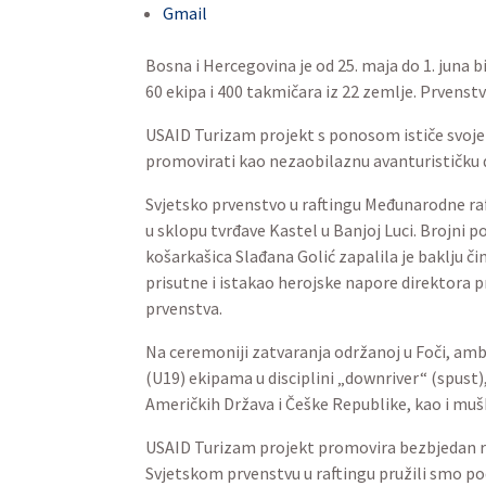
Gmail
Bosna i Hercegovina je od 25. maja do 1. juna 
60 ekipa i 400 takmičara iz 22 zemlje. Prvenstvo
USAID Turizam projekt s ponosom ističe svoje u
promovirati kao nezaobilaznu avanturističku d
Svjetsko prvenstvo u raftingu Međunarodne ra
u sklopu tvrđave Kastel u Banjoj Luci. Brojni p
košarkašica Slađana Golić zapalila je baklju č
prisutne i istakao herojske napore direktora p
prvenstva.
Na ceremoniji zatvaranja održanoj u Foči, amb
(U19) ekipama u disciplini „downriver“ (spust)
Američkih Država i Češke Republike, kao i muš
USAID Turizam projekt promovira bezbjedan ra
Svjetskom prvenstvu u raftingu pružili smo pod