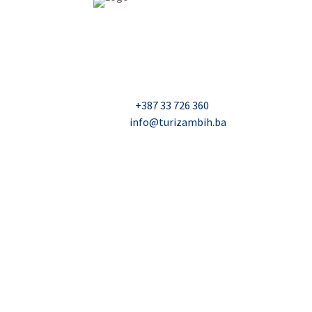
USAID Projekt razvoja održivog turizma u Bosn
Džavida Haverića 5, Sarajevo
Milana Tepića 5, Banja Luka
Nadbiskupa Čule 2, Mostar
Telefon:
+387 33 726 360
E-mail:
info@turizambih.ba
© 2023, Turizambih.ba. All right reserved.