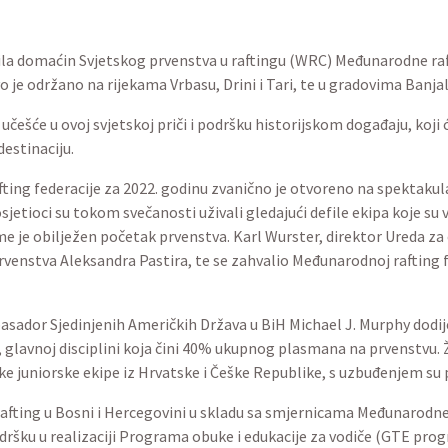
bila domaćin Svjetskog prvenstva u raftingu (WRC) Međunarodne raft
 je održano na rijekama Vrbasu, Drini i Tari, te u gradovima Banjalu
češće u ovoj svjetskoj priči i podršku historijskom događaju, koji
estinaciju.
fting federacije za 2022. godinu zvanično je otvoreno na spektaku
osjetioci su tokom svečanosti uživali gledajući defile ekipa koje s
ime je obilježen početak prvenstva. Karl Wurster, direktor Ureda z
rvenstva Aleksandra Pastira, te se zahvalio Međunarodnoj rafting fed
asador Sjedinjenih Američkih Država u BiH Michael J. Murphy dodi
, glavnoj disciplini koja čini 40% ukupnog plasmana na prvenstvu. 
ke juniorske ekipe iz Hrvatske i Češke Republike, s uzbuđenjem su 
fting u Bosni i Hercegovini
u skladu sa smjernicama Međunarodne r
ršku u realizaciji Programa obuke i edukacije za vodiče (GTE progra