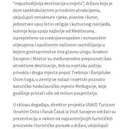
“najuzbudljivija destinacija u svijetu”, država koja je
dom spektakularnim prirodnim atrakcijama,
uključujući netaknute rijeke, planine i šume,
jedinstven spoj četiri religije i kulturnog naslijeđa,
kuhinje koja spaja najbolje od Mediterana,
isprepleteno sa srednjoevropskim i osmanskim
utjecajima i opuštenim načinom razmišljanja u
kojem gostoprimstvo ima glavnu ulogu. Gradovi
Sarajevo i Mostar su međunarodno prepoznati kao
atraktivne destinacije, dok su svjetsku pažnju
privukla i druga mjesta poput Trebinja i Banjaluke.
Osim toga, u zemlji se nalazi i svjetski poznato
katoličko hodočasničko mjesto Međugorje, koje
godišnje privlači više od milion posjetitelja.
U sklopu događaja, direktor projekta USAID Turizam
Ibrahim Osta i Faruk Čaluk iz Visit Sarajevo održali su
prezentaciju o nekim od najzanimljivijih turističkih
proizvoda i turističke ponude u državi, uključujući