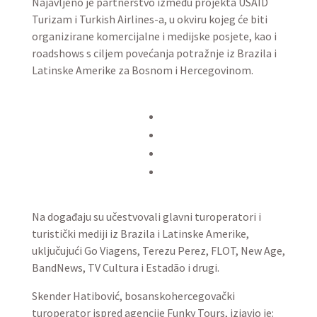
Najavljeno je partnerstvo između projekta USAID
Turizam i Turkish Airlines-a, u okviru kojeg će biti
organizirane komercijalne i medijske posjete, kao i
roadshows s ciljem povećanja potražnje iz Brazila i
Latinske Amerike za Bosnom i Hercegovinom.
Na događaju su učestvovali glavni turoperatori i
turistički mediji iz Brazila i Latinske Amerike,
uključujući Go Viagens, Terezu Perez, FLOT, New Age,
BandNews, TV Cultura i Estadão i drugi.
Skender Hatibović, bosanskohercegovački
turoperator ispred agencije Funky Tours, izjavio je: