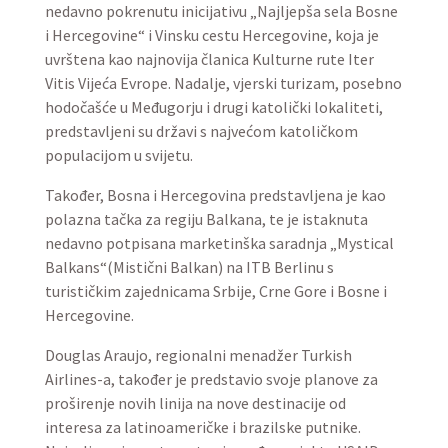
nedavno pokrenutu inicijativu „Najljepša sela Bosne
i Hercegovine“ i Vinsku cestu Hercegovine, koja je
uvrštena kao najnovija članica Kulturne rute Iter
Vitis Vijeća Evrope. Nadalje, vjerski turizam, posebno
hodočašće u Međugorju i drugi katolički lokaliteti,
predstavljeni su državi s najvećom katoličkom
populacijom u svijetu.
Također, Bosna i Hercegovina predstavljena je kao
polazna tačka za regiju Balkana, te je istaknuta
nedavno potpisana marketinška saradnja „Mystical
Balkans“(Mistični Balkan) na ITB Berlinu s
turističkim zajednicama Srbije, Crne Gore i Bosne i
Hercegovine.
Douglas Araujo, regionalni menadžer Turkish
Airlines-a, također je predstavio svoje planove za
proširenje novih linija na nove destinacije od
interesa za latinoameričke i brazilske putnike.