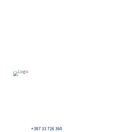
USAID Projekt razvoja održivog turizma u Bosni i
Hercegovini (Turizam)
Džavida Haverića 5, Sarajevo
Milana Tepića 5, Banja Luka
Nadbiskupa Čule 2, Mostar
Telefon:
+387 33 726 360