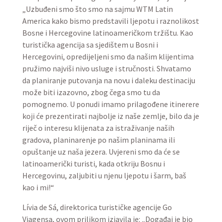
„Uzbuđeni smo što smo na sajmu WTM Latin
America kako bismo predstavili ljepotu i raznolikost
Bosne i Hercegovine latinoameričkom tržištu. Kao
turistička agencija sa sjedištem u Bosni i
Hercegovini, opredijeljeni smo da našim klijentima
pružimo najviši nivo usluge i stručnosti. Shvatamo
da planiranje putovanja na novu i daleku destinaciju
može biti izazovno, zbog čega smo tu da
pomognemo. U ponudi imamo prilagođene itinerere
koji će prezentirati najbolje iz naše zemlje, bilo da je
riječ o interesu klijenata za istraživanje naših
gradova, planinarenje po našim planinama ili
opuštanje uz naša jezera. Uvjereni smo da će se
latinoamerički turisti, kada otkriju Bosnu i
Hercegovinu, zaljubiti u njenu ljepotu i šarm, baš
kao i mi!“
Lívia de Sá, direktorica turističke agencije Go
Viagensa, ovom prilikom izjavila je: „Događaj je bio