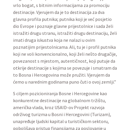
vrlo bogat, s bitnim informacijama za promociju
destinacije. Vjerujem da je to destinacija za dva
glavna profila putnika; putnika koji je već posjetio
dio Evrope i poznaje glavne prijestolnice i sada želi
istražiti drugu stranu, istražiti drugu destinaciju, želi
imati druga iskustva koja ne nalazi u ovim
poznatijim prijestolnicama. Ali, tu je i profil putnika
koji ne voli konvencionalno, koji želi nešto drugačije,
povezanost s mjestom, autentičnost, koji putuje da
otkrije destinacije s kojima se povezuje i smatram da
to Bosna i Hercegovina može pružiti. Vjerujem da
ćemo u narednim godinama puno čuti o ovoj zemlji.”
S ciljem pozicioniranja Bosne i Hercegovine kao
konkurentne destinacije na globalnom tržištu,
američka vlada, kroz USAID-ov Projekt razvoja
održivog turizma u Bosni i Hercegovini (Turizam),
unapređuje ljudski kapital u turističkom sektoru,
poboljšava pristup finansijama za poslovanje u