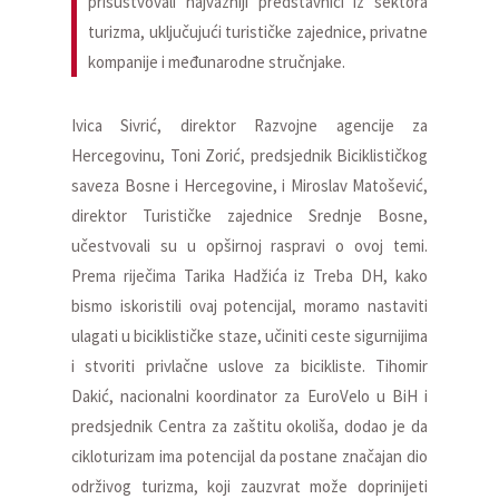
prisustvovali najvažniji predstavnici iz sektora
turizma, uključujući turističke zajednice, privatne
kompanije i međunarodne stručnjake.
Ivica Sivrić, direktor Razvojne agencije za
Hercegovinu, Toni Zorić, predsjednik Biciklističkog
saveza Bosne i Hercegovine, i Miroslav Matošević,
direktor Turističke zajednice Srednje Bosne,
učestvovali su u opširnoj raspravi o ovoj temi.
Prema riječima Tarika Hadžića iz Treba DH, kako
bismo iskoristili ovaj potencijal, moramo nastaviti
ulagati u biciklističke staze, učiniti ceste sigurnijima
i stvoriti privlačne uslove za bicikliste. Tihomir
Dakić, nacionalni koordinator za EuroVelo u BiH i
predsjednik Centra za zaštitu okoliša, dodao je da
cikloturizam ima potencijal da postane značajan dio
održivog turizma, koji zauzvrat može doprinijeti