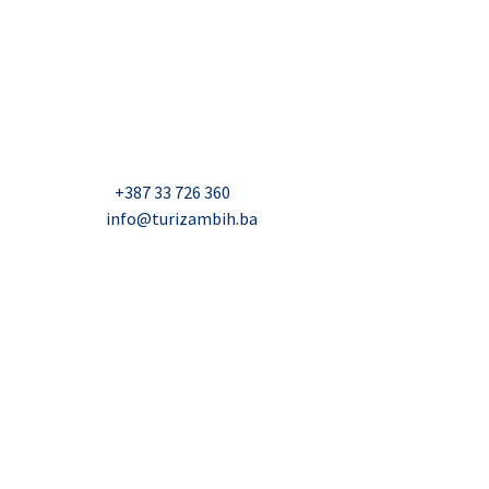
USAID Projekt razvoja održivog turizma u Bosni i
Hercegovini (Turizam)
Džavida Haverića 5, Sarajevo
Milana Tepića 5, Banja Luka
Nadbiskupa Čule 2, Mostar
Telefon:
+387 33 726 360
E-mail:
info@turizambih.ba
Inkluzivnost
Politika privatnosti
Kontakt