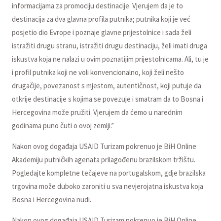
informacijama za promociju destinacije. Vjerujem da je to
destinacija za dva glavna profila putnika; putnika koji je već
posjetio dio Evrope i poznaje glavne prijestolnice i sada želi
istražiti drugu stranu, istražiti drugu destinaciju, želi imati druga
iskustva koja ne nalazi u ovim poznatijim prijestolnicama. Ali, tu je
i profil putnika koji ne voli konvencionalno, koji želi nešto
drugačije, povezanost s mjestom, autentičnost, koji putuje da
otkrije destinacije s kojima se povezuje i smatram da to Bosna i
Hercegovina može pružiti. Vjerujem da ćemo u narednim
godinama puno čuti o ovoj zemlji.”
Nakon ovog događaja USAID Turizam pokrenuo je BiH Online
Akademiju putničkih agenata prilagođenu brazilskom tržištu.
Pogledajte kompletne tečajeve na portugalskom, gdje brazilska
trgovina može duboko zaroniti u sva nevjerojatna iskustva koja
Bosna i Hercegovina nudi.
Nakon ovog događaja USAID Turizam pokrenuo je BiH Online