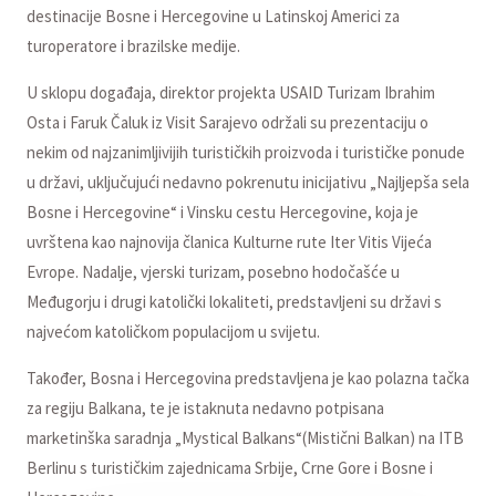
destinacije Bosne i Hercegovine u Latinskoj Americi za
turoperatore i brazilske medije.
U sklopu događaja, direktor projekta USAID Turizam Ibrahim
Osta i Faruk Čaluk iz Visit Sarajevo održali su prezentaciju o
nekim od najzanimljivijih turističkih proizvoda i turističke ponude
u državi, uključujući nedavno pokrenutu inicijativu „Najljepša sela
Bosne i Hercegovine“ i Vinsku cestu Hercegovine, koja je
uvrštena kao najnovija članica Kulturne rute Iter Vitis Vijeća
Evrope. Nadalje, vjerski turizam, posebno hodočašće u
Međugorju i drugi katolički lokaliteti, predstavljeni su državi s
najvećom katoličkom populacijom u svijetu.
Također, Bosna i Hercegovina predstavljena je kao polazna tačka
za regiju Balkana, te je istaknuta nedavno potpisana
marketinška saradnja „Mystical Balkans“(Mistični Balkan) na ITB
Berlinu s turističkim zajednicama Srbije, Crne Gore i Bosne i