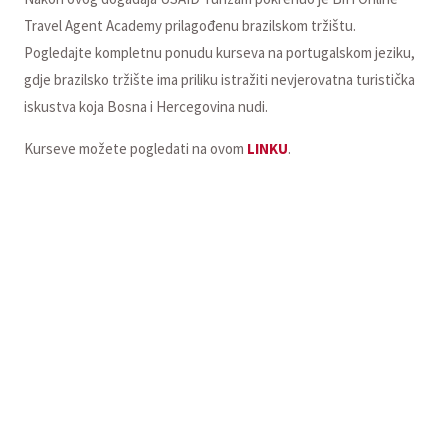
Travel Agent Academy prilagođenu brazilskom tržištu.
Pogledajte kompletnu ponudu kurseva na portugalskom jeziku,
gdje brazilsko tržište ima priliku istražiti nevjerovatna turistička
iskustva koja Bosna i Hercegovina nudi.
Kurseve možete pogledati na ovom
LINKU
.
Online platforma za učenje Turizam Academy, koju je