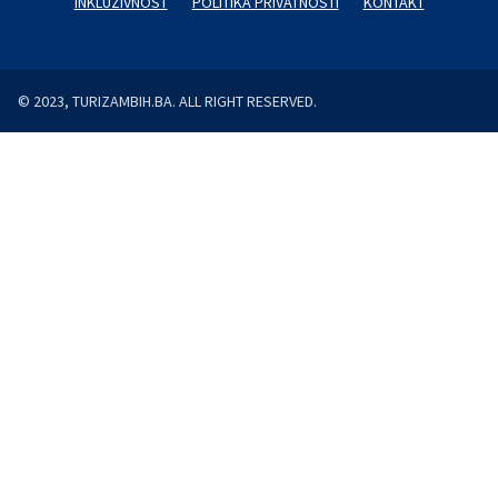
INKLUZIVNOST
POLITIKA PRIVATNOSTI
KONTAKT
© 2023, TURIZAMBIH.BA. ALL RIGHT RESERVED.