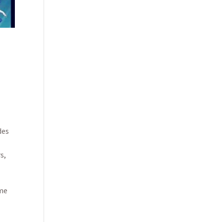
des
s,
sme