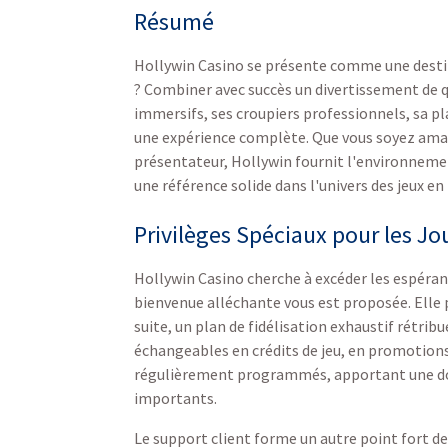
Résumé
Hollywin Casino se présente comme une destina
? Combiner avec succès un divertissement de qu
immersifs, ses croupiers professionnels, sa pl
une expérience complète. Que vous soyez amate
présentateur, Hollywin fournit l'environnement
une référence solide dans l'univers des jeux en l
Privilèges Spéciaux pour les Jo
Hollywin Casino cherche à excéder les espéranc
bienvenue alléchante vous est proposée. Elle p
suite, un plan de fidélisation exhaustif rétrib
échangeables en crédits de jeu, en promotions
régulièrement programmés, apportant une dose
importants.
Le support client forme un autre point fort d