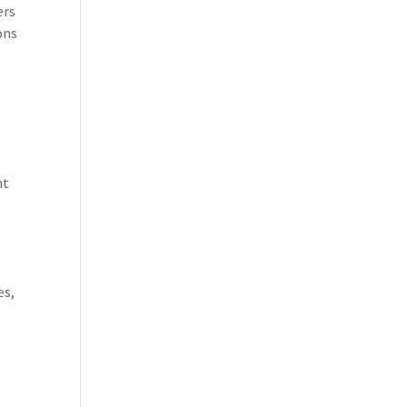
ers
ons
nt
es,