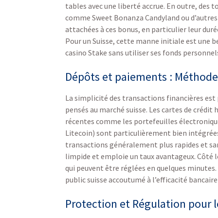
tables avec une liberté accrue. En outre, des t
comme Sweet Bonanza Candyland ou d’autres ma
attachées à ces bonus, en particulier leur durée
Pour un Suisse, cette manne initiale est une b
casino Stake sans utiliser ses fonds personne
Dépôts et paiements : Méthodes
La simplicité des transactions financières es
pensés au marché suisse. Les cartes de crédit h
récentes comme les portefeuilles électronique
Litecoin) sont particulièrement bien intégré
transactions généralement plus rapides et sans
limpide et emploie un taux avantageux. Côté le
qui peuvent être réglées en quelques minutes. 
public suisse accoutumé à l’efficacité bancaire
Protection et Régulation pour l