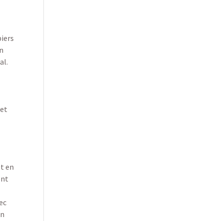
piers
on
al.
 et
et en
ent
vec
en