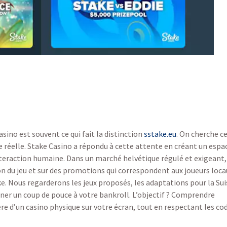
asino est souvent ce qui fait la distinction
sstake.eu
. On cherche c
le réelle. Stake Casino a répondu à cette attente en créant un espa
nteraction humaine. Dans un marché helvétique régulé et exigeant,
on du jeu et sur des promotions qui correspondent aux joueurs loca
take. Nous regarderons les jeux proposés, les adaptations pour la Su
ner un coup de pouce à votre bankroll. L’objectif ? Comprendre
 d’un casino physique sur votre écran, tout en respectant les co