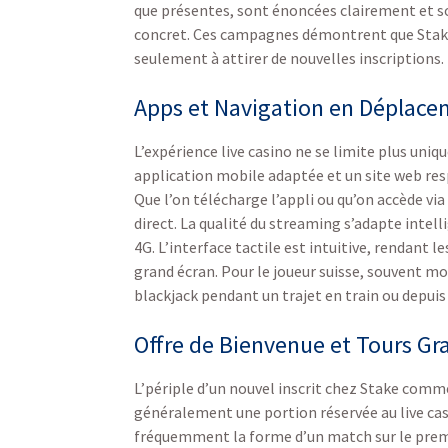
que présentes, sont énoncées clairement et so
concret. Ces campagnes démontrent que Stake 
seulement à attirer de nouvelles inscriptions.
Apps et Navigation en Déplac
L’expérience live casino ne se limite plus uni
application mobile adaptée et un site web re
Que l’on télécharge l’appli ou qu’on accède via
direct. La qualité du streaming s’adapte inte
4G. L’interface tactile est intuitive, rendant l
grand écran. Pour le joueur suisse, souvent mob
blackjack pendant un trajet en train ou depuis 
Offre de Bienvenue et Tours Gra
L’périple d’un nouvel inscrit chez Stake comme
généralement une portion réservée au live ca
fréquemment la forme d’un match sur le premi