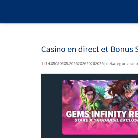
Casino en direct et Bonus 
1414.05050505.2026202620262026
|
nekategoriziran