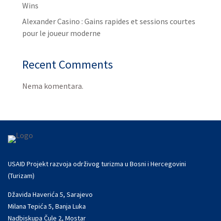
Wins
Alexander Casino : Gains rapides et sessions courtes
pour le joueur moderne
Recent Comments
Nema komentara.
USAID Projekt razvoja održivog turizma u Bosni i Hercegovini
(Turizam)
Džavida Haverića 5, Sarajevo
Milana Tepića 5, Banja Luka
Nadbiskupa Čule 2, Mostar