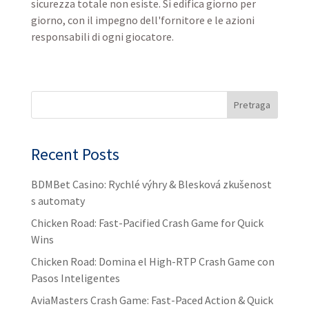
sicurezza totale non esiste. Si edifica giorno per
giorno, con il impegno dell'fornitore e le azioni
responsabili di ogni giocatore.
Pretraga
Recent Posts
BDMBet Casino: Rychlé výhry & Blesková zkušenost
s automaty
Chicken Road: Fast‑Pacified Crash Game for Quick
Wins
Chicken Road: Domina el High‑RTP Crash Game con
Pasos Inteligentes
AviaMasters Crash Game: Fast‑Paced Action & Quick