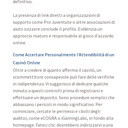
definitivo.
La presenza di link diretti a organizzazioni di
supporto come Pro Juventute o altre associazioni di
aiuto svizzere conclude il profilo. Evidenzia un
approccio maturo e responsabile al gioco d'azzardo
online.
Come Accertare Personalmente l'Attendibilità di un
Casinò Online
Oltre a credere di quanto afferma il casinò, un
scommettitore consapevole può fare delle verifiche
in indipendenza. Vi suggerisco di dedicare qualche
minuto a questi controlli prima di registrarsi e
effettuare un deposito. Sono procedure semplici che
abbassano i pericoli in modo significativo. Per
cominciare, cercate le permessi e i bolli degli
auditor, come eCOGRA o iGamingLabs, in fondo alla
homepage. Fateci clic: dovrebbero indirizzarvi a una