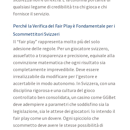
qualsiasi legame di credibilità tra chi gioca e chi
fornisce il servizio.
Perché la Verifica del Fair Play è Fondamentale per i
Scommettitori Svizzeri
Il “fair play” rappresenta molto più del solo
adesione delle regole. Per un giocatore svizzero,
assuefatto a trasparenza e precisione, equivale alla
convinzione matematica che ogni risultato sia
completamente imprevedibile. Deve essere
irrealizzabile da modificare per l'gestore e
accertabile in modo autonomo. In Svizzera, con una
disciplina rigorosa e una cultura del gioco
controllato ben consolidata, un casino come GGBet
deve adempiere a parametri che soddisfino sia la
legislazione, sia le attese dei giocatori. Io intendo il
fair play come un dovere. Ogni spicciolo che
scommetto deve avere le stesse possibilità di