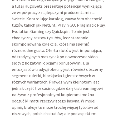
a tutaj HugoBets prezentuje potencjał wynikającą
ze współpracy z najlepszymi producentami na
świecie. Kontrolując katalog, zauważam obecność
tuzów takich jak NetEnt, Play’n GO, Pragmatic Play,
Evolution Gaming czy Quickspin. To nie jest
chaotyczny zestaw tytułów, lecz starannie
skomponowana kolekcja, która ma spełnić
różnorodne gusta. Oferta slotów jest imponująca,
od tradycyjnych maszynek po nowoczesne video
sloty z bogatymi opcjami bonusowymi. Dla
entuzjastów tradycji obecny jest również obszerny
segment ruletki, blackjacka i gier stołowych w
różnych wariantach. Prawdziwym klejnotem jest
jednak część live casino, gdzie dzięki streamingowi
na żywo z profesjonalnymi krupierami można
odczuć klimatu rzeczywistego kasyna. W mojej
opinii, brakuje tu może trochę więcej tytułów od
niszowych, polskich studiów, ale pod aspektem