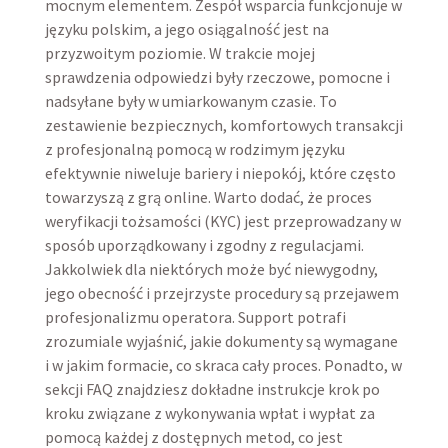
mocnym elementem. Zespół wsparcia funkcjonuje w
języku polskim, a jego osiągalność jest na
przyzwoitym poziomie. W trakcie mojej
sprawdzenia odpowiedzi były rzeczowe, pomocne i
nadsyłane były w umiarkowanym czasie. To
zestawienie bezpiecznych, komfortowych transakcji
z profesjonalną pomocą w rodzimym języku
efektywnie niweluje bariery i niepokój, które często
towarzyszą z grą online. Warto dodać, że proces
weryfikacji tożsamości (KYC) jest przeprowadzany w
sposób uporządkowany i zgodny z regulacjami.
Jakkolwiek dla niektórych może być niewygodny,
jego obecność i przejrzyste procedury są przejawem
profesjonalizmu operatora. Support potrafi
zrozumiale wyjaśnić, jakie dokumenty są wymagane
i w jakim formacie, co skraca cały proces. Ponadto, w
sekcji FAQ znajdziesz dokładne instrukcje krok po
kroku związane z wykonywania wpłat i wypłat za
pomocą każdej z dostępnych metod, co jest