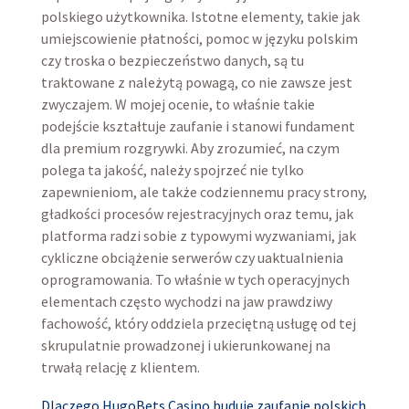
polskiego użytkownika. Istotne elementy, takie jak
umiejscowienie płatności, pomoc w języku polskim
czy troska o bezpieczeństwo danych, są tu
traktowane z należytą powagą, co nie zawsze jest
zwyczajem. W mojej ocenie, to właśnie takie
podejście kształtuje zaufanie i stanowi fundament
dla premium rozgrywki. Aby zrozumieć, na czym
polega ta jakość, należy spojrzeć nie tylko
zapewnieniom, ale także codziennemu pracy strony,
gładkości procesów rejestracyjnych oraz temu, jak
platforma radzi sobie z typowymi wyzwaniami, jak
cykliczne obciążenie serwerów czy uaktualnienia
oprogramowania. To właśnie w tych operacyjnych
elementach często wychodzi na jaw prawdziwy
fachowość, który oddziela przeciętną usługę od tej
skrupulatnie prowadzonej i ukierunkowanej na
trwałą relację z klientem.
Dlaczego HugoBets Casino buduje zaufanie polskich