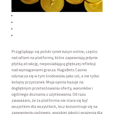
Przyglądając się polski rynek kasyn online, często
natrafiam na platformy, które zapewniają jedynie
płytką atrakcję, nieposiadającą głębszej refleksji
nad wymaganiami gracza. HugoBets Casino
odznacza się w tym środowisku jako cel, a nie tylko
kolejny przystanek. Moja opinia bazuje na
dogłębnym przetestowaniu oferty, warunków i
ogólnego doznania z użytkowania. Od razu
zauważam, że ta platforma nie stara się być
wszystkim dla wszystkich, lecz koncentruje się na
zapewnieniu spójnego, wysokiej jakości wrażenia dla