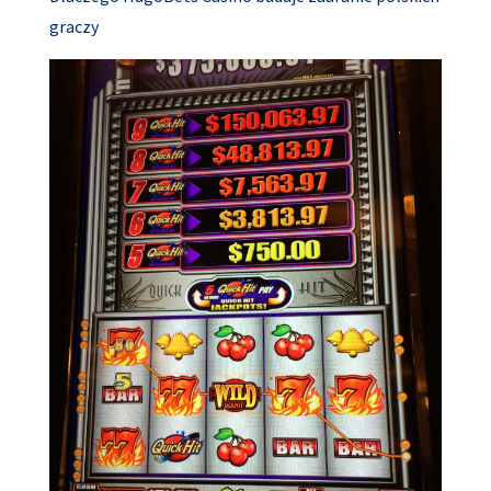
graczy