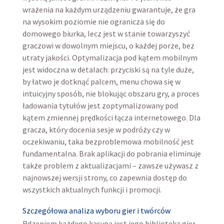
wrażenia na każdym urządzeniu gwarantuje, że gra
na wysokim poziomie nie ogranicza się do
domowego biurka, lecz jest w stanie towarzyszyć
graczowi w dowolnym miejscu, o każdej porze, bez
utraty jakości. Optymalizacja pod kątem mobilnym
jest widoczna w detalach: przyciski są na tyle duże,
by łatwo je dotknąć palcem, menu chowa się w
intuicyjny sposób, nie blokując obszaru gry, a proces
ładowania tytułów jest zoptymalizowany pod
kątem zmiennej prędkości łącza internetowego. Dla
gracza, który docenia sesje w podróży czy w
oczekiwaniu, taka bezproblemowa mobilność jest
fundamentalna. Brak aplikacji do pobrania eliminuje
także problem z aktualizacjami – zawsze używasz z
najnowszej wersji strony, co zapewnia dostęp do
wszystkich aktualnych funkcji i promocji.
Szczegółowa analiza wyboru gier i twórców
Rdzeniem każdego kasyna jest jego biblioteka gier,