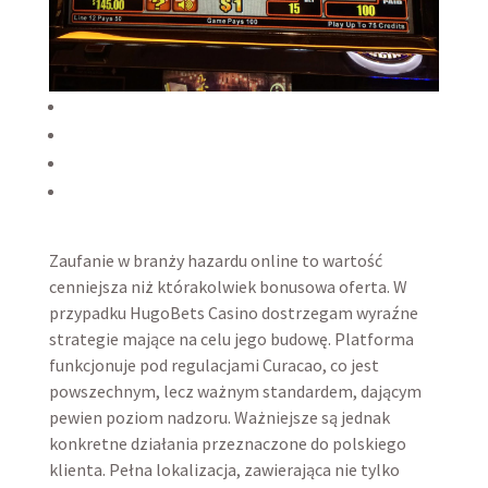
Zaufanie w branży hazardu online to wartość
cenniejsza niż którakolwiek bonusowa oferta. W
przypadku HugoBets Casino dostrzegam wyraźne
strategie mające na celu jego budowę. Platforma
funkcjonuje pod regulacjami Curacao, co jest
powszechnym, lecz ważnym standardem, dającym
pewien poziom nadzoru. Ważniejsze są jednak
konkretne działania przeznaczone do polskiego
klienta. Pełna lokalizacja, zawierająca nie tylko