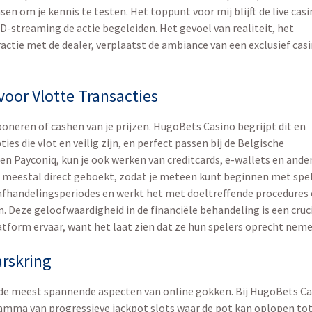
sen om je kennis te testen. Het toppunt voor mij blijft de live cas
HD-streaming de actie begeleiden. Het gevoel van realiteit, het
ctie met de dealer, verplaatst de ambiance van een exclusief cas
oor Vlotte Transacties
poneren of cashen van je prijzen. HugoBets Casino begrijpt dit en
s die vlot en veilig zijn, en perfect passen bij de Belgische
n Payconiq, kun je ook werken van creditcards, e-wallets en ande
meestal direct geboekt, zodat je meteen kunt beginnen met spe
 afhandelingsperiodes en werkt het met doeltreffende procedures
en. Deze geloofwaardigheid in de financiële behandeling is een cruc
atform ervaar, want het laat zien dat ze hun spelers oprecht neme
rskring
an de meest spannende aspecten van online gokken. Bij HugoBets C
 gamma van progressieve jackpot slots waar de pot kan oplopen to