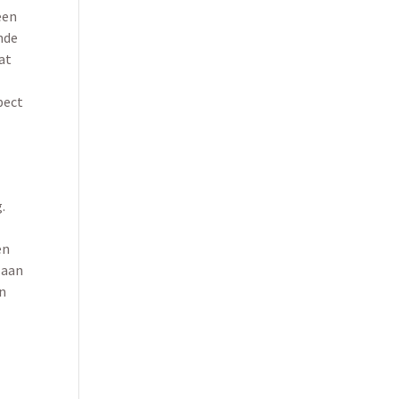
een
nde
at
pect
.
en
 aan
en