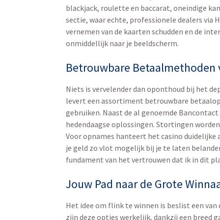
blackjack, roulette en baccarat, oneindige kan
sectie, waar echte, professionele dealers via 
vernemen van de kaarten schudden en de intera
onmiddellijk naar je beeldscherm.
Betrouwbare Betaalmethoden v
Niets is vervelender dan oponthoud bij het de
levert een assortiment betrouwbare betaaloptie
gebruiken. Naast de al genoemde Bancontact e
hedendaagse oplossingen. Stortingen worden 
Voor opnames hanteert het casino duidelijke
je geld zo vlot mogelijk bij je te laten beland
fundament van het vertrouwen dat ik in dit pl
Jouw Pad naar de Grote Winnaa
Het idee om flink te winnen is beslist een v
zijn deze opties werkelijk, dankzij een breed