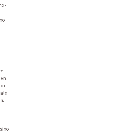
ino-
ino
re
len.
 om
iale
n.
asino
t