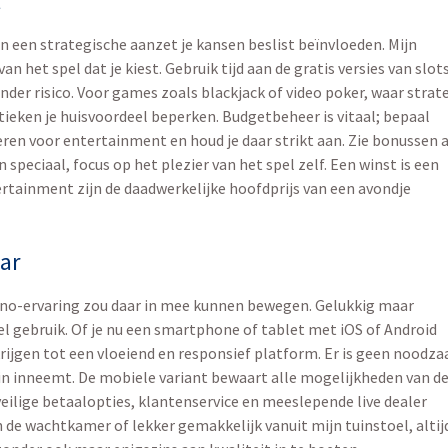
l
an een strategische aanzet je kansen beslist beïnvloeden. Mijn
n het spel dat je kiest. Gebruik tijd aan de gratis versies van slot
der risico. Voor games zoals blackjack of video poker, waar strat
ctieken je huisvoordeel beperken. Budgetbeheer is vitaal; bepaal
eren voor entertainment en houd je daar strikt aan. Zie bonussen a
n speciaal, focus op het plezier van het spel zelf. Een winst is een
ertainment zijn de daadwerkelijke hoofdprijs van een avondje
ar
asino-ervaring zou daar in mee kunnen bewegen. Gelukkig maar
l gebruik. Of je nu een smartphone of tablet met iOS of Android
rijgen tot een vloeiend en responsief platform. Er is geen noodza
in inneemt. De mobiele variant bewaart alle mogelijkheden van d
eilige betaalopties, klantenservice en meeslepende live dealer
 in de wachtkamer of lekker gemakkelijk vanuit mijn tuinstoel, altij