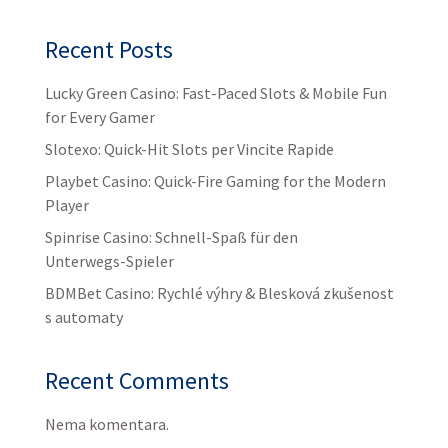
Recent Posts
Lucky Green Casino: Fast‑Paced Slots & Mobile Fun
for Every Gamer
Slotexo: Quick‑Hit Slots per Vincite Rapide
Playbet Casino: Quick‑Fire Gaming for the Modern
Player
Spinrise Casino: Schnell‑Spaß für den
Unterwegs‑Spieler
BDMBet Casino: Rychlé výhry & Blesková zkušenost
s automaty
Recent Comments
Nema komentara.