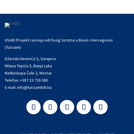
USAID Projekt razvoja održivog turizma u Bosni i Hercegovini
(Turizam)
Džavida Haverića 5, Sarajevo
Milana Tepića 5, Banja Luka
Nadbiskupa Čule 2, Mostar
Telefon:
+387 33 726 360
E-mail:
info@turizambih.ba