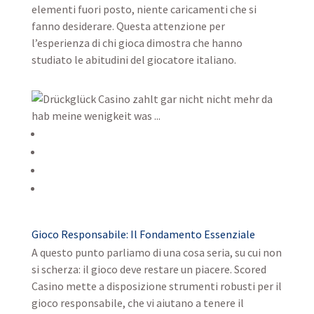
elementi fuori posto, niente caricamenti che si
fanno desiderare. Questa attenzione per
l’esperienza di chi gioca dimostra che hanno
studiato le abitudini del giocatore italiano.
Gioco Responsabile: Il Fondamento Essenziale
A questo punto parliamo di una cosa seria, su cui non
si scherza: il gioco deve restare un piacere. Scored
Casino mette a disposizione strumenti robusti per il
gioco responsabile, che vi aiutano a tenere il