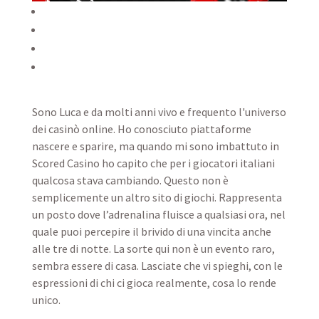
Sono Luca e da molti anni vivo e frequento l'universo
dei casinò online. Ho conosciuto piattaforme
nascere e sparire, ma quando mi sono imbattuto in
Scored Casino ho capito che per i giocatori italiani
qualcosa stava cambiando. Questo non è
semplicemente un altro sito di giochi. Rappresenta
un posto dove l’adrenalina fluisce a qualsiasi ora, nel
quale puoi percepire il brivido di una vincita anche
alle tre di notte. La sorte qui non è un evento raro,
sembra essere di casa. Lasciate che vi spieghi, con le
espressioni di chi ci gioca realmente, cosa lo rende
unico.