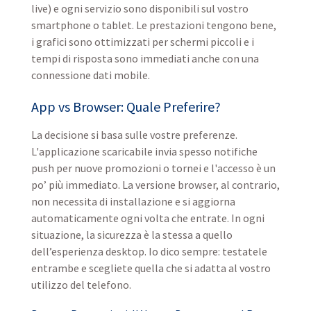
live) e ogni servizio sono disponibili sul vostro
smartphone o tablet. Le prestazioni tengono bene,
i grafici sono ottimizzati per schermi piccoli e i
tempi di risposta sono immediati anche con una
connessione dati mobile.
App vs Browser: Quale Preferire?
La decisione si basa sulle vostre preferenze.
L'applicazione scaricabile invia spesso notifiche
push per nuove promozioni o tornei e l'accesso è un
po’ più immediato. La versione browser, al contrario,
non necessita di installazione e si aggiorna
automaticamente ogni volta che entrate. In ogni
situazione, la sicurezza è la stessa a quello
dell’esperienza desktop. Io dico sempre: testatele
entrambe e scegliete quella che si adatta al vostro
utilizzo del telefono.