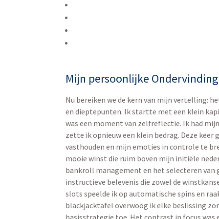
Mijn persoonlijke Ondervinding
Nu bereiken we de kern van mijn vertelling: he
en dieptepunten. Ik startte met een klein kapi
was een moment van zelfreflectie. Ik had mijn
zette ik opnieuw een klein bedrag. Deze keer g
vasthouden en mijn emoties in controle te br
mooie winst die ruim boven mijn initiële nede
bankroll management en het selecteren van ga
instructieve belevenis die zowel de winstkanse
slots speelde ik op automatische spins en raakt
blackjacktafel overwoog ik elke beslissing zo
basisstrategie toe. Het contrast in focus was 