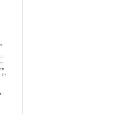
ver
e
eel
een
en.
. De
 en