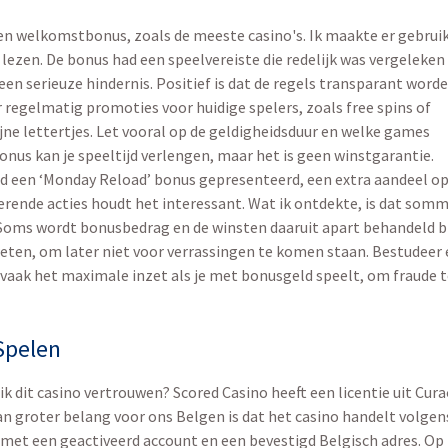
en welkomstbonus, zoals de meeste casino's. Ik maakte er gebrui
lezen. De bonus had een speelvereiste die redelijk was vergeleke
een serieuze hindernis. Positief is dat de regels transparant word
regelmatig promoties voor huidige spelers, zoals free spins of
fijne lettertjes. Let vooral op de geldigheidsduur en welke games
nus kan je speeltijd verlengen, maar het is geen winstgarantie.
eld een ‘Monday Reload’ bonus gepresenteerd, een extra aandeel o
rende acties houdt het interessant. Wat ik ontdekte, is dat som
oms wordt bonusbedrag en de winsten daaruit apart behandeld b
 weten, om later niet voor verrassingen te komen staan. Bestudeer 
t vaak het maximale inzet als je met bonusgeld speelt, om fraude 
Spelen
 ik dit casino vertrouwen? Scored Casino heeft een licentie uit Cur
Van groter belang voor ons Belgen is dat het casino handelt volgen
 met een geactiveerd account en een bevestigd Belgisch adres. Op