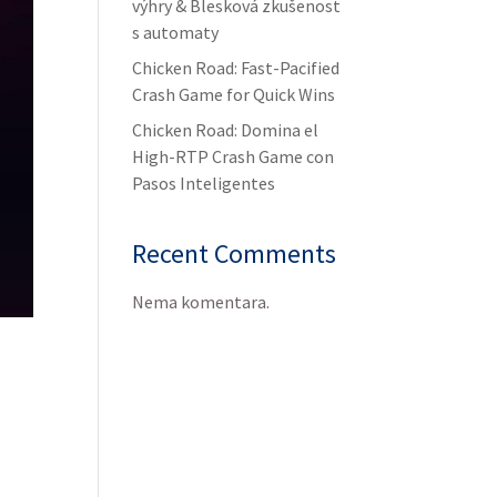
výhry & Blesková zkušenost
s automaty
Chicken Road: Fast‑Pacified
Crash Game for Quick Wins
Chicken Road: Domina el
High‑RTP Crash Game con
Pasos Inteligentes
Recent Comments
Nema komentara.