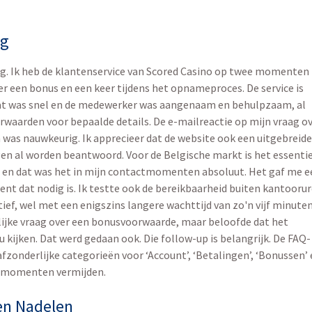
ng
ng. Ik heb de klantenservice van Scored Casino op twee momenten
r een bonus en een keer tijdens het opnameproces. De service is
e chat was snel en de medewerker was aangenaam en behulpzaam, al
rwaarden voor bepaalde details. De e-mailreactie op mijn vraag o
 was nauwkeurig. Ik apprecieer dat de website ook een uitgebreid
en al worden beantwoord. Voor de Belgische markt is het essenti
s, en dat was het in mijn contactmomenten absoluut. Het gaf me 
ent dat nodig is. Ik testte ook de bereikbaarheid buiten kantoorur
ief, wel met een enigszins langere wachttijd van zo'n vijf minuten
ijke vraag over een bonusvoorwaarde, maar beloofde dat het
kijken. Dat werd gedaan ook. Die follow-up is belangrijk. De FAQ-
fzonderlijke categorieën voor ‘Account’, ‘Betalingen’, ‘Bonussen’
actmomenten vermijden.
en Nadelen