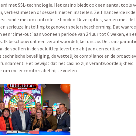
erd met SSL-technologie. Het casino biedt ook een aantal tools 
 verlieslimieten of sessielimieten instellen. Zelf hanteerde ik de
dersteunde me om controle te houden. Deze opties, samen met de l
 een serieuze instelling tegenover spelersbescherming. Dat waarde
 een ‘time-out’ aan voor een periode van 24 uur tot 6 weken, en e
es. Ik beschouw dat een verantwoordelijke functie. De transparanti
 de spellen in de speluitleg levert ook bij aan een eerlijke
technische beveiliging, de wettelijke compliance en de proactie
 fundament. Het bewijst dat het casino zijn verantwoordelijkheid
r om me er comfortabel bij te voelen.