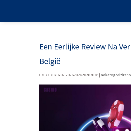
Een Eerlijke Review Na Ver
België
0707.07070707.2026202620262026
|
nekategoriziran