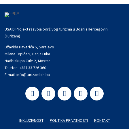
USAID Projekt razvoja održivog turizma u Bosni i Hercegovini
(Turizam)
Džavida Haverića 5, Sarajevo
Milana Tepića 5, Banja Luka
Nadbiskupa Čule 2, Mostar
Telefon:
+387 33 726 360
E-mail:
info@turizambih.ba
INKLUZIVNOST
POLITIKA PRIVATNOSTI
KONTAKT