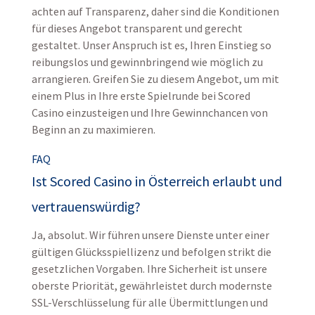
achten auf Transparenz, daher sind die Konditionen
für dieses Angebot transparent und gerecht
gestaltet. Unser Anspruch ist es, Ihren Einstieg so
reibungslos und gewinnbringend wie möglich zu
arrangieren. Greifen Sie zu diesem Angebot, um mit
einem Plus in Ihre erste Spielrunde bei Scored
Casino einzusteigen und Ihre Gewinnchancen von
Beginn an zu maximieren.
FAQ
Ist Scored Casino in Österreich erlaubt und
vertrauenswürdig?
Ja, absolut. Wir führen unsere Dienste unter einer
gültigen Glücksspiellizenz und befolgen strikt die
gesetzlichen Vorgaben. Ihre Sicherheit ist unsere
oberste Priorität, gewährleistet durch modernste
SSL-Verschlüsselung für alle Übermittlungen und