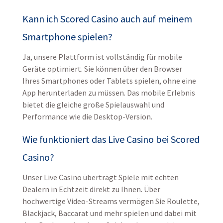
Kann ich Scored Casino auch auf meinem
Smartphone spielen?
Ja, unsere Plattform ist vollständig für mobile
Geräte optimiert. Sie können über den Browser
Ihres Smartphones oder Tablets spielen, ohne eine
App herunterladen zu müssen. Das mobile Erlebnis
bietet die gleiche große Spielauswahl und
Performance wie die Desktop-Version.
Wie funktioniert das Live Casino bei Scored
Casino?
Unser Live Casino überträgt Spiele mit echten
Dealern in Echtzeit direkt zu Ihnen. Über
hochwertige Video-Streams vermögen Sie Roulette,
Blackjack, Baccarat und mehr spielen und dabei mit