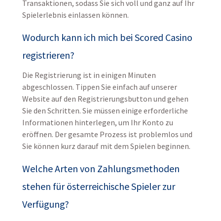
Transaktionen, sodass Sie sich voll und ganz auf Ihr
Spielerlebnis einlassen können.
Wodurch kann ich mich bei Scored Casino
registrieren?
Die Registrierung ist in einigen Minuten
abgeschlossen. Tippen Sie einfach auf unserer
Website auf den Registrierungsbutton und gehen
Sie den Schritten. Sie müssen einige erforderliche
Informationen hinterlegen, um Ihr Konto zu
eröffnen. Der gesamte Prozess ist problemlos und
Sie können kurz darauf mit dem Spielen beginnen.
Welche Arten von Zahlungsmethoden
stehen für österreichische Spieler zur
Verfügung?