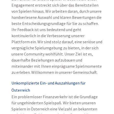
Engagement erstreckt sich über das Bereitstellen
von Spielen hinaus. Wir arbeiten daran, durch unsere
handverlesene Auswahl und klaren Bewertungen die
beste Entscheidungsgrundlage für Sie zu schaffen.
Ihr Feedback ist uns bedeutend und geht
kontinuierlich in die Verbesserung unserer
Plattform ein. Wir sind stolz darauf, eine seriöse und
vergnügliche Spielumgebung zu bieten, in der sich
unsere Community wohlfühlt. Unser Ziel ist es,
dauerhafte Beziehungen aufzubauen und
miteinander mit Ihnen einprägsame Spielmomente
zu erleben. Willkommen in unserer Gemeinschaft.
Unkomplizierte Ein- und Auszahlungen für
Österreich
Ein problemloser Finanzverkehr ist die Grundlage
für ungehinderten Spielspaß. Wir bieten unseren
Spielern in Österreich eine Vielzahl an bekannten