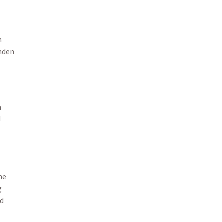
n
inden
n
d
ne
g
nd