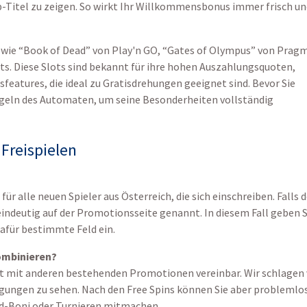
-Titel zu zeigen. So wirkt Ihr Willkommensbonus immer frisch u
 wie “Book of Dead” von Play'n GO, “Gates of Olympus” von Prag
ts. Diese Slots sind bekannt für ihre hohen Auszahlungsquoten,
atures, die ideal zu Gratisdrehungen geeignet sind. Bevor Sie
lregeln des Automaten, um seine Besonderheiten vollständig
 Freispielen
ür alle neuen Spieler aus Österreich, die sich einschreiben. Falls 
 eindeutig auf der Promotionsseite genannt. In diesem Fall geben S
dafür bestimmte Feld ein.
ombinieren?
ht mit anderen bestehenden Promotionen vereinbar. Wir schlagen 
ngungen zu sehen. Nach den Free Spins können Sie aber problemlo
d-Boni oder Turnieren mitmachen.