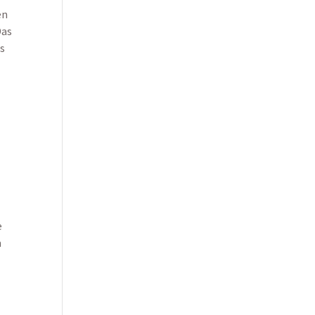
en
Das
ns
e
m