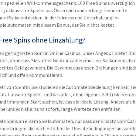
em speziellen Willkommensgeschenk: 100 Free Spins unverzüglich
g exklusiv für Spieler aus Österreich und verlangt keine erste
hne Risiko entdecken, in der Fairness und Unterhaltung im
Spielautomaten mit diesem Bonus, der Sie nichts kostet.
 Free Spins ohne Einzahlung?
den gefragtesten Boni in Online Casinos. Unser Angebot bietet Ih
lot, ohne dass Sie vorher Geld einzahlen müssen. Sie können also
echtes Geld gewinnen. Die Gewinne aus diesen Drehungen sind je
lich und offen kommunizieren.
 Welt von Spinfin. Sie studieren die Automatenbedienung kennen, t
tät unserer Spiele – und das alles, ohne eigenes Geld riskieren zu
und lohnenden Start suchen, ist das die ideale Lösung. Anders als b
ei uns von allein und sofort, lange Wartezeiten entfallen.
ale Spins an einem Spielautomaten, nur dass der Einsatz vom Cas
inne bringen, die nach Erfüllen der Umsatzbedingungen auszahlb
haniken wie Bonusrunden oder spezielle Symbole in Aktion zu sehe