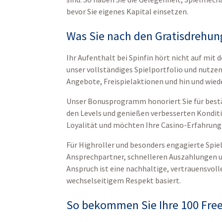
bevor Sie eigenes Kapital einsetzen.
Was Sie nach den Gratisdrehung
Ihr Aufenthalt bei Spinfin hört nicht auf mit d
unser vollständiges Spielportfolio und nutz
Angebote, Freispielaktionen und hin und wiede
Unser Bonusprogramm honoriert Sie für beständ
den Levels und genießen verbesserten Konditio
Loyalität und möchten Ihre Casino-Erfahrung
Für Highroller und besonders engagierte Spiel
Ansprechpartner, schnelleren Auszahlungen 
Anspruch ist eine nachhaltige, vertrauensvoll
wechselseitigem Respekt basiert.
So bekommen Sie Ihre 100 Free 