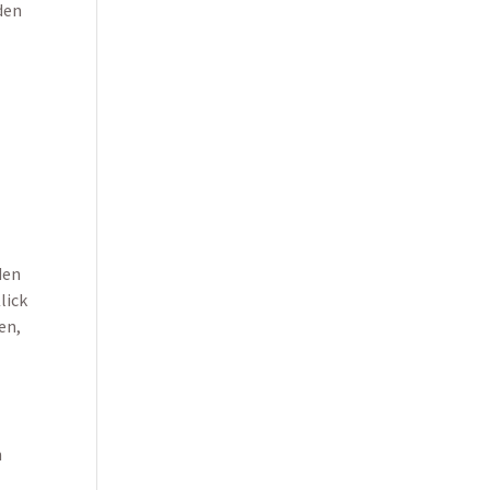
den
den
lick
en,
n