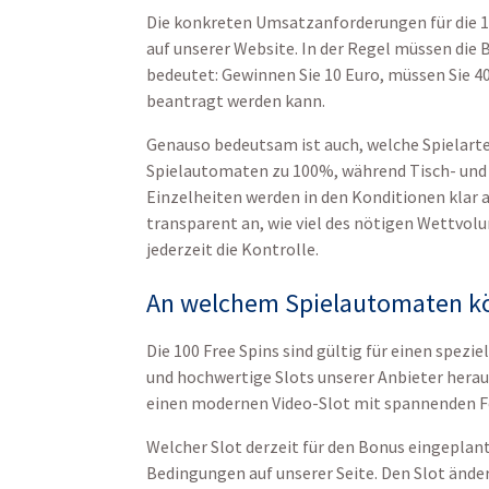
Die konkreten Umsatzanforderungen für die 1
auf unserer Website. In der Regel müssen die 
bedeutet: Gewinnen Sie 10 Euro, müssen Sie 40
beantragt werden kann.
Genauso bedeutsam ist auch, welche Spielart
Spielautomaten zu 100%, während Tisch- und K
Einzelheiten werden in den Konditionen klar
transparent an, wie viel des nötigen Wettvolu
jederzeit die Kontrolle.
An welchem Spielautomaten kö
Die 100 Free Spins sind gültig für einen spe
und hochwertige Slots unserer Anbieter herau
einen modernen Video-Slot mit spannenden Fe
Welcher Slot derzeit für den Bonus eingeplant
Bedingungen auf unserer Seite. Den Slot änd