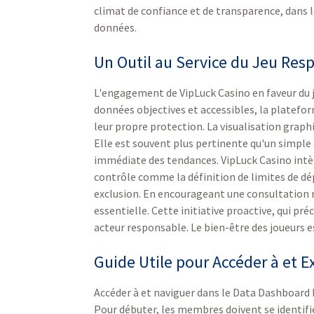
climat de confiance et de transparence, dans l
données.
Un Outil au Service du Jeu Res
L'engagement de VipLuck Casino en faveur du j
données objectives et accessibles, la platefor
leur propre protection. La visualisation grap
Elle est souvent plus pertinente qu'un simple 
immédiate des tendances. VipLuck Casino intèg
contrôle comme la définition de limites de dép
exclusion. En encourageant une consultation r
essentielle. Cette initiative proactive, qui 
acteur responsable. Le bien-être des joueurs 
Guide Utile pour Accéder à et E
Accéder à et naviguer dans le Data Dashboard 
Pour débuter, les membres doivent se identifi