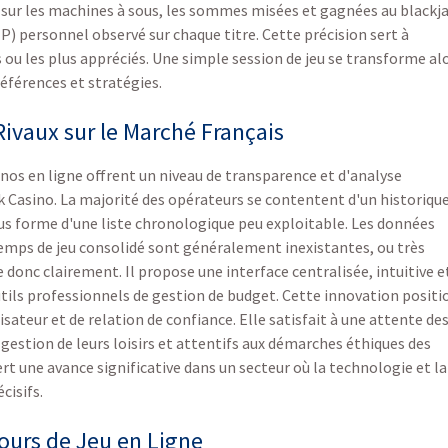
 sur les machines à sous, les sommes misées et gagnées au blackj
RTP) personnel observé sur chaque titre. Cette précision sert à
es ou les plus appréciés. Une simple session de jeu se transforme al
éférences et stratégies.
Rivaux sur le Marché Français
sinos en ligne offrent un niveau de transparence et d'analyse
 Casino. La majorité des opérateurs se contentent d'un historiqu
ous forme d'une liste chronologique peu exploitable. Les données
 temps de jeu consolidé sont généralement inexistantes, ou très
ue donc clairement. Il propose une interface centralisée, intuitive e
tils professionnels de gestion de budget. Cette innovation posit
isateur et de relation de confiance. Elle satisfait à une attente de
a gestion de leurs loisirs et attentifs aux démarches éthiques des
ert une avance significative dans un secteur où la technologie et la
cisifs.
cours de Jeu en Ligne