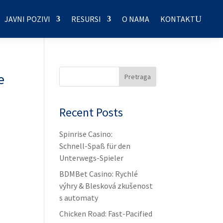
JAVNI POZIVI
RESURSI
O NAMA
KONTAKT
e
Pretraga
Recent Posts
Spinrise Casino:
Schnell‑Spaß für den
Unterwegs‑Spieler
BDMBet Casino: Rychlé
výhry & Blesková zkušenost
s automaty
Chicken Road: Fast‑Pacified