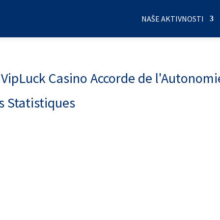
NAŠE AKTIVNOSTI
: VipLuck Casino Accorde de l'Autonomi
s Statistiques
o