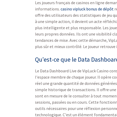
Les joueurs français de casinos en ligne deman
informations.
casino vipluck bonus de dépôt
r
offre des utilisateurs des statistiques de jeu 
à une simple action, il devient un acte réfléc
plus intelligente et plus responsable. Les jo
leurs propres données. Ils ont une visibilité cl
tendances de mise. Avec cette démarche, VipL
plus sûr et mieux contrôlé. Le joueur retrouve 
Qu'est-ce que le Data Dashboar
Le Data Dashboard Live de VipLuck Casino cons
l'espace membre de chaque joueur. Il opère co
réel une grande quantité de données générées p
simple historique de transactions. Il offre un
sont en mesure de le consulter à tout moment p
sessions, passées ou en cours. Cette fonctionn
outils nécessaires pour une réflexion personne
technologique. C'est un élément fondamental de