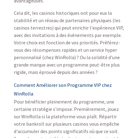
avantageuses.
Cela dit, les casinos historiques ont pour eux la
stabilité et un réseau de partenaires physiques (les
casinos terrestres) qui peut enrichir l'expérience VIP,
avec des invitations à des événements par exemple.
Votre choix est fonction de vos priorités. Préférez-
vous des récompenses rapides et un service hyper
personnalisé (chez WinRolla) ? Ou la solidité d'une
grande marque avec un programme peut-être plus
rigide, mais éprouvé depuis des années ?
Comment Améliorer son Programme VIP chez
WinRolla
Pour bénéficier pleinement du programme, une
certaine stratégie s'impose. Premièrement, jouez
sur WinRolla si la plateforme vous plaît. Répartir
votre bankroll sur plusieurs casinos vous empêche
d'accumuler des points significatifs où que ce soit.