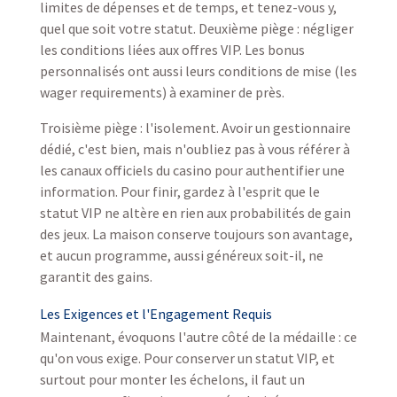
limites de dépenses et de temps, et tenez-vous y,
quel que soit votre statut. Deuxième piège : négliger
les conditions liées aux offres VIP. Les bonus
personnalisés ont aussi leurs conditions de mise (les
wager requirements) à examiner de près.
Troisième piège : l'isolement. Avoir un gestionnaire
dédié, c'est bien, mais n'oubliez pas à vous référer à
les canaux officiels du casino pour authentifier une
information. Pour finir, gardez à l'esprit que le
statut VIP ne altère en rien aux probabilités de gain
des jeux. La maison conserve toujours son avantage,
et aucun programme, aussi généreux soit-il, ne
garantit des gains.
Les Exigences et l'Engagement Requis
Maintenant, évoquons l'autre côté de la médaille : ce
qu'on vous exige. Pour conserver un statut VIP, et
surtout pour monter les échelons, il faut un