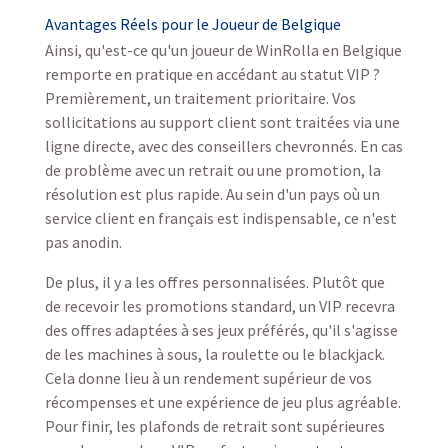
Avantages Réels pour le Joueur de Belgique
Ainsi, qu'est-ce qu'un joueur de WinRolla en Belgique
remporte en pratique en accédant au statut VIP ?
Premièrement, un traitement prioritaire. Vos
sollicitations au support client sont traitées via une
ligne directe, avec des conseillers chevronnés. En cas
de problème avec un retrait ou une promotion, la
résolution est plus rapide. Au sein d'un pays où un
service client en français est indispensable, ce n'est
pas anodin.
De plus, il y a les offres personnalisées. Plutôt que
de recevoir les promotions standard, un VIP recevra
des offres adaptées à ses jeux préférés, qu'il s'agisse
de les machines à sous, la roulette ou le blackjack.
Cela donne lieu à un rendement supérieur de vos
récompenses et une expérience de jeu plus agréable.
Pour finir, les plafonds de retrait sont supérieures