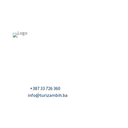
USAID Projekt razvoja održivog turizma u Bosni i
Hercegovini (Turizam)
Džavida Haverića 5, Sarajevo
Milana Tepića 5, Banja Luka
Nadbiskupa Čule 2, Mostar
Telefon:
+387 33 726 360
E-mail:
info@turizambih.ba