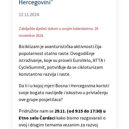
Hercegovini”
12 11.2024.
Zabilježite sljedeći datum u svojim kalendarima: 29.
novembar 2024.
Biciklizam je avanturistička aktivnosti čija
popularnost stalno raste. Ovogodišnje
istraživanje, koje su proveli EuroVelo, ATTA i
CycleSummit, potvrđuje da se cikloturizam
konstantno razvija i raste.
Da li i u kojoj mjeri Bosna i Hercegovina koristi
svoje bogato naslijeđe i iskustvo u privlačenju
ove grupe posjetilaca?
Pridružite nam se
29.11. (od 9:15 do 17:30) u
Etno selu Čardaci
kako bismo razgovarali o
ovoj i drugim temama vezanim za razvoj