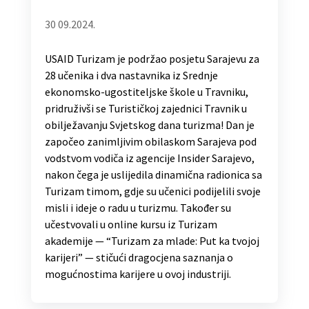
30 09.2024.
USAID Turizam je podržao posjetu Sarajevu za
28 učenika i dva nastavnika iz Srednje
ekonomsko-ugostiteljske škole u Travniku,
pridruživši se Turističkoj zajednici Travnik u
obilježavanju Svjetskog dana turizma! Dan je
započeo zanimljivim obilaskom Sarajeva pod
vodstvom vodiča iz agencije Insider Sarajevo,
nakon čega je uslijedila dinamična radionica sa
Turizam timom, gdje su učenici podijelili svoje
misli i ideje o radu u turizmu. Također su
učestvovali u online kursu iz Turizam
akademije — “Turizam za mlade: Put ka tvojoj
karijeri” — stičući dragocjena saznanja o
mogućnostima karijere u ovoj industriji.