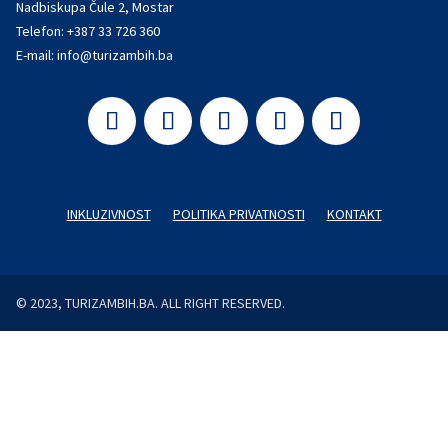
Nadbiskupa Čule 2, Mostar
Telefon:
+387 33 726 360
E-mail:
info@turizambih.ba
INKLUZIVNOST
POLITIKA PRIVATNOSTI
KONTAKT
© 2023, TURIZAMBIH.BA. ALL RIGHT RESERVED.