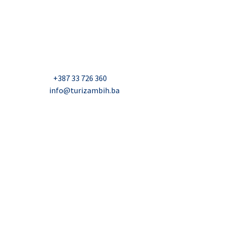
USAID Projekt razvoja održivog turizma u Bosni i
Hercegovini (Turizam)
Džavida Haverića 5, Sarajevo
Milana Tepića 5, Banja Luka
Nadbiskupa Čule 2, Mostar
Telefon:
+387 33 726 360
E-mail:
info@turizambih.ba
Inkluzivnost
Politika privatnosti
Kontakt