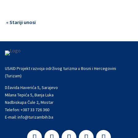
« Stariji unosi
USAID Projekt razvoja održivog turizma u Bosni i Hercegovini
(Turizam)
Džavida Haverića 5, Sarajevo
Milana Tepića 5, Banja Luka
Nadbiskupa Čule 2, Mostar
Telefon:
+387 33 726 360
E-mail:
info@turizambih.ba