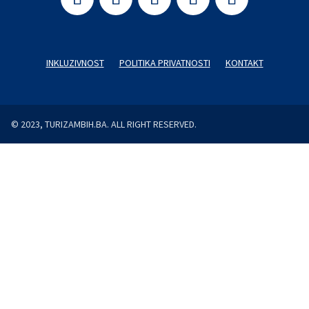
INKLUZIVNOST
POLITIKA PRIVATNOSTI
KONTAKT
© 2023, TURIZAMBIH.BA. ALL RIGHT RESERVED.