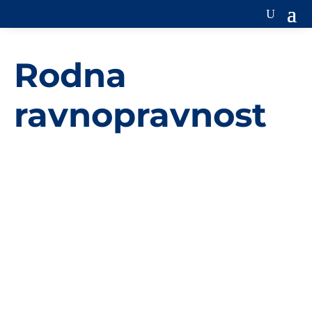
Rodna
ravnopravnost
Organizacija za prehranu i poljoprivredu (Food and
Agriculture Organization - FAO) svoj rad usmjerila je
ka sigurnosti hrane, povećanju poljoprivredne