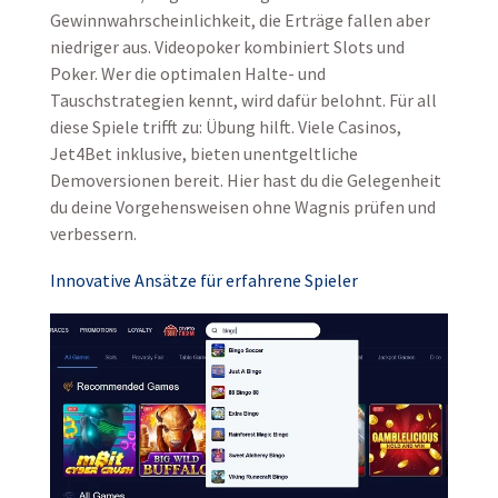
Gewinnwahrscheinlichkeit, die Erträge fallen aber
niedriger aus. Videopoker kombiniert Slots und
Poker. Wer die optimalen Halte- und
Tauschstrategien kennt, wird dafür belohnt. Für all
diese Spiele trifft zu: Übung hilft. Viele Casinos,
Jet4Bet inklusive, bieten unentgeltliche
Demoversionen bereit. Hier hast du die Gelegenheit
du deine Vorgehensweisen ohne Wagnis prüfen und
verbessern.
Innovative Ansätze für erfahrene Spieler