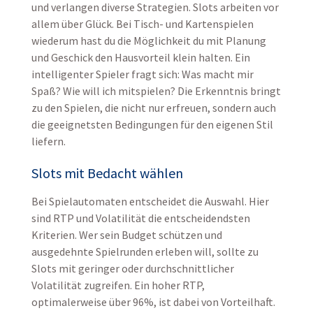
und verlangen diverse Strategien. Slots arbeiten vor
allem über Glück. Bei Tisch- und Kartenspielen
wiederum hast du die Möglichkeit du mit Planung
und Geschick den Hausvorteil klein halten. Ein
intelligenter Spieler fragt sich: Was macht mir
Spaß? Wie will ich mitspielen? Die Erkenntnis bringt
zu den Spielen, die nicht nur erfreuen, sondern auch
die geeignetsten Bedingungen für den eigenen Stil
liefern.
Slots mit Bedacht wählen
Bei Spielautomaten entscheidet die Auswahl. Hier
sind RTP und Volatilität die entscheidendsten
Kriterien. Wer sein Budget schützen und
ausgedehnte Spielrunden erleben will, sollte zu
Slots mit geringer oder durchschnittlicher
Volatilität zugreifen. Ein hoher RTP,
optimalerweise über 96%, ist dabei von Vorteilhaft.