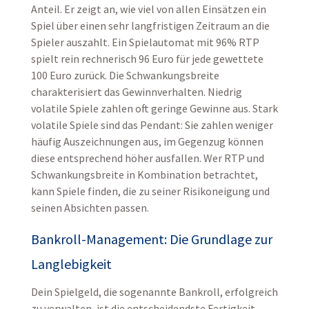
Anteil. Er zeigt an, wie viel von allen Einsätzen ein
Spiel über einen sehr langfristigen Zeitraum an die
Spieler auszahlt. Ein Spielautomat mit 96% RTP
spielt rein rechnerisch 96 Euro für jede gewettete
100 Euro zurück. Die Schwankungsbreite
charakterisiert das Gewinnverhalten. Niedrig
volatile Spiele zahlen oft geringe Gewinne aus. Stark
volatile Spiele sind das Pendant: Sie zahlen weniger
häufig Auszeichnungen aus, im Gegenzug können
diese entsprechend höher ausfallen. Wer RTP und
Schwankungsbreite in Kombination betrachtet,
kann Spiele finden, die zu seiner Risikoneigung und
seinen Absichten passen.
Bankroll-Management: Die Grundlage zur
Langlebigkeit
Dein Spielgeld, die sogenannte Bankroll, erfolgreich
zu verwalten, ist die entscheidendste Fertigkeit