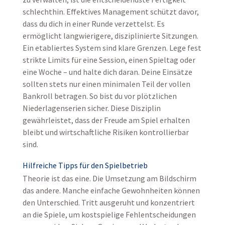
schlechthin. Effektives Management schützt davor,
dass du dich in einer Runde verzettelst. Es
ermöglicht langwierigere, disziplinierte Sitzungen.
Ein etabliertes System sind klare Grenzen. Lege fest
strikte Limits für eine Session, einen Spieltag oder
eine Woche – und halte dich daran. Deine Einsätze
sollten stets nur einen minimalen Teil der vollen
Bankroll betragen. So bist du vor plötzlichen
Niederlagenserien sicher. Diese Disziplin
gewährleistet, dass der Freude am Spiel erhalten
bleibt und wirtschaftliche Risiken kontrollierbar
sind.
Hilfreiche Tipps für den Spielbetrieb
Theorie ist das eine. Die Umsetzung am Bildschirm
das andere. Manche einfache Gewohnheiten können
den Unterschied. Tritt ausgeruht und konzentriert
an die Spiele, um kostspielige Fehlentscheidungen