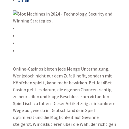
Gmail
Online-Casinos bieten jede Menge Unterhaltung.
Wer jedoch nicht nur dem Zufall hofft, sondern mit
Köpfchen spielt, kann mehr bewirken. Bei Jet4Bet
Casino geht es darum, die eigenen Chancen richtig
zu beurteilen und kluge Beschlüsse am virtuellen
Spieltisch zu fällen. Dieser Artikel zeigt dir konkrete
Wege auf, wie du in Deutschland dein Spiel
optimierst und die Möglichkeit auf Gewinne
steigerst. Wir diskutieren über die Wahl der richtigen