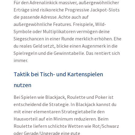
Für den Adrenalinkick massiver, außergewöhnlicher
Erträge sind risikoreiche Progressive Jackpot-Slots
die passende Adresse. Achte auch auf
außergewöhnliche Features. Freispiele, Wild-
Symbole oder Multiplikatoren vermögen deine
Siegeschancen in einer Runde merklich erhöhen. Ehe
du reales Geld setzt, blicke einen Augenmerk in die
Spielregeln und die Gewinntabelle. Das rentiert sich
immer.
Taktik bei Tisch- und Kartenspielen
nutzen
Bei Spielen wie Blackjack, Roulette und Poker ist
entscheidend die Strategie. In Blackjack kannst du
mit einer elementaren Strategietabelle den
Hausvorteil auf ein Minimum reduzieren. Beim
Roulette liefern schlichte Wetten wie Rot/Schwarz
oder Gerade/Ungerade eine gute