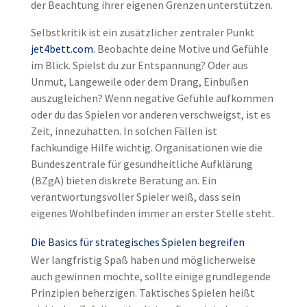
der Beachtung ihrer eigenen Grenzen unterstützen.
Selbstkritik ist ein zusätzlicher zentraler Punkt
jet4bett.com
. Beobachte deine Motive und Gefühle
im Blick. Spielst du zur Entspannung? Oder aus
Unmut, Langeweile oder dem Drang, Einbußen
auszugleichen? Wenn negative Gefühle aufkommen
oder du das Spielen vor anderen verschweigst, ist es
Zeit, innezuhatten. In solchen Fällen ist
fachkundige Hilfe wichtig. Organisationen wie die
Bundeszentrale für gesundheitliche Aufklärung
(BZgA) bieten diskrete Beratung an. Ein
verantwortungsvoller Spieler weiß, dass sein
eigenes Wohlbefinden immer an erster Stelle steht.
Die Basics für strategisches Spielen begreifen
Wer langfristig Spaß haben und möglicherweise
auch gewinnen möchte, sollte einige grundlegende
Prinzipien beherzigen. Taktisches Spielen heißt