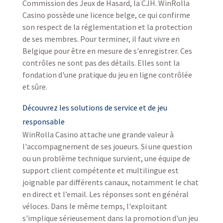
Commission des Jeux de Hasard, la CJH. WinRolla
Casino possède une licence belge, ce qui confirme
son respect de la réglementation et la protection
de ses membres. Pour terminer, il faut vivre en
Belgique pour être en mesure de s'enregistrer. Ces
contrôles ne sont pas des détails. Elles sont la
fondation d'une pratique du jeu en ligne contrôlée
et sûre.
Découvrez les solutions de service et de jeu
responsable
WinRolla Casino attache une grande valeur à
l'accompagnement de ses joueurs. Si une question
ou un problème technique survient, une équipe de
support client compétente et multilingue est
joignable par différents canaux, notamment le chat
en direct et l’email. Les réponses sont en général
véloces. Dans le même temps, l'exploitant
s'implique sérieusement dans la promotion d'un jeu