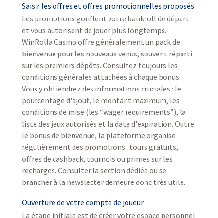
Saisir les offres et offres promotionnelles proposés
Les promotions gonflent votre bankroll de départ
et vous autorisent de jouer plus longtemps.
WinRolla Casino offre généralement un pack de
bienvenue pour les nouveaux venus, souvent réparti
sur les premiers dépôts. Consultez toujours les
conditions générales attachées à chaque bonus.
Vous y obtiendrez des informations cruciales : le
pourcentage d'ajout, le montant maximum, les
conditions de mise (les “wager requirements”), la
liste des jeux autorisés et la date d'expiration. Outre
le bonus de bienvenue, la plateforme organise
régulièrement des promotions : tours gratuits,
offres de cashback, tournois ou primes sur les
recharges. Consulter la section dédiée ou se
brancher à la newsletter demeure donc très utile.
Ouverture de votre compte de joueur
La étape initiale est de créer votre espace personnel