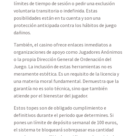
límites de tiempo de sesión o pedir una exclusión
voluntaria transitoria o indefinida. Estas
posibilidades están en tu cuenta y son una
protección anticipada contra los hábitos de juego
dañinos.
También, el casino ofrece enlaces inmediatos a
organizaciones de apoyo como Jugadores Anónimos
o la propia Dirección General de Ordenación del
Juego. La inclusión de estas herramientas no es
meramente estética. Es un requisito de la licencia y
una materia moral fundamental. Demuestra que la
garantía no es solo técnica, sino que también
atiende por el bienestar del jugador.
Estos topes son de obligado cumplimiento e
definitivos durante el periodo que determines. Si
pones un límite de depósito semanal de 100 euros,
el sistema te bloqueará sobrepasar esa cantidad