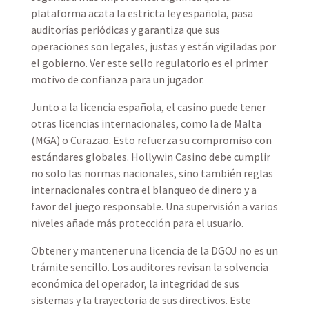
plataforma acata la estricta ley española, pasa
auditorías periódicas y garantiza que sus
operaciones son legales, justas y están vigiladas por
el gobierno. Ver este sello regulatorio es el primer
motivo de confianza para un jugador.
Junto a la licencia española, el casino puede tener
otras licencias internacionales, como la de Malta
(MGA) o Curazao. Esto refuerza su compromiso con
estándares globales. Hollywin Casino debe cumplir
no solo las normas nacionales, sino también reglas
internacionales contra el blanqueo de dinero y a
favor del juego responsable. Una supervisión a varios
niveles añade más protección para el usuario.
Obtener y mantener una licencia de la DGOJ no es un
trámite sencillo. Los auditores revisan la solvencia
económica del operador, la integridad de sus
sistemas y la trayectoria de sus directivos. Este