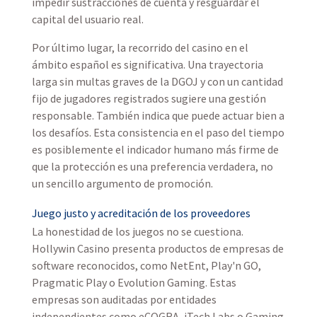
impedir sustracciones de cuenta y resguardar el
capital del usuario real.
Por último lugar, la recorrido del casino en el
ámbito español es significativa. Una trayectoria
larga sin multas graves de la DGOJ y con un cantidad
fijo de jugadores registrados sugiere una gestión
responsable. También indica que puede actuar bien a
los desafíos. Esta consistencia en el paso del tiempo
es posiblemente el indicador humano más firme de
que la protección es una preferencia verdadera, no
un sencillo argumento de promoción.
Juego justo y acreditación de los proveedores
La honestidad de los juegos no se cuestiona.
Hollywin Casino presenta productos de empresas de
software reconocidos, como NetEnt, Play'n GO,
Pragmatic Play o Evolution Gaming. Estas
empresas son auditadas por entidades
independientes como eCOGRA, iTech Labs o Gaming