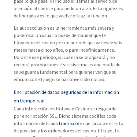
pase lo que pase. Ni incluso si llamas al servicio de
atención al cliente para pedir un alza. Esta rigidez es
deliberada y es lo que vuelve eficaz la función.
La autoexclusión es la herramienta más severa y
poderosa. Un usuario puede demandar que le
bloqueen del casino por un periodo que va desde seis
meses hasta cinco años, o para indefinidamente.
Durante ese período, su cuenta se bloqueará y no
recibirá promociones. Este sistema es una malla de
salvaguarda fundamental para quienes ven que su
vínculo con el juego se ha convertido nociva.
Encriptación de datos: seguridad de la información
en tiempo real
Cada interacción en Hollywin Casino se resguarda
por encriptación SSL. Dicho sistema codifica toda
información delicada
tracxn.com
que circula entre tu
dispositivo y los ordenadores del casino. El tuyo, tu