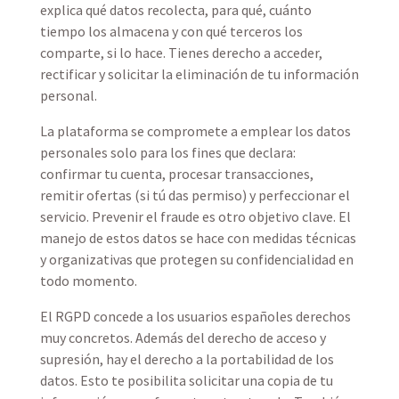
explica qué datos recolecta, para qué, cuánto
tiempo los almacena y con qué terceros los
comparte, si lo hace. Tienes derecho a acceder,
rectificar y solicitar la eliminación de tu información
personal.
La plataforma se compromete a emplear los datos
personales solo para los fines que declara:
confirmar tu cuenta, procesar transacciones,
remitir ofertas (si tú das permiso) y perfeccionar el
servicio. Prevenir el fraude es otro objetivo clave. El
manejo de estos datos se hace con medidas técnicas
y organizativas que protegen su confidencialidad en
todo momento.
El RGPD concede a los usuarios españoles derechos
muy concretos. Además del derecho de acceso y
supresión, hay el derecho a la portabilidad de los
datos. Esto te posibilita solicitar una copia de tu