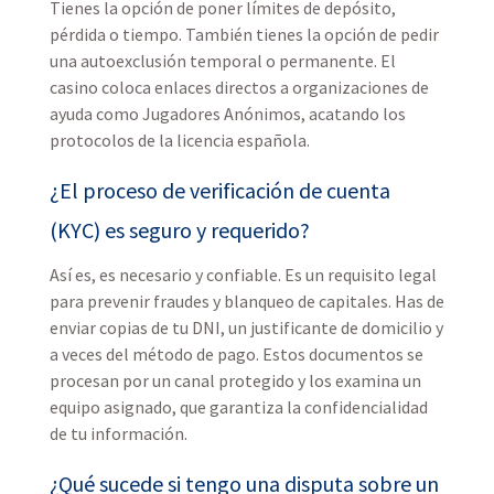
Tienes la opción de poner límites de depósito,
pérdida o tiempo. También tienes la opción de pedir
una autoexclusión temporal o permanente. El
casino coloca enlaces directos a organizaciones de
ayuda como Jugadores Anónimos, acatando los
protocolos de la licencia española.
¿El proceso de verificación de cuenta
(KYC) es seguro y requerido?
Así es, es necesario y confiable. Es un requisito legal
para prevenir fraudes y blanqueo de capitales. Has de
enviar copias de tu DNI, un justificante de domicilio y
a veces del método de pago. Estos documentos se
procesan por un canal protegido y los examina un
equipo asignado, que garantiza la confidencialidad
de tu información.
¿Qué sucede si tengo una disputa sobre un