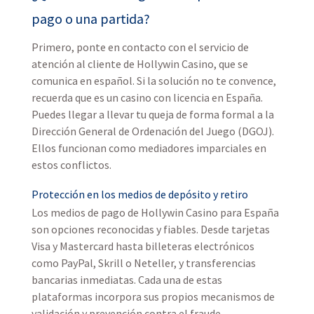
pago o una partida?
Primero, ponte en contacto con el servicio de
atención al cliente de Hollywin Casino, que se
comunica en español. Si la solución no te convence,
recuerda que es un casino con licencia en España.
Puedes llegar a llevar tu queja de forma formal a la
Dirección General de Ordenación del Juego (DGOJ).
Ellos funcionan como mediadores imparciales en
estos conflictos.
Protección en los medios de depósito y retiro
Los medios de pago de Hollywin Casino para España
son opciones reconocidas y fiables. Desde tarjetas
Visa y Mastercard hasta billeteras electrónicos
como PayPal, Skrill o Neteller, y transferencias
bancarias inmediatas. Cada una de estas
plataformas incorpora sus propios mecanismos de
validación y prevención contra el fraude,