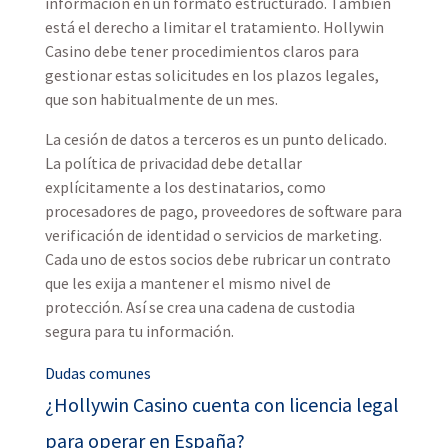
información en un formato estructurado. También
está el derecho a limitar el tratamiento. Hollywin
Casino debe tener procedimientos claros para
gestionar estas solicitudes en los plazos legales,
que son habitualmente de un mes.
La cesión de datos a terceros es un punto delicado.
La política de privacidad debe detallar
explícitamente a los destinatarios, como
procesadores de pago, proveedores de software para
verificación de identidad o servicios de marketing.
Cada uno de estos socios debe rubricar un contrato
que les exija a mantener el mismo nivel de
protección. Así se crea una cadena de custodia
segura para tu información.
Dudas comunes
¿Hollywin Casino cuenta con licencia legal
para operar en España?