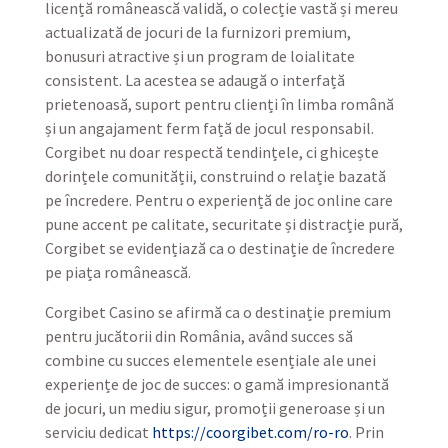
licență românească validă, o colecție vastă și mereu
actualizată de jocuri de la furnizori premium,
bonusuri atractive și un program de loialitate
consistent. La acestea se adaugă o interfață
prietenoasă, suport pentru clienți în limba română
și un angajament ferm față de jocul responsabil.
Corgibet nu doar respectă tendințele, ci ghicește
dorințele comunității, construind o relație bazată
pe încredere. Pentru o experiență de joc online care
pune accent pe calitate, securitate și distracție pură,
Corgibet se evidențiază ca o destinație de încredere
pe piața românească.
Corgibet Casino se afirmă ca o destinație premium
pentru jucătorii din România, având succes să
combine cu succes elementele esențiale ale unei
experiențe de joc de succes: o gamă impresionantă
de jocuri, un mediu sigur, promoții generoase și un
serviciu dedicat
https://coorgibet.com/ro-ro
. Prin