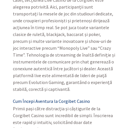
alegerea potrivită. Aici, participanții sunt
transportați la mesele de joc din studiouri dedicate,
unde croupieri profesioniști și prietenoși dirijează
acțiunea în timp real. Se pot juca toate variantele
clasice de ruletă, blackjack, baccarat și poker,
precum și multe variante inovatoare și show-uri de
joc interactive precum “Monopoly Live” sau “Crazy
Time”. Tehnologia de streaming de înaltă definiție și
instrumentele de comunicare prin chat generează o
conexiune autentică între jucători și dealer. Această
platformă live este alimentată de lideri de piață
precum Evolution Gaming, garantând o experiență
stabilă, corectă și captivantă.
Cum Începi Aventura la Corgibet Casino
Primii pași către distracția și câștigurile de la
Corgibet Casino sunt incredibil de simpli. Înscrierea
este rapid și intuitiv, solicitând doar date