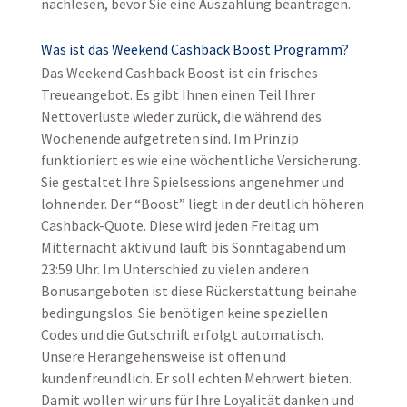
nachlesen, bevor Sie eine Auszahlung beantragen.
Was ist das Weekend Cashback Boost Programm?
Das Weekend Cashback Boost ist ein frisches
Treueangebot. Es gibt Ihnen einen Teil Ihrer
Nettoverluste wieder zurück, die während des
Wochenende aufgetreten sind. Im Prinzip
funktioniert es wie eine wöchentliche Versicherung.
Sie gestaltet Ihre Spielsessions angenehmer und
lohnender. Der “Boost” liegt in der deutlich höheren
Cashback-Quote. Diese wird jeden Freitag um
Mitternacht aktiv und läuft bis Sonntagabend um
23:59 Uhr. Im Unterschied zu vielen anderen
Bonusangeboten ist diese Rückerstattung beinahe
bedingungslos. Sie benötigen keine speziellen
Codes und die Gutschrift erfolgt automatisch.
Unsere Herangehensweise ist offen und
kundenfreundlich. Er soll echten Mehrwert bieten.
Damit wollen wir uns für Ihre Loyalität danken und