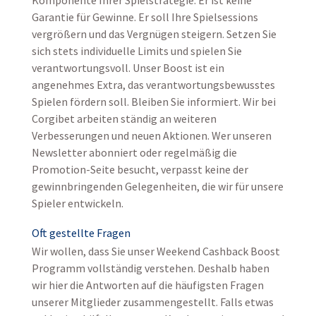
Komponente Ihrer Spielstrategie. Er ist keine
Garantie für Gewinne. Er soll Ihre Spielsessions
vergrößern und das Vergnügen steigern. Setzen Sie
sich stets individuelle Limits und spielen Sie
verantwortungsvoll. Unser Boost ist ein
angenehmes Extra, das verantwortungsbewusstes
Spielen fördern soll. Bleiben Sie informiert. Wir bei
Corgibet arbeiten ständig an weiteren
Verbesserungen und neuen Aktionen. Wer unseren
Newsletter abonniert oder regelmäßig die
Promotion-Seite besucht, verpasst keine der
gewinnbringenden Gelegenheiten, die wir für unsere
Spieler entwickeln.
Oft gestellte Fragen
Wir wollen, dass Sie unser Weekend Cashback Boost
Programm vollständig verstehen. Deshalb haben
wir hier die Antworten auf die häufigsten Fragen
unserer Mitglieder zusammengestellt. Falls etwas