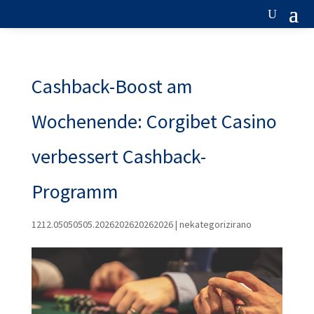
Cashback-Boost am
Wochenende: Corgibet Casino
verbessert Cashback-
Programm
1212.05050505.2026202620262026
|
nekategorizirano