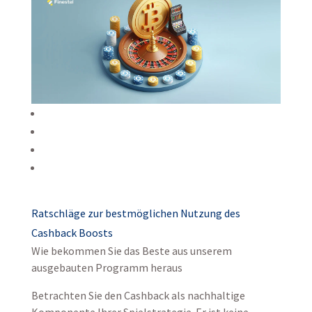
Ratschläge zur bestmöglichen Nutzung des
Cashback Boosts
Wie bekommen Sie das Beste aus unserem
ausgebauten Programm heraus
Betrachten Sie den Cashback als nachhaltige