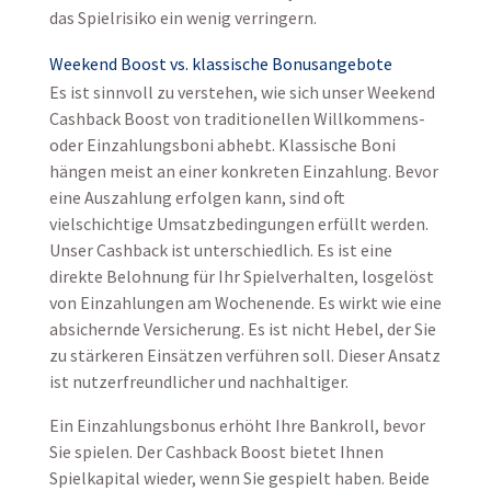
das Spielrisiko ein wenig verringern.
Weekend Boost vs. klassische Bonusangebote
Es ist sinnvoll zu verstehen, wie sich unser Weekend
Cashback Boost von traditionellen Willkommens-
oder Einzahlungsboni abhebt. Klassische Boni
hängen meist an einer konkreten Einzahlung. Bevor
eine Auszahlung erfolgen kann, sind oft
vielschichtige Umsatzbedingungen erfüllt werden.
Unser Cashback ist unterschiedlich. Es ist eine
direkte Belohnung für Ihr Spielverhalten, losgelöst
von Einzahlungen am Wochenende. Es wirkt wie eine
absichernde Versicherung. Es ist nicht Hebel, der Sie
zu stärkeren Einsätzen verführen soll. Dieser Ansatz
ist nutzerfreundlicher und nachhaltiger.
Ein Einzahlungsbonus erhöht Ihre Bankroll, bevor
Sie spielen. Der Cashback Boost bietet Ihnen
Spielkapital wieder, wenn Sie gespielt haben. Beide