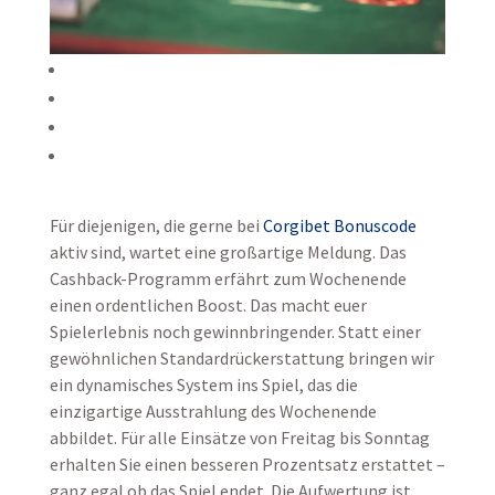
Für diejenigen, die gerne bei
Corgibet Bonuscode
aktiv sind, wartet eine großartige Meldung. Das
Cashback-Programm erfährt zum Wochenende
einen ordentlichen Boost. Das macht euer
Spielerlebnis noch gewinnbringender. Statt einer
gewöhnlichen Standardrückerstattung bringen wir
ein dynamisches System ins Spiel, das die
einzigartige Ausstrahlung des Wochenende
abbildet. Für alle Einsätze von Freitag bis Sonntag
erhalten Sie einen besseren Prozentsatz erstattet –
ganz egal ob das Spiel endet. Die Aufwertung ist