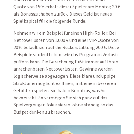
Quote von 15% erhält dieser Spieler am Montag 30 €
als Bonusguthaben zurück. Dieses Geld ist neues
Spielkapital für die folgende Runde.
Nehmen wir ein Beispiel für einen High-Roller: Bei
Nettoverlusten von 1.000 € und einer VIP-Quote von
20% beläuft sich auf die Rückerstattung 200 €. Diese
Beispiele verdeutlichen, wie das Programm Verluste
puffern kann. Die Berechnung fußt immer auf Ihren
anrechenbaren Nettoverlusten. Gewinne werden
logischerweise abgezogen. Diese klare und üppige
Struktur ermöglicht es Ihnen, mit einem besseren
Gefühl zu spielen. Sie haben Kenntnis, was Sie
bevorsteht. So vermögen Sie sich ganz auf das
Spielvergnügen fokussieren, ohne ständig an das
Budget denken zu brauchen.