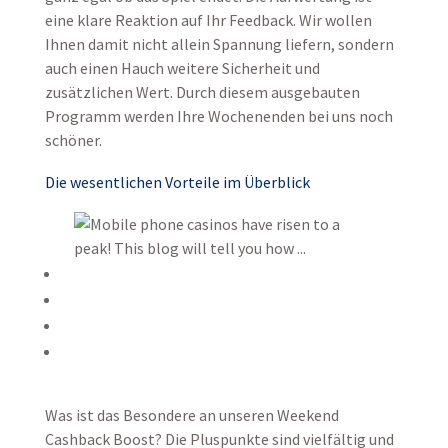
eine klare Reaktion auf Ihr Feedback. Wir wollen
Ihnen damit nicht allein Spannung liefern, sondern
auch einen Hauch weitere Sicherheit und
zusätzlichen Wert. Durch diesem ausgebauten
Programm werden Ihre Wochenenden bei uns noch
schöner.
Die wesentlichen Vorteile im Überblick
Was ist das Besondere an unseren Weekend
Cashback Boost? Die Pluspunkte sind vielfältig und