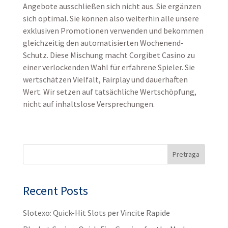
Angebote ausschließen sich nicht aus. Sie ergänzen
sich optimal. Sie können also weiterhin alle unsere
exklusiven Promotionen verwenden und bekommen
gleichzeitig den automatisierten Wochenend-
Schutz. Diese Mischung macht Corgibet Casino zu
einer verlockenden Wahl für erfahrene Spieler. Sie
wertschätzen Vielfalt, Fairplay und dauerhaften
Wert. Wir setzen auf tatsächliche Wertschöpfung,
nicht auf inhaltslose Versprechungen.
Pretraga
Recent Posts
Slotexo: Quick‑Hit Slots per Vincite Rapide