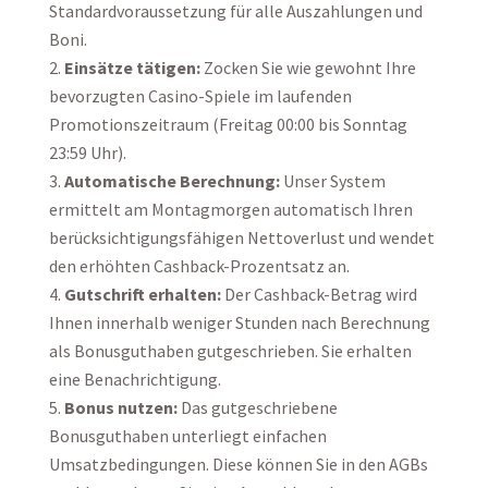
Standardvoraussetzung für alle Auszahlungen und
Boni.
Einsätze tätigen:
Zocken Sie wie gewohnt Ihre
bevorzugten Casino-Spiele im laufenden
Promotionszeitraum (Freitag 00:00 bis Sonntag
23:59 Uhr).
Automatische Berechnung:
Unser System
ermittelt am Montagmorgen automatisch Ihren
berücksichtigungsfähigen Nettoverlust und wendet
den erhöhten Cashback-Prozentsatz an.
Gutschrift erhalten:
Der Cashback-Betrag wird
Ihnen innerhalb weniger Stunden nach Berechnung
als Bonusguthaben gutgeschrieben. Sie erhalten
eine Benachrichtigung.
Bonus nutzen:
Das gutgeschriebene
Bonusguthaben unterliegt einfachen
Umsatzbedingungen. Diese können Sie in den AGBs