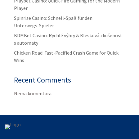
Playbet Casino: Quick‑Fire Gaming for the Modern
Player
Spinrise Casino: Schnell‑Spaß für den
Unterwegs‑Spieler
BDMBet Casino: Rychlé výhry & Blesková zkušenost
s automaty
Chicken Road: Fast‑Pacified Crash Game for Quick
Wins
Recent Comments
Nema komentara.