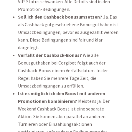
VIP-Status schwanken. Alle Details sind in den
Promotion-Bedingungen.
Soll ich den Cashback bonusumsetzen?
Ja. Das
als Cashback gutgeschriebene Bonusguthaben ist
Umsatzbedingungen, bevor es ausgezahlt werden
kann. Diese Bedingungen sind fair und klar
dargelegt.
Verfällt der Cashback-Bonus?
Wie alle
Bonusguthaben bei Corgibet folgt auch der
Cashback-Bonus einem Verfallsdatum. In der
Regel haben Sie mehrere Tage Zeit, die
Umsatzbedingungen zu erfüllen.
Ist es möglich ich den Boost mit anderen
Promotionen kombinieren?
Meistens ja. Der
Weekend Cashback Boost ist eine separate
Aktion. Sie können aber parallel an anderen
Turnieren oder Einzahlungsaktionen
partizipieren, sofern deren Bedingungen das