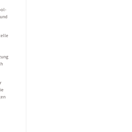
ool-
 und
telle
tzung
ch
r
ie
gen