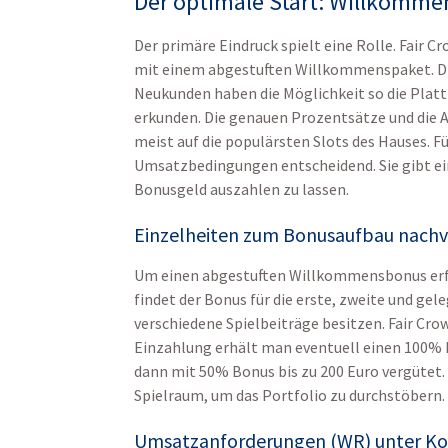
Der optimale Start: Willkommen
Der primäre Eindruck spielt eine Rolle. Fair 
mit einem abgestuften Willkommenspaket. Die
Neukunden haben die Möglichkeit so die Platt
erkunden. Die genauen Prozentsätze und die A
meist auf die populärsten Slots des Hauses. Für
Umsatzbedingungen entscheidend. Sie gibt ein
Bonusgeld auszahlen zu lassen.
Einzelheiten zum Bonusaufbau nachv
Um einen abgestuften Willkommensbonus erfol
findet der Bonus für die erste, zweite und gele
verschiedene Spielbeiträge besitzen. Fair Crown
Einzahlung erhält man eventuell einen 100% Bo
dann mit 50% Bonus bis zu 200 Euro vergütet.
Spielraum, um das Portfolio zu durchstöbern.
Umsatzanforderungen (WR) unter Ko