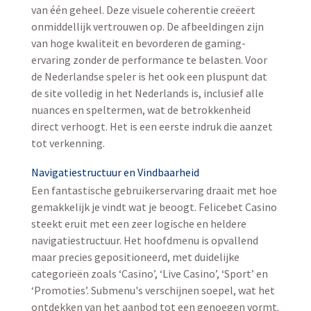
van één geheel. Deze visuele coherentie creëert
onmiddellijk vertrouwen op. De afbeeldingen zijn
van hoge kwaliteit en bevorderen de gaming-
ervaring zonder de performance te belasten. Voor
de Nederlandse speler is het ook een pluspunt dat
de site volledig in het Nederlands is, inclusief alle
nuances en speltermen, wat de betrokkenheid
direct verhoogt. Het is een eerste indruk die aanzet
tot verkenning.
Navigatiestructuur en Vindbaarheid
Een fantastische gebruikerservaring draait met hoe
gemakkelijk je vindt wat je beoogt. Felicebet Casino
steekt eruit met een zeer logische en heldere
navigatiestructuur. Het hoofdmenu is opvallend
maar precies gepositioneerd, met duidelijke
categorieën zoals ‘Casino’, ‘Live Casino’, ‘Sport’ en
‘Promoties’. Submenu's verschijnen soepel, wat het
ontdekken van het aanbod tot een genoegen vormt.