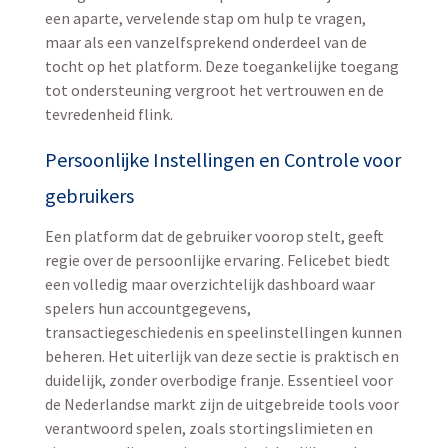
een aparte, vervelende stap om hulp te vragen,
maar als een vanzelfsprekend onderdeel van de
tocht op het platform. Deze toegankelijke toegang
tot ondersteuning vergroot het vertrouwen en de
tevredenheid flink.
Persoonlijke Instellingen en Controle voor
gebruikers
Een platform dat de gebruiker voorop stelt, geeft
regie over de persoonlijke ervaring. Felicebet biedt
een volledig maar overzichtelijk dashboard waar
spelers hun accountgegevens,
transactiegeschiedenis en speelinstellingen kunnen
beheren. Het uiterlijk van deze sectie is praktisch en
duidelijk, zonder overbodige franje. Essentieel voor
de Nederlandse markt zijn de uitgebreide tools voor
verantwoord spelen, zoals stortingslimieten en