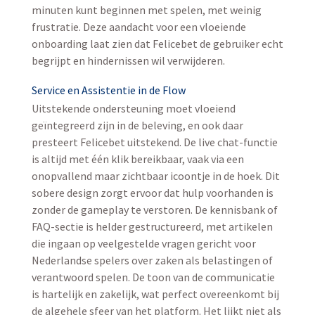
minuten kunt beginnen met spelen, met weinig
frustratie. Deze aandacht voor een vloeiende
onboarding laat zien dat Felicebet de gebruiker echt
begrijpt en hindernissen wil verwijderen.
Service en Assistentie in de Flow
Uitstekende ondersteuning moet vloeiend
geïntegreerd zijn in de beleving, en ook daar
presteert Felicebet uitstekend. De live chat-functie
is altijd met één klik bereikbaar, vaak via een
onopvallend maar zichtbaar icoontje in de hoek. Dit
sobere design zorgt ervoor dat hulp voorhanden is
zonder de gameplay te verstoren. De kennisbank of
FAQ-sectie is helder gestructureerd, met artikelen
die ingaan op veelgestelde vragen gericht voor
Nederlandse spelers over zaken als belastingen of
verantwoord spelen. De toon van de communicatie
is hartelijk en zakelijk, wat perfect overeenkomt bij
de algehele sfeer van het platform. Het lijkt niet als