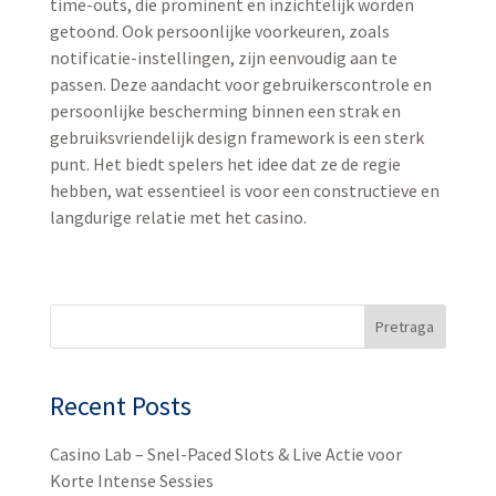
time-outs, die prominent en inzichtelijk worden
getoond. Ook persoonlijke voorkeuren, zoals
notificatie-instellingen, zijn eenvoudig aan te
passen. Deze aandacht voor gebruikerscontrole en
persoonlijke bescherming binnen een strak en
gebruiksvriendelijk design framework is een sterk
punt. Het biedt spelers het idee dat ze de regie
hebben, wat essentieel is voor een constructieve en
langdurige relatie met het casino.
Pretraga
Recent Posts
Casino Lab – Snel‑Paced Slots & Live Actie voor
Korte Intense Sessies