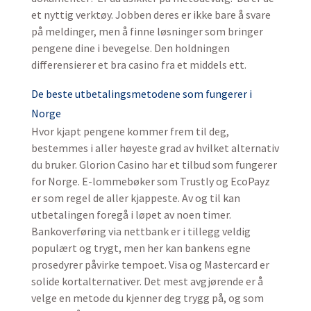
et nyttig verktøy. Jobben deres er ikke bare å svare
på meldinger, men å finne løsninger som bringer
pengene dine i bevegelse. Den holdningen
differensierer et bra casino fra et middels ett.
De beste utbetalingsmetodene som fungerer i
Norge
Hvor kjapt pengene kommer frem til deg,
bestemmes i aller høyeste grad av hvilket alternativ
du bruker. Glorion Casino har et tilbud som fungerer
for Norge. E-lommebøker som Trustly og EcoPayz
er som regel de aller kjappeste. Av og til kan
utbetalingen foregå i løpet av noen timer.
Bankoverføring via nettbank er i tillegg veldig
populært og trygt, men her kan bankens egne
prosedyrer påvirke tempoet. Visa og Mastercard er
solide kortalternativer. Det mest avgjørende er å
velge en metode du kjenner deg trygg på, og som