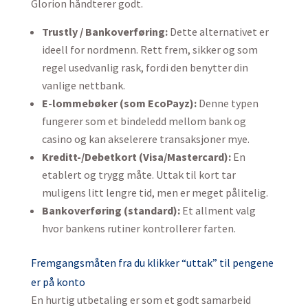
Glorion håndterer godt.
Trustly / Bankoverføring:
Dette alternativet er
ideell for nordmenn. Rett frem, sikker og som
regel usedvanlig rask, fordi den benytter din
vanlige nettbank.
E-lommebøker (som EcoPayz):
Denne typen
fungerer som et bindeledd mellom bank og
casino og kan akselerere transaksjoner mye.
Kreditt-/Debetkort (Visa/Mastercard):
En
etablert og trygg måte. Uttak til kort tar
muligens litt lengre tid, men er meget pålitelig.
Bankoverføring (standard):
Et allment valg
hvor bankens rutiner kontrollerer farten.
Fremgangsmåten fra du klikker “uttak” til pengene
er på konto
En hurtig utbetaling er som et godt samarbeid