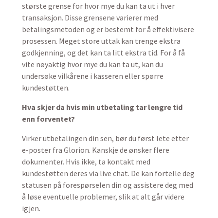
største grense for hvor mye du kan ta ut i hver
transaksjon. Disse grensene varierer med
betalingsmetoden og er bestemt for å effektivisere
prosessen. Meget store uttak kan trenge ekstra
godkjenning, og det kan ta litt ekstra tid. For å få
vite nøyaktig hvor mye du kan ta ut, kan du
undersøke vilkårene i kasseren eller spørre
kundestøtten.
Hva skjer da hvis min utbetaling tar lengre tid
enn forventet?
Virker utbetalingen din sen, bør du først lete etter
e-poster fra Glorion. Kanskje de ønsker flere
dokumenter. Hvis ikke, ta kontakt med
kundestøtten deres via live chat. De kan fortelle deg
statusen på forespørselen din og assistere deg med
å løse eventuelle problemer, slik at alt går videre
igjen.