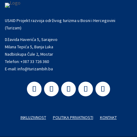
USAID Projekt razvoja održivog turizma u Bosni i Hercegovini
(Turizam)
Džavida Haverića 5, Sarajevo
Milana Tepića 5, Banja Luka
Nadbiskupa Čule 2, Mostar
Telefon:
+387 33 726 360
E-mail:
info@turizambih.ba
INKLUZIVNOST
POLITIKA PRIVATNOSTI
KONTAKT