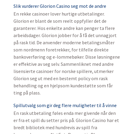
Slik vurderer Glorion Casino seg mot de andre
En rekke casinoer lover hurtige utbetalinger.
Glorion er blant de som reelt oppfyller det de
garanterer. Hos enkelte andre kan penger ta flere
arbeidsdager. Glorion jobber for å få det unnagjort
på rask tid. De anvender moderne betalingsmåter
som nordmenn foretrekker, for tilfelle direkte
bankoverføring og e-lommebøker. Disse løsningene
er effektive av seg selv. Sammenliknet med andre
lisensierte casinoer for norske spillere, utmerker
Glorion seg ut med en bestemt policy om rask
behandling og en hjelpsom kundestøtte som får
ting på plass.
Spillutvalg som gir deg flere muligheter til å vinne
En rask utbetaling føles enda mer givende når den
er fra et spill du setter pris på. Glorion Casino har et
bredt bibliotek med hundrevis av spill fra