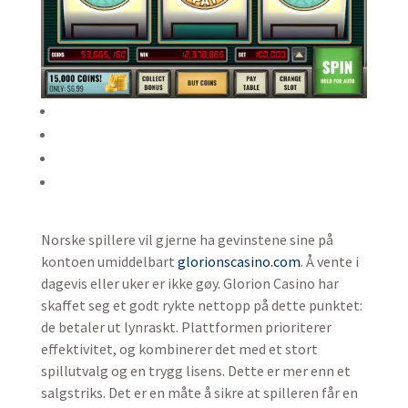
Norske spillere vil gjerne ha gevinstene sine på
kontoen umiddelbart
glorionscasino.com
. Å vente i
dagevis eller uker er ikke gøy. Glorion Casino har
skaffet seg et godt rykte nettopp på dette punktet:
de betaler ut lynraskt. Plattformen prioriterer
effektivitet, og kombinerer det med et stort
spillutvalg og en trygg lisens. Dette er mer enn et
salgstriks. Det er en måte å sikre at spilleren får en