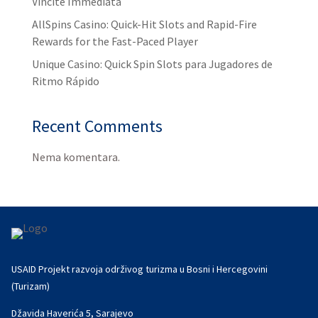
Vincite Immediata
AllSpins Casino: Quick‑Hit Slots and Rapid‑Fire
Rewards for the Fast‑Paced Player
Unique Casino: Quick Spin Slots para Jugadores de
Ritmo Rápido
Recent Comments
Nema komentara.
USAID Projekt razvoja održivog turizma u Bosni i Hercegovini
(Turizam)
Džavida Haverića 5, Sarajevo