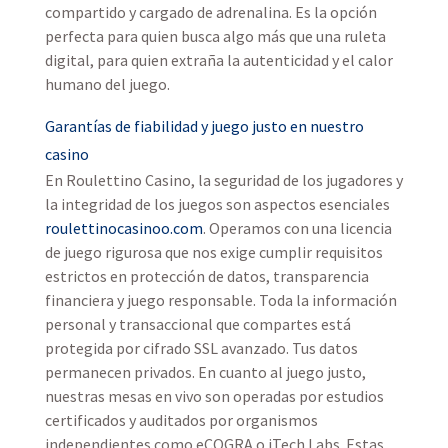
compartido y cargado de adrenalina. Es la opción
perfecta para quien busca algo más que una ruleta
digital, para quien extraña la autenticidad y el calor
humano del juego.
Garantías de fiabilidad y juego justo en nuestro
casino
En Roulettino Casino, la seguridad de los jugadores y
la integridad de los juegos son aspectos esenciales
roulettinocasinoo.com
. Operamos con una licencia
de juego rigurosa que nos exige cumplir requisitos
estrictos en protección de datos, transparencia
financiera y juego responsable. Toda la información
personal y transaccional que compartes está
protegida por cifrado SSL avanzado. Tus datos
permanecen privados. En cuanto al juego justo,
nuestras mesas en vivo son operadas por estudios
certificados y auditados por organismos
independientes como eCOGRA o iTech Labs. Estas