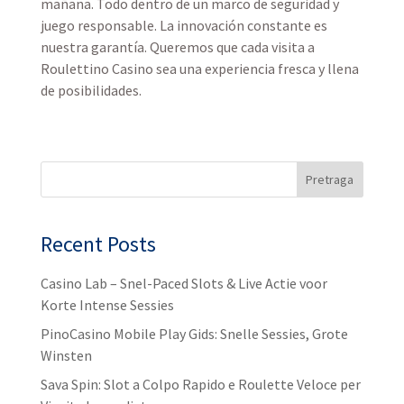
mañana. Todo dentro de un marco de seguridad y
juego responsable. La innovación constante es
nuestra garantía. Queremos que cada visita a
Roulettino Casino sea una experiencia fresca y llena
de posibilidades.
Pretraga
Recent Posts
Casino Lab – Snel‑Paced Slots & Live Actie voor
Korte Intense Sessies
PinoCasino Mobile Play Gids: Snelle Sessies, Grote
Winsten
Sava Spin: Slot a Colpo Rapido e Roulette Veloce per