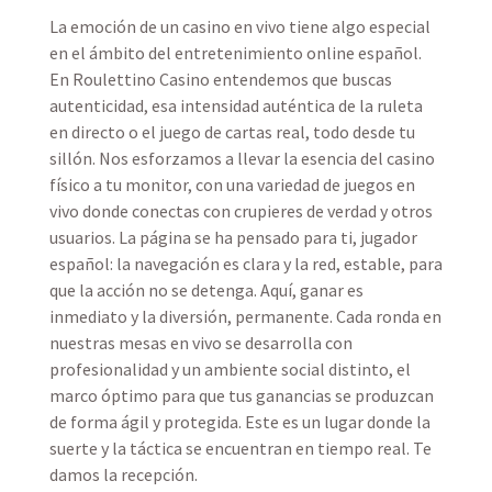
La emoción de un casino en vivo tiene algo especial
en el ámbito del entretenimiento online español.
En Roulettino Casino entendemos que buscas
autenticidad, esa intensidad auténtica de la ruleta
en directo o el juego de cartas real, todo desde tu
sillón. Nos esforzamos a llevar la esencia del casino
físico a tu monitor, con una variedad de juegos en
vivo donde conectas con crupieres de verdad y otros
usuarios. La página se ha pensado para ti, jugador
español: la navegación es clara y la red, estable, para
que la acción no se detenga. Aquí, ganar es
inmediato y la diversión, permanente. Cada ronda en
nuestras mesas en vivo se desarrolla con
profesionalidad y un ambiente social distinto, el
marco óptimo para que tus ganancias se produzcan
de forma ágil y protegida. Este es un lugar donde la
suerte y la táctica se encuentran en tiempo real. Te
damos la recepción.