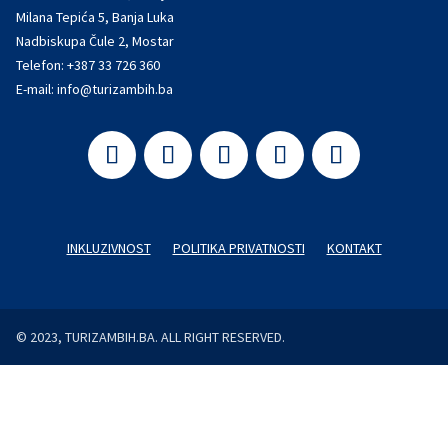
Milana Tepića 5, Banja Luka
Nadbiskupa Čule 2, Mostar
Telefon:
+387 33 726 360
E-mail:
info@turizambih.ba
INKLUZIVNOST
POLITIKA PRIVATNOSTI
KONTAKT
© 2023, TURIZAMBIH.BA. ALL RIGHT RESERVED.