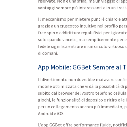
riservate. Non è una sfida, ma un viaggio di 
vantaggi sempre più interessanti e in un tratt
Il meccanismo per mietere punti è chiaro e atti
grazie a un cruscotto intuitivo nel profilo pe
free spin o addirittura regali fisici per i gioc
solo quando vincete, ma semplicemente per es
fedele significa entrare in un circolo virtuoso 
di domani.
App Mobile: GGBet Sempre al T
Il divertimento non dovrebbe mai avere confi
mobile ottimizzata che vi dà la possibilità di
subito dal browser del vostro telefono cellul
giochi, le funzionalità di deposito e ritiro e l
per un collegamento ancora più immediato, puo
Android e iOS.
L'app GGBet offre performance fluide, notifi