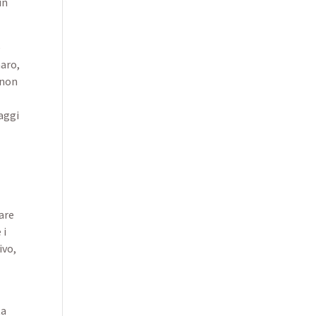
in
e
naro,
 non
taggi
rare
 i
ivo,
ta