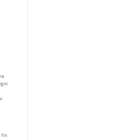
na
Ogni
hi
 fin