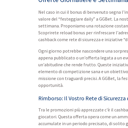
Nel caso in cui il bonus di benvenuto segna l'in
valore del “festeggiare daily” a GGBet. La nos
settimana. Proponiamo una rotazione costante 
Scoprirete reload bonus per rinfrescare l'adren
cashback come rete di sicurezza e iniziative “d
Ogni giorno potrebbe nascondere una sorpresa
appena pubblicato o un'offerta legata a un ev
un'abitudine che rende frutto. Queste iniziat
elemento di competizione sana e un obiettivo
missione con traguardi precisi. A GGBet, la f
opportunità.
Rimborso: Il Vostro Rete di Sicurezza 
Tra le promozioni più apprezzate c'è il cashbac
giocatori. Questa offerta opera come un ammo
accumulate in un periodo precisato, di solito 