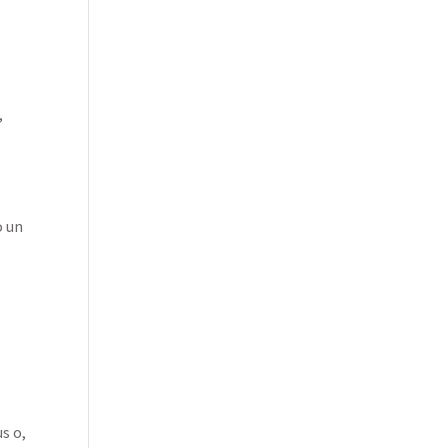
,
o un
e
s o,