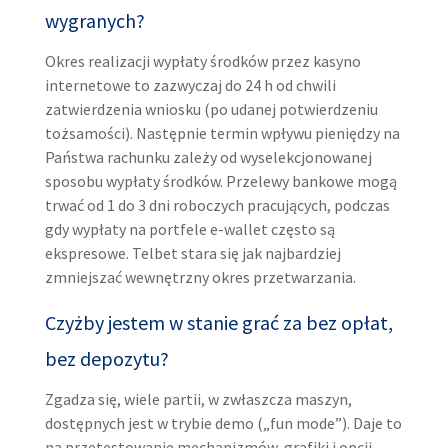
wygranych?
Okres realizacji wypłaty środków przez kasyno
internetowe to zazwyczaj do 24 h od chwili
zatwierdzenia wniosku (po udanej potwierdzeniu
tożsamości). Następnie termin wpływu pieniędzy na
Państwa rachunku zależy od wyselekcjonowanej
sposobu wypłaty środków. Przelewy bankowe mogą
trwać od 1 do 3 dni roboczych pracujących, podczas
gdy wypłaty na portfele e-wallet często są
ekspresowe. Telbet stara się jak najbardziej
zmniejszać wewnętrzny okres przetwarzania.
Czyżby jestem w stanie grać za bez opłat,
bez depozytu?
Zgadza się, wiele partii, w zwłaszcza maszyn,
dostępnych jest w trybie demo („fun mode”). Daje to
na przetestowanie mechanizmów, grafiki i opcji