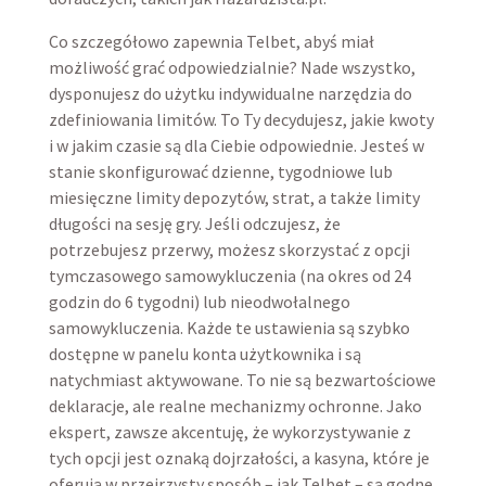
Co szczegółowo zapewnia Telbet, abyś miał
możliwość grać odpowiedzialnie? Nade wszystko,
dysponujesz do użytku indywidualne narzędzia do
zdefiniowania limitów. To Ty decydujesz, jakie kwoty
i w jakim czasie są dla Ciebie odpowiednie. Jesteś w
stanie skonfigurować dzienne, tygodniowe lub
miesięczne limity depozytów, strat, a także limity
długości na sesję gry. Jeśli odczujesz, że
potrzebujesz przerwy, możesz skorzystać z opcji
tymczasowego samowykluczenia (na okres od 24
godzin do 6 tygodni) lub nieodwołalnego
samowykluczenia. Każde te ustawienia są szybko
dostępne w panelu konta użytkownika i są
natychmiast aktywowane. To nie są bezwartościowe
deklaracje, ale realne mechanizmy ochronne. Jako
ekspert, zawsze akcentuję, że wykorzystywanie z
tych opcji jest oznaką dojrzałości, a kasyna, które je
oferują w przejrzysty sposób – jak Telbet – są godne