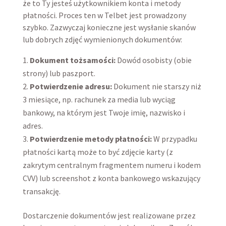
że to Ty jesteś użytkownikiem konta i metody
płatności. Proces ten w Telbet jest prowadzony
szybko. Zazwyczaj konieczne jest wysłanie skanów
lub dobrych zdjęć wymienionych dokumentów:
Dokument tożsamości:
Dowód osobisty (obie
strony) lub paszport.
Potwierdzenie adresu:
Dokument nie starszy niż
3 miesiące, np. rachunek za media lub wyciąg
bankowy, na którym jest Twoje imię, nazwisko i
adres.
Potwierdzenie metody płatności:
W przypadku
płatności kartą może to być zdjęcie karty (z
zakrytym centralnym fragmentem numeru i kodem
CVV) lub screenshot z konta bankowego wskazujący
transakcję.
Dostarczenie dokumentów jest realizowane przez