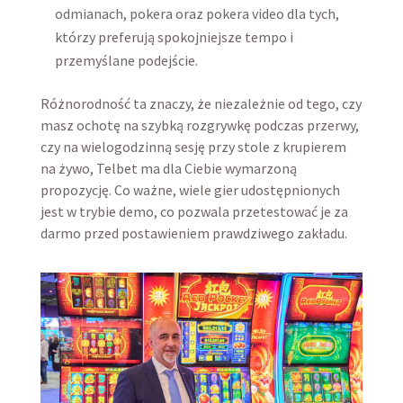
odmianach, pokera oraz pokera video dla tych,
którzy preferują spokojniejsze tempo i
przemyślane podejście.
Różnorodność ta znaczy, że niezależnie od tego, czy
masz ochotę na szybką rozgrywkę podczas przerwy,
czy na wielogodzinną sesję przy stole z krupierem
na żywo, Telbet ma dla Ciebie wymarzoną
propozycję. Co ważne, wiele gier udostępnionych
jest w trybie demo, co pozwala przetestować je za
darmo przed postawieniem prawdziwego zakładu.