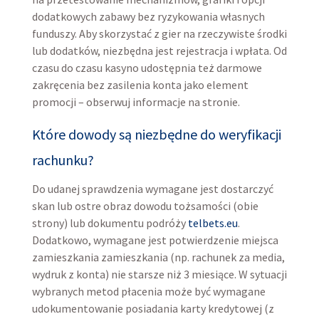
dodatkowych zabawy bez ryzykowania własnych
funduszy. Aby skorzystać z gier na rzeczywiste środki
lub dodatków, niezbędna jest rejestracja i wpłata. Od
czasu do czasu kasyno udostępnia też darmowe
zakręcenia bez zasilenia konta jako element
promocji – obserwuj informacje na stronie.
Które dowody są niezbędne do weryfikacji
rachunku?
Do udanej sprawdzenia wymagane jest dostarczyć
skan lub ostre obraz dowodu tożsamości (obie
strony) lub dokumentu podróży
telbets.eu
.
Dodatkowo, wymagane jest potwierdzenie miejsca
zamieszkania zamieszkania (np. rachunek za media,
wydruk z konta) nie starsze niż 3 miesiące. W sytuacji
wybranych metod płacenia może być wymagane
udokumentowanie posiadania karty kredytowej (z