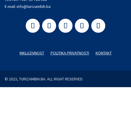
E-mail:
info@turizambih.ba
INKLUZIVNOST
POLITIKA PRIVATNOSTI
KONTAKT
© 2023, TURIZAMBIH.BA. ALL RIGHT RESERVED.