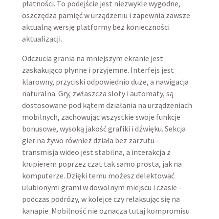
płatności. To podejście jest niezwykle wygodne,
oszczędza pamięć w urządzeniu i zapewnia zawsze
aktualną wersję platformy bez konieczności
aktualizacji.
Odczucia grania na mniejszym ekranie jest
zaskakująco płynne i przyjemne. Interfejs jest
klarowny, przyciski odpowiednio duże, a nawigacja
naturalna. Gry, zwłaszcza sloty i automaty, są
dostosowane pod kątem działania na urządzeniach
mobilnych, zachowując wszystkie swoje funkcje
bonusowe, wysoką jakość grafiki i dźwięku. Sekcja
gier na żywo również działa bez zarzutu –
transmisja wideo jest stabilna, a interakcja z
krupierem poprzez czat tak samo prosta, jak na
komputerze. Dzięki temu możesz delektować
ulubionymi grami w dowolnym miejscu i czasie –
podczas podróży, w kolejce czy relaksując się na
kanapie. Mobilność nie oznacza tutaj kompromisu