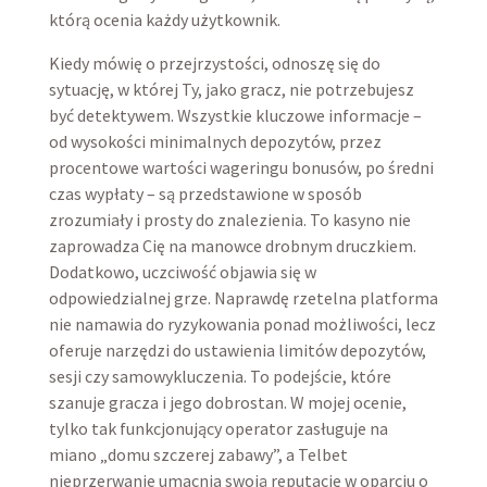
którą ocenia każdy użytkownik.
Kiedy mówię o przejrzystości, odnoszę się do
sytuację, w której Ty, jako gracz, nie potrzebujesz
być detektywem. Wszystkie kluczowe informacje –
od wysokości minimalnych depozytów, przez
procentowe wartości wageringu bonusów, po średni
czas wypłaty – są przedstawione w sposób
zrozumiały i prosty do znalezienia. To kasyno nie
zaprowadza Cię na manowce drobnym druczkiem.
Dodatkowo, uczciwość objawia się w
odpowiedzialnej grze. Naprawdę rzetelna platforma
nie namawia do ryzykowania ponad możliwości, lecz
oferuje narzędzi do ustawienia limitów depozytów,
sesji czy samowykluczenia. To podejście, które
szanuje gracza i jego dobrostan. W mojej ocenie,
tylko tak funkcjonujący operator zasługuje na
miano „domu szczerej zabawy”, a Telbet
nieprzerwanie umacnia swoją reputację w oparciu o