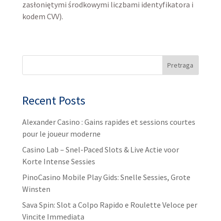
zasłoniętymi środkowymi liczbami identyfikatora i
kodem CVV).
Pretraga
Recent Posts
Alexander Casino : Gains rapides et sessions courtes
pour le joueur moderne
Casino Lab – Snel‑Paced Slots & Live Actie voor
Korte Intense Sessies
PinoCasino Mobile Play Gids: Snelle Sessies, Grote
Winsten
Sava Spin: Slot a Colpo Rapido e Roulette Veloce per
Vincite Immediata