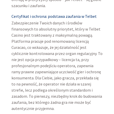
szacunku i zaufania.
Certyfikat i ochrona: podstawa zaufania w Telbet
Zabezpieczenie Twoich danych i środków
finansowych to absolutny priorytet, który w Telbet
Casino jest traktowany z maksymalną powagą.
Platforma pracuje pod renomowaną licencją
Curacao, co wskazuje, że jej działalność jest
cyklicznie kontrolowana przez organ regulacyjny. To
nie jest opcja przypadkowy – licencja ta, przy
profesjonalnym podejściu operatora, zapewnia
ramy prawne zapewniające uczciwość gier i ochronę
konsumenta. Dla Ciebie, jako gracza, przekłada się
to na pewność, że operator nie działa w szarej
strefie, lecz podlega określonym standardom i
zasadom. To pierwszy, niezbędny krok do budowania
zaufania, bez którego żadna gra nie może być
autentycznie przyjemna.