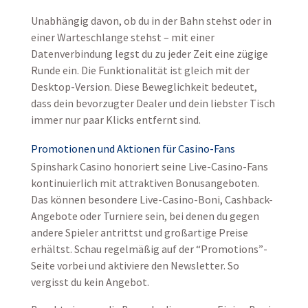
Unabhängig davon, ob du in der Bahn stehst oder in
einer Warteschlange stehst – mit einer
Datenverbindung legst du zu jeder Zeit eine zügige
Runde ein. Die Funktionalität ist gleich mit der
Desktop-Version. Diese Beweglichkeit bedeutet,
dass dein bevorzugter Dealer und dein liebster Tisch
immer nur paar Klicks entfernt sind.
Promotionen und Aktionen für Casino-Fans
Spinshark Casino honoriert seine Live-Casino-Fans
kontinuierlich mit attraktiven Bonusangeboten.
Das können besondere Live-Casino-Boni, Cashback-
Angebote oder Turniere sein, bei denen du gegen
andere Spieler antrittst und großartige Preise
erhältst. Schau regelmäßig auf der “Promotions”-
Seite vorbei und aktiviere den Newsletter. So
vergisst du kein Angebot.