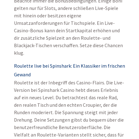
Beachte immer die Bonusbedingungen. Einige Boni
gelten nur für Slots, andere schließen Live-Spiele
mit hinein oder besitzen eigene
Umsatzanforderungen für Tischspiele. Ein Live-
Casino-Bonus kann dein Startkapital erhöhen und
dir zusätzliche Spielzeit an den Roulette- und
Blackjack-Tischen verschaffen. Setze diese Chancen
klug.
Roulette live bei Spinshark: Ein Klassiker im frischen
Gewand
Roulette ist der Inbegriff des Casino-Flairs. Die Live-
Version bei Spinshark Casino hebt dieses Erlebnis
auf ein neues Level. Du betrachtest das reale Rad,
den realen Tisch und den echten Croupier, der die
Runden moderiert. Die Spannung steigt mit jeder
Drehung. Deine Setzungen gibst du bequem über die
benutzerfreundliche Benutzeroberfläche. Die
Vielfalt an Roulette-Varianten stellt sicher, dass für