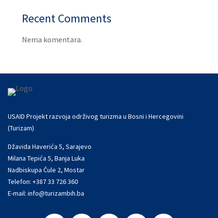
Recent Comments
Nema komentara.
USAID Projekt razvoja održivog turizma u Bosni i Hercegovini
(Turizam)
Džavida Haverića 5, Sarajevo
Milana Tepića 5, Banja Luka
Nadbiskupa Čule 2, Mostar
Telefon:
+387 33 726 360
E-mail:
info@turizambih.ba