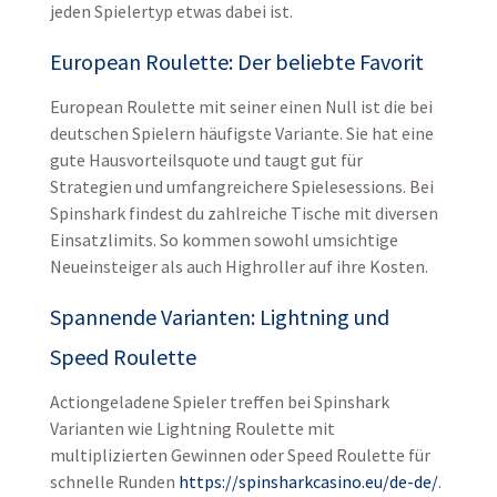
jeden Spielertyp etwas dabei ist.
European Roulette: Der beliebte Favorit
European Roulette mit seiner einen Null ist die bei
deutschen Spielern häufigste Variante. Sie hat eine
gute Hausvorteilsquote und taugt gut für
Strategien und umfangreichere Spielesessions. Bei
Spinshark findest du zahlreiche Tische mit diversen
Einsatzlimits. So kommen sowohl umsichtige
Neueinsteiger als auch Highroller auf ihre Kosten.
Spannende Varianten: Lightning und
Speed Roulette
Actiongeladene Spieler treffen bei Spinshark
Varianten wie Lightning Roulette mit
multiplizierten Gewinnen oder Speed Roulette für
schnelle Runden
https://spinsharkcasino.eu/de-de/
.