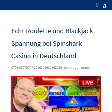
Echt Roulette und Blackjack
Spannung bei Spinshark
Casino in Deutschland
0707.07070707.2026202620262026
|
nekategorizirano