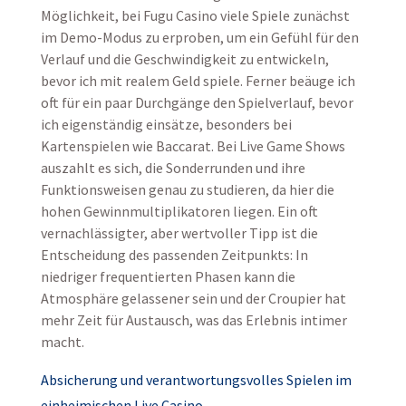
Möglichkeit, bei Fugu Casino viele Spiele zunächst
im Demo-Modus zu erproben, um ein Gefühl für den
Verlauf und die Geschwindigkeit zu entwickeln,
bevor ich mit realem Geld spiele. Ferner beäuge ich
oft für ein paar Durchgänge den Spielverlauf, bevor
ich eigenständig einsätze, besonders bei
Kartenspielen wie Baccarat. Bei Live Game Shows
auszahlt es sich, die Sonderrunden und ihre
Funktionsweisen genau zu studieren, da hier die
hohen Gewinnmultiplikatoren liegen. Ein oft
vernachlässigter, aber wertvoller Tipp ist die
Entscheidung des passenden Zeitpunkts: In
niedriger frequentierten Phasen kann die
Atmosphäre gelassener sein und der Croupier hat
mehr Zeit für Austausch, was das Erlebnis intimer
macht.
Absicherung und verantwortungsvolles Spielen im
einheimischen Live Casino