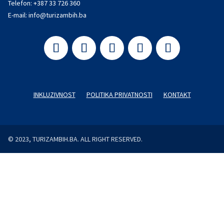
Telefon:
+387 33 726 360
E-mail:
info@turizambih.ba
INKLUZIVNOST
POLITIKA PRIVATNOSTI
KONTAKT
© 2023, TURIZAMBIH.BA. ALL RIGHT RESERVED.