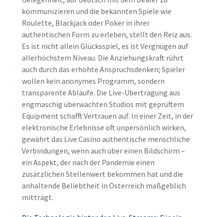
kommunizieren und die bekannten Spiele wie
Roulette, Blackjack oder Poker in ihrer
authentischen Form zu erleben, stellt den Reiz aus.
Es ist nicht allein Glücksspiel, es ist Vergnügen auf
allerhöchstem Niveau. Die Anziehungskraft rührt
auch durch das erhöhte Anspruchsdenken; Spieler
wollen kein anonymes Programm, sondern
transparente Abläufe. Die Live-Übertragung aus
engmaschig überwachten Studios mit geprüftem
Equipment schafft Vertrauen auf. In einer Zeit, in der
elektronische Erlebnisse oft unpersönlich wirken,
gewährt das Live Casino authentische menschliche
Verbindungen, wenn auch über einen Bildschirm –
ein Aspekt, der nach der Pandemie einen
zusätzlichen Stellenwert bekommen hat und die
anhaltende Beliebtheit in Österreich maßgeblich
mitträgt.