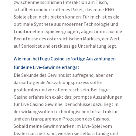
zwischenmenschlichen Interaktion am Tisch,
schafft ein unübertroffenes Paket, das reine RNG-
Spiele eben nicht bieten können. Für mich ist es die
optimale Synthese aus moderner Technologie und
traditionellem Spielvergnügen , abgestimmt auf die
Bedürfnisse des österreichischen Marktes, der Wert
auf Seriosität und erstklassige Unterhaltung legt.
Wie man bei Fugu Casino sofortige Auszahlungen
für deine Live-Gewinne erlangst
Die Sekunde des Gewinns ist aufregend, aber der
darauffolgende Auszahlungsprozess sollte
problemlos und vor allem rasch sein. Bei Fugu
Casino erfahre ich exakt das: prompte Auszahlungen
für Live Casino Gewinne. Der Schlüssel dazu liegt in
der wirkungsvollen technologischen Infrastruktur
und den transparenten Prozessen des Casinos.
Sobald meine Gewinnmarken im Live-Spiel vom
Dealer quittiert sind, werden sie selbstständig und