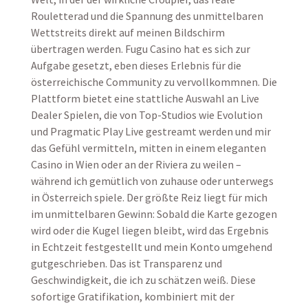
Rouletterad und die Spannung des unmittelbaren
Wettstreits direkt auf meinen Bildschirm
übertragen werden. Fugu Casino hat es sich zur
Aufgabe gesetzt, eben dieses Erlebnis für die
österreichische Community zu vervollkommnen. Die
Plattform bietet eine stattliche Auswahl an Live
Dealer Spielen, die von Top-Studios wie Evolution
und Pragmatic Play Live gestreamt werden und mir
das Gefühl vermitteln, mitten in einem eleganten
Casino in Wien oder an der Riviera zu weilen –
während ich gemütlich von zuhause oder unterwegs
in Österreich spiele. Der größte Reiz liegt für mich
im unmittelbaren Gewinn: Sobald die Karte gezogen
wird oder die Kugel liegen bleibt, wird das Ergebnis
in Echtzeit festgestellt und mein Konto umgehend
gutgeschrieben. Das ist Transparenz und
Geschwindigkeit, die ich zu schätzen weiß. Diese
sofortige Gratifikation, kombiniert mit der