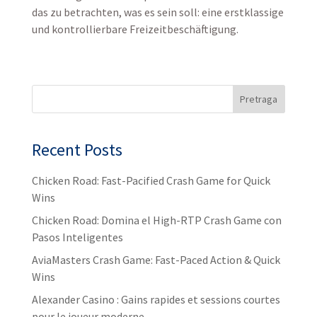
das zu betrachten, was es sein soll: eine erstklassige
und kontrollierbare Freizeitbeschäftigung.
Pretraga
Recent Posts
Chicken Road: Fast‑Pacified Crash Game for Quick
Wins
Chicken Road: Domina el High‑RTP Crash Game con
Pasos Inteligentes
AviaMasters Crash Game: Fast‑Paced Action & Quick
Wins
Alexander Casino : Gains rapides et sessions courtes
pour le joueur moderne