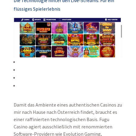
Die Technologie hinter den Live-Streams: Für ein
flüssiges Spielerlebnis
Damit das Ambiente eines authentischen Casinos zu
mir nach Hause nach Österreich findet, braucht es
einer raffinierten technologischen Basis. Fugu
Casino agiert ausschließlich mit renommierten
Software-Providern wie Evolution Gaming,