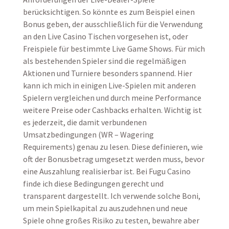
berücksichtigen. So könnte es zum Beispiel einen
Bonus geben, der ausschließlich für die Verwendung
an den Live Casino Tischen vorgesehen ist, oder
Freispiele für bestimmte Live Game Shows. Für mich
als bestehenden Spieler sind die regelmäßigen
Aktionen und Turniere besonders spannend. Hier
kann ich mich in einigen Live-Spielen mit anderen
Spielern vergleichen und durch meine Performance
weitere Preise oder Cashbacks erhalten. Wichtig ist
es jederzeit, die damit verbundenen
Umsatzbedingungen (WR – Wagering
Requirements) genau zu lesen. Diese definieren, wie
oft der Bonusbetrag umgesetzt werden muss, bevor
eine Auszahlung realisierbar ist. Bei Fugu Casino
finde ich diese Bedingungen gerecht und
transparent dargestellt. Ich verwende solche Boni,
um mein Spielkapital zu auszudehnen und neue
Spiele ohne großes Risiko zu testen, bewahre aber