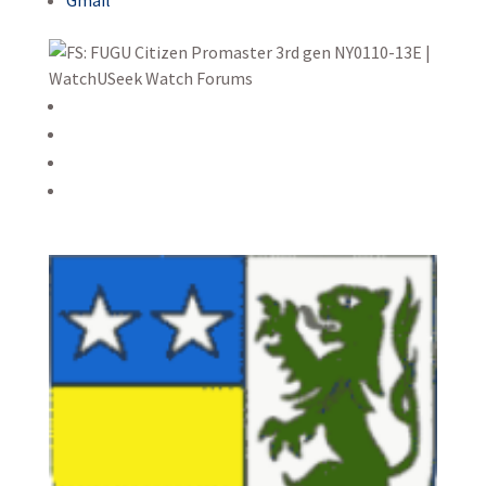
Gmail