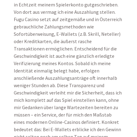
in Echtzeit meinem Spielerkonto gutgeschrieben.
Von dort aus vermag ich eine Auszahlung stellen.
Fugu Casino setzt auf zeitgemäße und in Österreich
gebrauchliche Zahlungsmethoden wie
Sofortüberweisung, E-Wallets (z.B. Skrill, Neteller)
oder Kreditkarten, die äußerst rasche
Transaktionen ermöglichen. Entscheidend für die
Geschwindigkeit ist auch eine gänzlich erledigte
Verifizierung meines Kontos. Sobald ich meine
Identität einmalig belegt habe, erfolgen
anschließende Auszahlungsanträge oft innerhalb
weniger Stunden ab. Diese Transparenz und
Geschwindigkeit verleiht mir die Sicherheit, dass ich
mich komplett auf das Spiel einstellen kann, ohne
mir Gedanken über lange Wartezeiten bereiten zu
müssen – ein Service, der für mich den Maßstab
eines modernen Online-Casinos definiert. Konkret
bedeutet das: Bei E-Wallets erblicke ich den Gewinn
nicht selten noch am selben Tag auf meinem