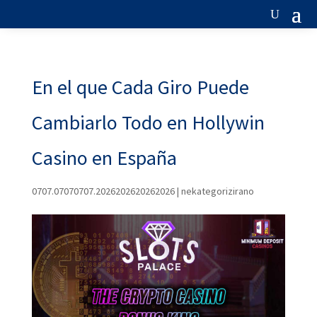
En el que Cada Giro Puede
Cambiarlo Todo en Hollywin
Casino en España
0707.07070707.2026202620262026
|
nekategorizirano