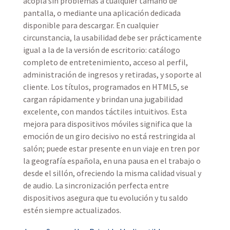
acopla sin problemas a cualquier tamaño de
pantalla, o mediante una aplicación dedicada
disponible para descargar. En cualquier
circunstancia, la usabilidad debe ser prácticamente
igual a la de la versión de escritorio: catálogo
completo de entretenimiento, acceso al perfil,
administración de ingresos y retiradas, y soporte al
cliente. Los títulos, programados en HTML5, se
cargan rápidamente y brindan una jugabilidad
excelente, con mandos táctiles intuitivos. Esta
mejora para dispositivos móviles significa que la
emoción de un giro decisivo no está restringida al
salón; puede estar presente en un viaje en tren por
la geografía española, en una pausa en el trabajo o
desde el sillón, ofreciendo la misma calidad visual y
de audio. La sincronización perfecta entre
dispositivos asegura que tu evolución y tu saldo
estén siempre actualizados.