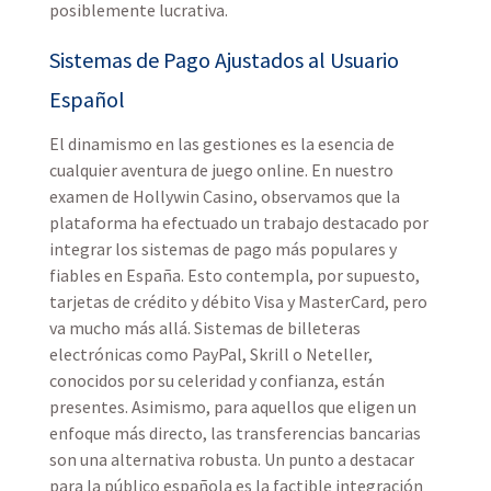
posiblemente lucrativa.
Sistemas de Pago Ajustados al Usuario
Español
El dinamismo en las gestiones es la esencia de
cualquier aventura de juego online. En nuestro
examen de Hollywin Casino, observamos que la
plataforma ha efectuado un trabajo destacado por
integrar los sistemas de pago más populares y
fiables en España. Esto contempla, por supuesto,
tarjetas de crédito y débito Visa y MasterCard, pero
va mucho más allá. Sistemas de billeteras
electrónicas como PayPal, Skrill o Neteller,
conocidos por su celeridad y confianza, están
presentes. Asimismo, para aquellos que eligen un
enfoque más directo, las transferencias bancarias
son una alternativa robusta. Un punto a destacar
para la público española es la factible integración