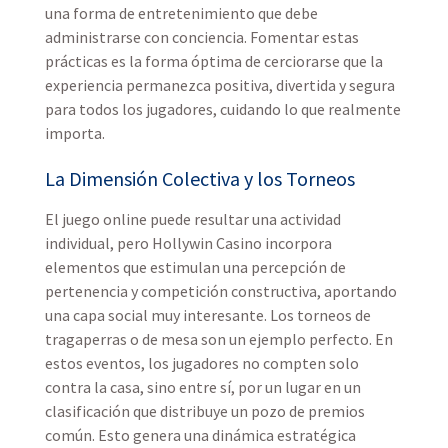
una forma de entretenimiento que debe
administrarse con conciencia. Fomentar estas
prácticas es la forma óptima de cerciorarse que la
experiencia permanezca positiva, divertida y segura
para todos los jugadores, cuidando lo que realmente
importa.
La Dimensión Colectiva y los Torneos
El juego online puede resultar una actividad
individual, pero Hollywin Casino incorpora
elementos que estimulan una percepción de
pertenencia y competición constructiva, aportando
una capa social muy interesante. Los torneos de
tragaperras o de mesa son un ejemplo perfecto. En
estos eventos, los jugadores no compten solo
contra la casa, sino entre sí, por un lugar en un
clasificación que distribuye un pozo de premios
común. Esto genera una dinámica estratégica