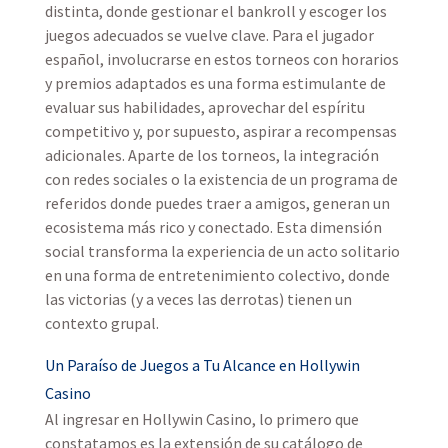
distinta, donde gestionar el bankroll y escoger los
juegos adecuados se vuelve clave. Para el jugador
español, involucrarse en estos torneos con horarios
y premios adaptados es una forma estimulante de
evaluar sus habilidades, aprovechar del espíritu
competitivo y, por supuesto, aspirar a recompensas
adicionales. Aparte de los torneos, la integración
con redes sociales o la existencia de un programa de
referidos donde puedes traer a amigos, generan un
ecosistema más rico y conectado. Esta dimensión
social transforma la experiencia de un acto solitario
en una forma de entretenimiento colectivo, donde
las victorias (y a veces las derrotas) tienen un
contexto grupal.
Un Paraíso de Juegos a Tu Alcance en Hollywin
Casino
Al ingresar en Hollywin Casino, lo primero que
constatamos es la extensión de su catálogo de