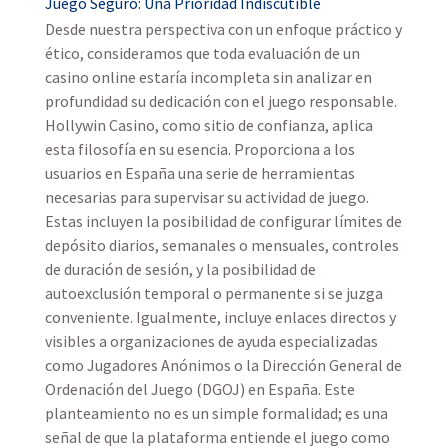
Juego Seguro: Una Prioridad Indiscutible
Desde nuestra perspectiva con un enfoque práctico y
ético, consideramos que toda evaluación de un
casino online estaría incompleta sin analizar en
profundidad su dedicación con el juego responsable.
Hollywin Casino, como sitio de confianza, aplica
esta filosofía en su esencia. Proporciona a los
usuarios en España una serie de herramientas
necesarias para supervisar su actividad de juego.
Estas incluyen la posibilidad de configurar límites de
depósito diarios, semanales o mensuales, controles
de duración de sesión, y la posibilidad de
autoexclusión temporal o permanente si se juzga
conveniente. Igualmente, incluye enlaces directos y
visibles a organizaciones de ayuda especializadas
como Jugadores Anónimos o la Dirección General de
Ordenación del Juego (DGOJ) en España. Este
planteamiento no es un simple formalidad; es una
señal de que la plataforma entiende el juego como