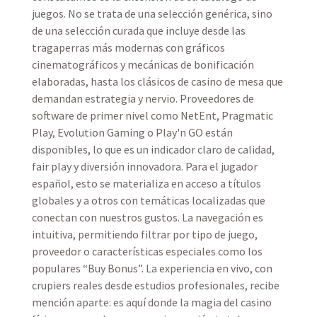
juegos. No se trata de una selección genérica, sino
de una selección curada que incluye desde las
tragaperras más modernas con gráficos
cinematográficos y mecánicas de bonificación
elaboradas, hasta los clásicos de casino de mesa que
demandan estrategia y nervio. Proveedores de
software de primer nivel como NetEnt, Pragmatic
Play, Evolution Gaming o Play'n GO están
disponibles, lo que es un indicador claro de calidad,
fair play y diversión innovadora. Para el jugador
español, esto se materializa en acceso a títulos
globales y a otros con temáticas localizadas que
conectan con nuestros gustos. La navegación es
intuitiva, permitiendo filtrar por tipo de juego,
proveedor o características especiales como los
populares “Buy Bonus”. La experiencia en vivo, con
crupiers reales desde estudios profesionales, recibe
mención aparte: es aquí donde la magia del casino