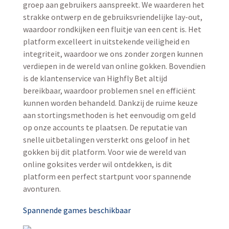
groep aan gebruikers aanspreekt. We waarderen het
strakke ontwerp en de gebruiksvriendelijke lay-out,
waardoor rondkijken een fluitje van een cent is. Het
platform excelleert in uitstekende veiligheid en
integriteit, waardoor we ons zonder zorgen kunnen
verdiepen in de wereld van online gokken. Bovendien
is de klantenservice van Highfly Bet altijd
bereikbaar, waardoor problemen snel en efficiënt
kunnen worden behandeld. Dankzij de ruime keuze
aan stortingsmethoden is het eenvoudig om geld
op onze accounts te plaatsen. De reputatie van
snelle uitbetalingen versterkt ons geloof in het
gokken bij dit platform. Voor wie de wereld van
online goksites verder wil ontdekken, is dit
platform een perfect startpunt voor spannende
avonturen.
Spannende games beschikbaar