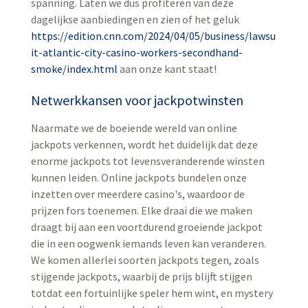
spanning. Laten we dus profiteren van deze
dagelijkse aanbiedingen en zien of het geluk
https://edition.cnn.com/2024/04/05/business/lawsu
it-atlantic-city-casino-workers-secondhand-
smoke/index.html
aan onze kant staat!
Netwerkkansen voor jackpotwinsten
Naarmate we de boeiende wereld van online
jackpots verkennen, wordt het duidelijk dat deze
enorme jackpots tot levensveranderende winsten
kunnen leiden. Online jackpots bundelen onze
inzetten over meerdere casino's, waardoor de
prijzen fors toenemen. Elke draai die we maken
draagt bij aan een voortdurend groeiende jackpot
die in een oogwenk iemands leven kan veranderen.
We komen allerlei soorten jackpots tegen, zoals
stijgende jackpots, waarbij de prijs blijft stijgen
totdat een fortuinlijke speler hem wint, en mystery