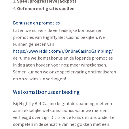
Speel progressieve jackpots
Oefenen met gratis spellen
Bonussen en promoties
Laten we nu eens de verleidelijke bonussen en
promoties van Highfly Bet Casino bekijken. We
kunnen genieten van
https://www.reddit.com/r/OnlineCasinoGambling/
de ruime welkomstbonus en de lopende promoties
in de gaten houden voor nog meer winstkansen.
Samen kunnen we onze speelervaring optimaliseren
en onze winsten verhogen!
Welkomstbonusaanbieding
Bij Highfly Bet Casino begint de spanning met een
aantrekkelijke welkomstbonus waar we meteen
verheugd over zijn. Dit is onze kans om ons onder te
dompelen in de sensatie van het gokken met een