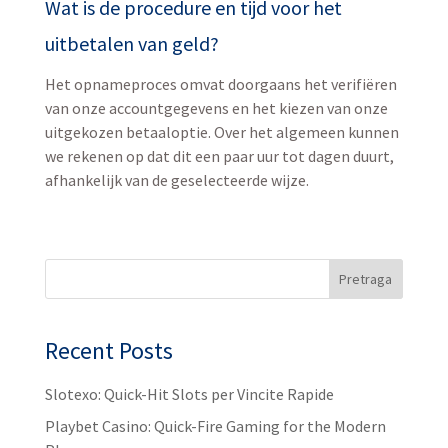
Wat is de procedure en tijd voor het
uitbetalen van geld?
Het opnameproces omvat doorgaans het verifiëren
van onze accountgegevens en het kiezen van onze
uitgekozen betaaloptie. Over het algemeen kunnen
we rekenen op dat dit een paar uur tot dagen duurt,
afhankelijk van de geselecteerde wijze.
Pretraga
Recent Posts
Slotexo: Quick‑Hit Slots per Vincite Rapide
Playbet Casino: Quick‑Fire Gaming for the Modern