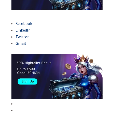
Facebook
LinkedIn
Twitter
Gmail