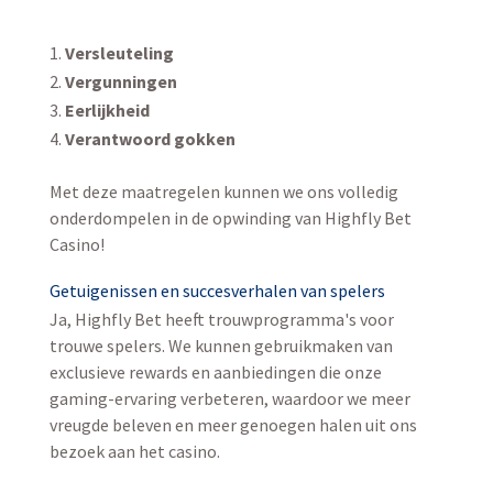
Versleuteling
Vergunningen
Eerlijkheid
Verantwoord gokken
Met deze maatregelen kunnen we ons volledig
onderdompelen in de opwinding van Highfly Bet
Casino!
Getuigenissen en succesverhalen van spelers
Ja, Highfly Bet heeft trouwprogramma's voor
trouwe spelers. We kunnen gebruikmaken van
exclusieve rewards en aanbiedingen die onze
gaming-ervaring verbeteren, waardoor we meer
vreugde beleven en meer genoegen halen uit ons
bezoek aan het casino.