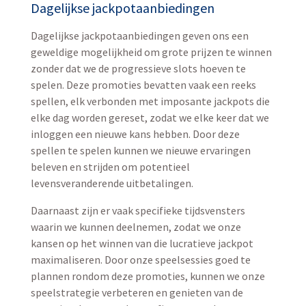
Dagelijkse jackpotaanbiedingen
Dagelijkse jackpotaanbiedingen geven ons een
geweldige mogelijkheid om grote prijzen te winnen
zonder dat we de progressieve slots hoeven te
spelen. Deze promoties bevatten vaak een reeks
spellen, elk verbonden met imposante jackpots die
elke dag worden gereset, zodat we elke keer dat we
inloggen een nieuwe kans hebben. Door deze
spellen te spelen kunnen we nieuwe ervaringen
beleven en strijden om potentieel
levensveranderende uitbetalingen.
Daarnaast zijn er vaak specifieke tijdsvensters
waarin we kunnen deelnemen, zodat we onze
kansen op het winnen van die lucratieve jackpot
maximaliseren. Door onze speelsessies goed te
plannen rondom deze promoties, kunnen we onze
speelstrategie verbeteren en genieten van de